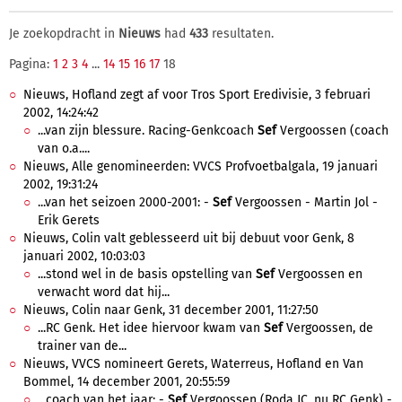
Je zoekopdracht in
Nieuws
had
433
resultaten.
Pagina:
1
2
3
4
...
14
15
16
17
18
Nieuws, Hofland zegt af voor Tros Sport Eredivisie, 3 februari
2002, 14:24:42
...van zijn blessure. Racing-Genkcoach
Sef
Vergoossen (coach
van o.a....
Nieuws, Alle genomineerden: VVCS Profvoetbalgala, 19 januari
2002, 19:31:24
...van het seizoen 2000-2001: -
Sef
Vergoossen - Martin Jol -
Erik Gerets
Nieuws, Colin valt geblesseerd uit bij debuut voor Genk, 8
januari 2002, 10:03:03
...stond wel in de basis opstelling van
Sef
Vergoossen en
verwacht word dat hij...
Nieuws, Colin naar Genk, 31 december 2001, 11:27:50
...RC Genk. Het idee hiervoor kwam van
Sef
Vergoossen, de
trainer van de...
Nieuws, VVCS nomineert Gerets, Waterreus, Hofland en Van
Bommel, 14 december 2001, 20:55:59
...coach van het jaar: -
Sef
Vergoossen (Roda JC, nu RC Genk) -