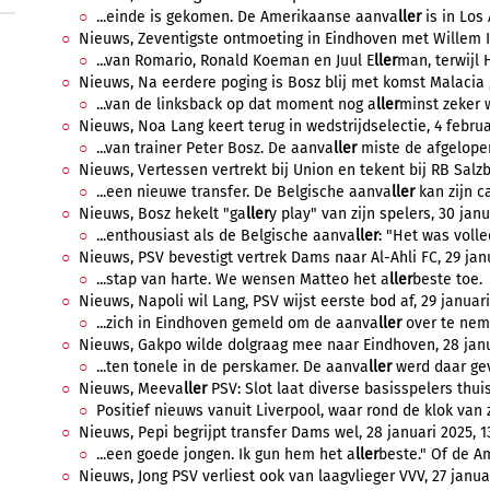
...einde is gekomen. De Amerikaanse aanva
ller
is in Los 
Nieuws, Zeventigste ontmoeting in Eindhoven met Willem II,
...van Romario, Ronald Koeman en Juul E
ller
man, terwijl 
Nieuws, Na eerdere poging is Bosz blij met komst Malacia , 
...van de linksback op dat moment nog a
ller
minst zeker 
Nieuws, Noa Lang keert terug in wedstrijdselectie, 4 februa
...van trainer Peter Bosz. De aanva
ller
miste de afgelopen
Nieuws, Vertessen vertrekt bij Union en tekent bij RB Salzbu
...een nieuwe transfer. De Belgische aanva
ller
kan zijn ca
Nieuws, Bosz hekelt "ga
ller
y play" van zijn spelers, 30 janu
...enthousiast als de Belgische aanva
ller
: "Het was volled
Nieuws, PSV bevestigt vertrek Dams naar Al-Ahli FC, 29 janu
...stap van harte. We wensen Matteo het a
ller
beste toe.
Nieuws, Napoli wil Lang, PSV wijst eerste bod af, 29 januari
...zich in Eindhoven gemeld om de aanva
ller
over te neme
Nieuws, Gakpo wilde dolgraag mee naar Eindhoven, 28 janua
...ten tonele in de perskamer. De aanva
ller
werd daar gev
Nieuws, Meeva
ller
PSV: Slot laat diverse basisspelers thuis
Positief nieuws vanuit Liverpool, waar rond de klok van ze
Nieuws, Pepi begrijpt transfer Dams wel, 28 januari 2025, 1
...een goede jongen. Ik gun hem het a
ller
beste." Of de A
Nieuws, Jong PSV verliest ook van laagvlieger VVV, 27 januar