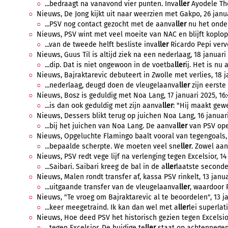
...bedraagt na vanavond vier punten. Inva
ller
Ayodele Tho
Nieuws, De Jong kijkt uit naar weerzien met Gakpo, 26 janua
...PSV nog contact gezocht met de aanva
ller
nu het onderl
Nieuws, PSV wint met veel moeite van NAC en blijft koplope
...van de tweede helft besliste inva
ller
Ricardo Pepi vervo
Nieuws, Guus Til is altijd ziek na een nederlaag, 18 januari 
...dip. Dat is niet ongewoon in de voetba
ller
ij. Het is nu 
Nieuws, Bajraktarevic debuteert in Zwolle met verlies, 18 ja
...nederlaag, deugd doen de vleugelaanva
ller
zijn eerste
Nieuws, Bosz is geduldig met Noa Lang, 17 januari 2025, 16:
...is dan ook geduldig met zijn aanva
ller
: "Hij maakt gewe
Nieuws, Dessers blikt terug op juichen Noa Lang, 16 januari
...bij het juichen van Noa Lang. De aanva
ller
van PSV ope
Nieuws, Opgeluchte Flamingo baalt vooral van tegengoals, 1
...bepaalde scherpte. We moeten veel sne
ller
. Zowel aan 
Nieuws, PSV redt vege lijf na verlenging tegen Excelsior, 14 
...Saibari. Saibari kreeg de bal in de a
ller
laatste seconde
Nieuws, Malen rondt transfer af, kassa PSV rinkelt, 13 janua
...uitgaande transfer van de vleugelaanva
ller
, waardoor 
Nieuws, "Te vroeg om Bajraktarevic al te beoordelen", 13 ja
...keer meegetraind. Ik kan dan wel met a
ller
lei superlat
Nieuws, Hoe deed PSV het historisch gezien tegen Excelsior 
...tegen Excelsior. De huidige te
ller
staat op achtennegent