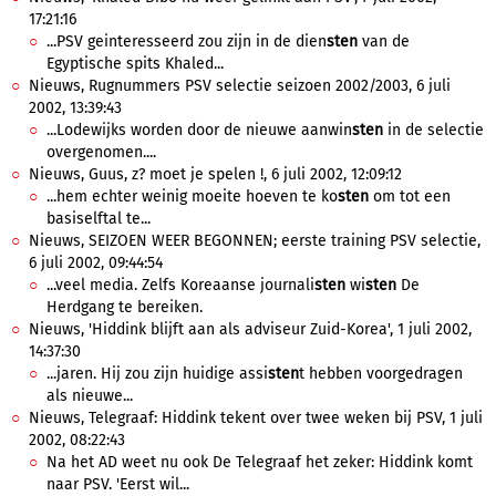
17:21:16
...PSV geinteresseerd zou zijn in de dien
sten
van de
Egyptische spits Khaled...
Nieuws, Rugnummers PSV selectie seizoen 2002/2003, 6 juli
2002, 13:39:43
...Lodewijks worden door de nieuwe aanwin
sten
in de selectie
overgenomen....
Nieuws, Guus, z? moet je spelen !, 6 juli 2002, 12:09:12
...hem echter weinig moeite hoeven te ko
sten
om tot een
basiselftal te...
Nieuws, SEIZOEN WEER BEGONNEN; eerste training PSV selectie,
6 juli 2002, 09:44:54
...veel media. Zelfs Koreaanse journali
sten
wi
sten
De
Herdgang te bereiken.
Nieuws, 'Hiddink blijft aan als adviseur Zuid-Korea', 1 juli 2002,
14:37:30
...jaren. Hij zou zijn huidige assi
sten
t hebben voorgedragen
als nieuwe...
Nieuws, Telegraaf: Hiddink tekent over twee weken bij PSV, 1 juli
2002, 08:22:43
Na het AD weet nu ook De Telegraaf het zeker: Hiddink komt
naar PSV. 'Eerst wil...