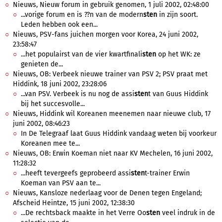
Nieuws, Nieuw forum in gebruik genomen, 1 juli 2002, 02:48:00
...vorige forum en is ??n van de modern
sten
in zijn soort.
Leden hebben ook een...
Nieuws, PSV-fans juichen morgen voor Korea, 24 juni 2002,
23:58:47
...het populairst van de vier kwartfinali
sten
op het WK: ze
genieten de...
Nieuws, OB: Verbeek nieuwe trainer van PSV 2; PSV praat met
Hiddink, 18 juni 2002, 23:28:06
...van PSV. Verbeek is nu nog de assi
sten
t van Guus Hiddink
bij het succesvolle...
Nieuws, Hiddink wil Koreanen meenemen naar nieuwe club, 17
juni 2002, 08:46:23
In De Telegraaf laat Guus Hiddink vandaag weten bij voorkeur
Koreanen mee te...
Nieuws, OB: Erwin Koeman niet naar KV Mechelen, 16 juni 2002,
11:28:32
...heeft tevergeefs geprobeerd assi
sten
t-trainer Erwin
Koeman van PSV aan te...
Nieuws, Kansloze nederlaag voor de Denen tegen Engeland;
Afscheid Heintze, 15 juni 2002, 12:38:30
...De rechtsback maakte in het Verre Oo
sten
veel indruk in de