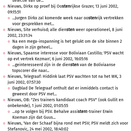
selectie van de...
Nieuws, Dirkx op proef bij Oo
sten
rijkse Grazer, 13 juni 2002,
09:15:51
...Jurgen Dirkx zal komende week naar oo
sten
rijk vertrekken
voor gesprekken met...
Nieuws, Site verhuisd; alle dien
sten
weer operationeel, 8 juni
2002, 23:31:34
Na een mega-inspanning is het gelukt om de site binnen 2
dagen in zijn geheel...
Nieuws, Spaanse interesse voor Boliviaan Castillo; 'PSV wacht
op evt vertrek Kezman', 6 juni 2002, 16:05:16
...geinteresseerd zijn in de dien
sten
van de Boliviaanse
topscorer die naar...
Nieuws, Telegraaf: Hiddink laat PSV wachten tot na het WK, 3
juni 2002, 07:57:30
Dagblad De Telegraaf onthult dat er inmiddels contact is
geweest door PSV met...
Nieuws, OB: "Zes trainers kandidaat coach PSV" (ook Gullit en
onbekende), 1 juni 2002, 01:05:55
...op te volgen bij PSV. Behalve assi
sten
t-trainer Erwin
Koeman zijn dat Guus...
Nieuws, 'Van der Schaaf bijna rond met PSV; PSV meldt zich voor
Stefanovic, 24 mei 2002, 18:40:02