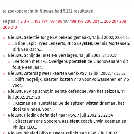
Je zoekopdracht in
Nieuws
had
5.232
resultaten.
Pagina:
1
2
3
4
...
193
194
195
196
197
198
199
200
201
...
206
207
208
209
210
Nieuws, Selectie Jong PSV bekend gemaakt, 17 juli 2002, 22:44:45
...Stipe Lapic, Yves Lenaerts, Nico Ley
sten
, Dennis Mortensen,
Dirk van Osch,...
Nieuws, Schijndel met 1-8 verslagen, 13 juli 2002, 21:30:27
...verloren met 1-0. Overigens poet
sten
de Eindhovenaren dit
foutje een jaar...
Nieuws, Zaterdag weer kaarten Genk-PSV, 12 juli 2002, 17:33:52
...blijft mogelijk. Kaarten ko
sten
? 10 voor volwassenen en ? 5
voor...
Nieuws, PSV op schot in eerste oefenduel van het seizoen, 11
juli 2002, 21:21:20
...Kezman en Huntelaar. Beide spitsen wi
sten
driemaal het
doel te vinden. Voor...
Nieuws, Hiddink definitief naar PSV, 7 juli 2002, 23:22:54
...directeur Fons Spooren, assi
sten
t coach Erwin Koeman en
Philips CEO...
Nieuws, 'Khaled Bibo nu weer gelinkt aan PSV', 7 juli 2002,