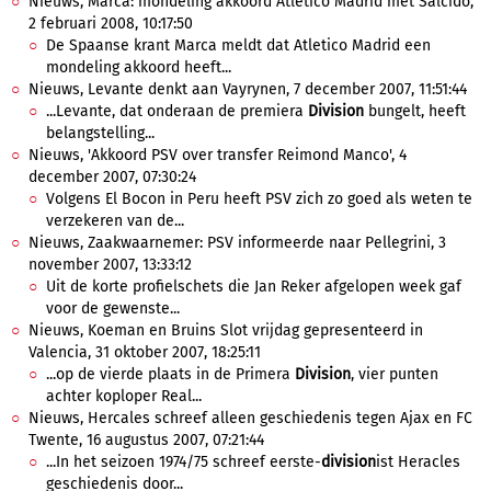
Nieuws, Marca: mondeling akkoord Atletico Madrid met Salcido,
2 februari 2008, 10:17:50
De Spaanse krant Marca meldt dat Atletico Madrid een
mondeling akkoord heeft...
Nieuws, Levante denkt aan Vayrynen, 7 december 2007, 11:51:44
...Levante, dat onderaan de premiera
Division
bungelt, heeft
belangstelling...
Nieuws, 'Akkoord PSV over transfer Reimond Manco', 4
december 2007, 07:30:24
Volgens El Bocon in Peru heeft PSV zich zo goed als weten te
verzekeren van de...
Nieuws, Zaakwaarnemer: PSV informeerde naar Pellegrini, 3
november 2007, 13:33:12
Uit de korte profielschets die Jan Reker afgelopen week gaf
voor de gewenste...
Nieuws, Koeman en Bruins Slot vrijdag gepresenteerd in
Valencia, 31 oktober 2007, 18:25:11
...op de vierde plaats in de Primera
Division
, vier punten
achter koploper Real...
Nieuws, Hercales schreef alleen geschiedenis tegen Ajax en FC
Twente, 16 augustus 2007, 07:21:44
...In het seizoen 1974/75 schreef eerste-
division
ist Heracles
geschiedenis door...