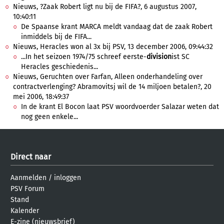
Nieuws, ?Zaak Robert ligt nu bij de FIFA?, 6 augustus 2007,
10:40:11
De Spaanse krant MARCA meldt vandaag dat de zaak Robert
inmiddels bij de FIFA...
Nieuws, Heracles won al 3x bij PSV, 13 december 2006, 09:44:32
...In het seizoen 1974/75 schreef eerste-
division
ist SC
Heracles geschiedenis...
Nieuws, Geruchten over Farfan, Alleen onderhandeling over
contractverlenging? Abramovitsj wil de 14 miljoen betalen?, 20
mei 2006, 18:49:37
In de krant El Bocon laat PSV woordvoerder Salazar weten dat
nog geen enkele...
Direct naar
Aanmelden
/
inloggen
PSV Forum
Stand
Kalender
E-zine (nieuwsbrief)