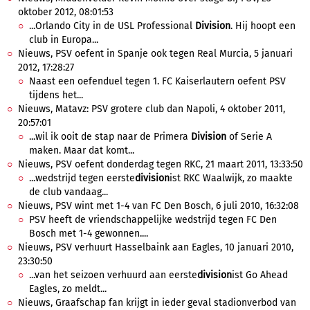
oktober 2012, 08:01:53
...Orlando City in de USL Professional
Division
. Hij hoopt een
club in Europa...
Nieuws, PSV oefent in Spanje ook tegen Real Murcia, 5 januari
2012, 17:28:27
Naast een oefenduel tegen 1. FC Kaiserlautern oefent PSV
tijdens het...
Nieuws, Matavz: PSV grotere club dan Napoli, 4 oktober 2011,
20:57:01
...wil ik ooit de stap naar de Primera
Division
of Serie A
maken. Maar dat komt...
Nieuws, PSV oefent donderdag tegen RKC, 21 maart 2011, 13:33:50
...wedstrijd tegen eerste
division
ist RKC Waalwijk, zo maakte
de club vandaag...
Nieuws, PSV wint met 1-4 van FC Den Bosch, 6 juli 2010, 16:32:08
PSV heeft de vriendschappelijke wedstrijd tegen FC Den
Bosch met 1-4 gewonnen....
Nieuws, PSV verhuurt Hasselbaink aan Eagles, 10 januari 2010,
23:30:50
...van het seizoen verhuurd aan eerste
division
ist Go Ahead
Eagles, zo meldt...
Nieuws, Graafschap fan krijgt in ieder geval stadionverbod van