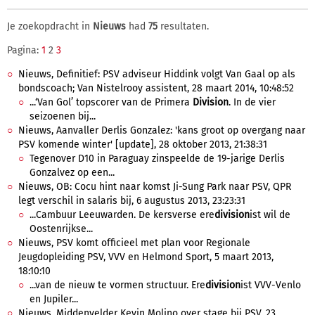
Je zoekopdracht in
Nieuws
had
75
resultaten.
Pagina:
1
2
3
Nieuws, Definitief: PSV adviseur Hiddink volgt Van Gaal op als
bondscoach; Van Nistelrooy assistent, 28 maart 2014, 10:48:52
...‘Van Gol’ topscorer van de Primera
Division
. In de vier
seizoenen bij...
Nieuws, Aanvaller Derlis Gonzalez: 'kans groot op overgang naar
PSV komende winter' [update], 28 oktober 2013, 21:38:31
Tegenover D10 in Paraguay zinspeelde de 19-jarige Derlis
Gonzalvez op een...
Nieuws, OB: Cocu hint naar komst Ji-Sung Park naar PSV, QPR
legt verschil in salaris bij, 6 augustus 2013, 23:23:31
...Cambuur Leeuwarden. De kersverse ere
division
ist wil de
Oostenrijkse...
Nieuws, PSV komt officieel met plan voor Regionale
Jeugdopleiding PSV, VVV en Helmond Sport, 5 maart 2013,
18:10:10
...van de nieuw te vormen structuur. Ere
division
ist VVV-Venlo
en Jupiler...
Nieuws, Middenvelder Kevin Molino over stage bij PSV, 23