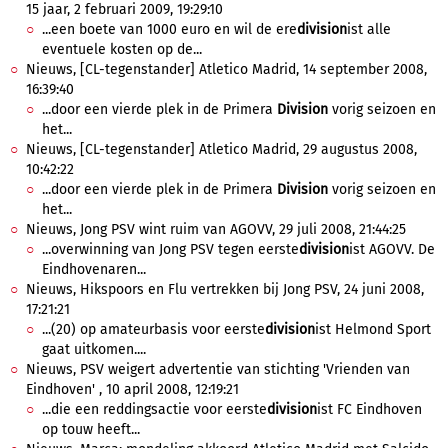
15 jaar, 2 februari 2009, 19:29:10
...een boete van 1000 euro en wil de ere
division
ist alle
eventuele kosten op de...
Nieuws, [CL-tegenstander] Atletico Madrid, 14 september 2008,
16:39:40
...door een vierde plek in de Primera
Division
vorig seizoen en
het...
Nieuws, [CL-tegenstander] Atletico Madrid, 29 augustus 2008,
10:42:22
...door een vierde plek in de Primera
Division
vorig seizoen en
het...
Nieuws, Jong PSV wint ruim van AGOVV, 29 juli 2008, 21:44:25
...overwinning van Jong PSV tegen eerste
division
ist AGOVV. De
Eindhovenaren...
Nieuws, Hikspoors en Flu vertrekken bij Jong PSV, 24 juni 2008,
17:21:21
...(20) op amateurbasis voor eerste
division
ist Helmond Sport
gaat uitkomen....
Nieuws, PSV weigert advertentie van stichting 'Vrienden van
Eindhoven' , 10 april 2008, 12:19:21
...die een reddingsactie voor eerste
division
ist FC Eindhoven
op touw heeft...