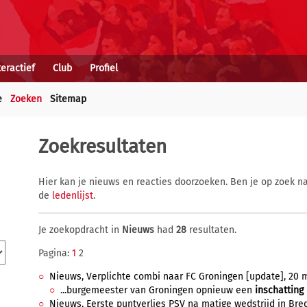
teractief
Club
Profiel
e
Zoeken
Sitemap
Zoekresultaten
Hier kan je nieuws en reacties doorzoeken. Ben je op zoek na
de
ledenlijst
.
Je zoekopdracht in
Nieuws
had
28
resultaten.
Pagina:
1
2
Nieuws, Verplichte combi naar FC Groningen [update], 20 me
...burgemeester van Groningen opnieuw een
inschatting
Nieuws, Eerste puntverlies PSV na matige wedstrijd in Bred