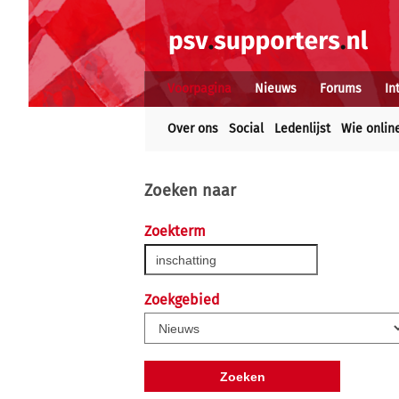
Voorpagina
Nieuws
Forums
In
Over ons
Social
Ledenlijst
Wie onlin
Zoeken naar
Zoekterm
Zoekgebied