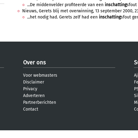
...De middenvelder profiteerde van een
inschatting
sfout 
Nieuws, Gerets blij met overwinning, 13 september 2000, 23
...het nodig had. Gerets zelf had een
inschatting
sfout ge
Over ons
S
Voor webmasters
Aj
Disclaimer
F
Privacy
PS
Adverteren
S
Partnerberichten
M
Contact
C