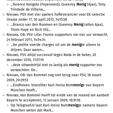
...Terence Kongolo (Feyenoord), Queensy
Menig
(Ajax), Tony
Trindade de Vilhena...
Nieuws, PSV met vier spelers hofleverancier voor EK-selectie
Oranje onder 17, 30 april 2012, 14:15:58
...Branco van den Boomen en Queensy
Menig
(allen Ajax),
Thom Haye en Nick Olij...
Nieuws, OB: PSV-Lille: Franse supporters om vier uur verwacht,
24 februari 2011, 14:54:34
...De politie voerde charges uit om de
menig
te uiteen te
drijven. Daar waren...
Nieuws, PSV altijd succesvol tegen Roda in de beker, 20
december 2010, 11:57:19
...deze uitwedstrijd niet zo lastig als
menig
supporter zou
verwachten. De...
Nieuws, OB: Van Bommel nog niet terug naar PSV, 18 maart
2009, 20:29:53
...Eindhoven. Voorzitter Karl-Heinz Rum
menig
e van Bayern
München heeft...
Nieuws, Van Bommel heeft tot einde van de maand om aanbod
Bayern te accepteren, 13 januari 2009, 18:51:16
Op Telegraaf.nl laat Karl-Heinz Rum
menig
ge namens bayern
Munchen weten dat Mark...