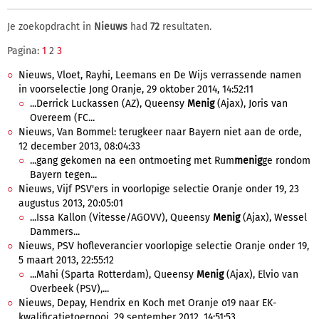
Je zoekopdracht in
Nieuws
had
72
resultaten.
Pagina:
1
2
3
Nieuws, Vloet, Rayhi, Leemans en De Wijs verrassende namen
in voorselectie Jong Oranje, 29 oktober 2014, 14:52:11
...Derrick Luckassen (AZ), Queensy
Menig
(Ajax), Joris van
Overeem (FC...
Nieuws, Van Bommel: terugkeer naar Bayern niet aan de orde,
12 december 2013, 08:04:33
...gang gekomen na een ontmoeting met Rum
menig
ge rondom
Bayern tegen...
Nieuws, Vijf PSV'ers in voorlopige selectie Oranje onder 19, 23
augustus 2013, 20:05:01
...Issa Kallon (Vitesse/AGOVV), Queensy
Menig
(Ajax), Wessel
Dammers...
Nieuws, PSV hofleverancier voorlopige selectie Oranje onder 19,
5 maart 2013, 22:55:12
...Mahi (Sparta Rotterdam), Queensy
Menig
(Ajax), Elvio van
Overbeek (PSV),...
Nieuws, Depay, Hendrix en Koch met Oranje o19 naar EK-
kwalificatietoernooi, 29 september 2012, 14:51:53