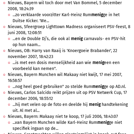
Nieuws, Bayern wil toch door met Van Bommel, 5 december
2008, 18:24:39
...zo verklaarde voorzitter Karl-Heinz Rum
menig
ge in het
Duitse Kicker. 'We...
Nieuws, Sfeergroep Lighttown Madness organiseert PSV-feest, 8
juni 2008, 12:08:51
...en de Double Dj’s, die ook al
menig
carnavals- en PSV-hit
op hun naam...
Nieuws, OB: Harry van Raaij is 'Knoergoeie Brabander', 22
november 2007, 18:42:23
...is met een dosis menselijkheid aan wie
menig
een een
voorbeeld kan nemen".
Nieuws, Bayern Munchen wil Makaay niet kwijt, 17 mei 2007,
16:58:57
...nog heel goed gebruiken" zo stelde Rum
menig
ge op AD.nl.
Nieuws, Carlos Salcido reikt prijzen uit op PSV Netwerk Cup, 17
december 2006, 18:55:12
...hij met velen op de foto en deelde hij
menig
handtekening
uit. Al met al...
Nieuws, Bayern: Makaay niet te koop, 17 juli 2006, 18:43:07
...van Bayern Munchen wilde Karl-Heinz Rum
menig
ge niet
specifiek ingaan op de...