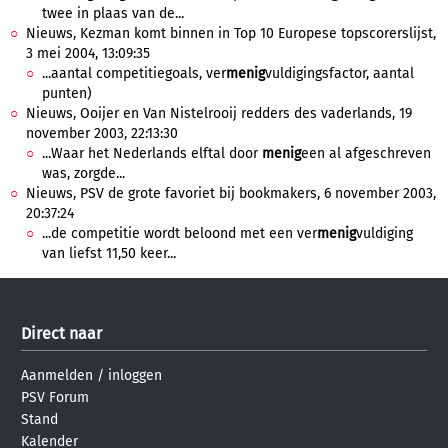
twee in plaas van de...
Nieuws, Kezman komt binnen in Top 10 Europese topscorerslijst,
3 mei 2004, 13:09:35
...aantal competitiegoals, ver
menig
vuldigingsfactor, aantal
punten)
Nieuws, Ooijer en Van Nistelrooij redders des vaderlands, 19
november 2003, 22:13:30
...Waar het Nederlands elftal door
menig
een al afgeschreven
was, zorgde...
Nieuws, PSV de grote favoriet bij bookmakers, 6 november 2003,
20:37:24
...de competitie wordt beloond met een ver
menig
vuldiging
van liefst 11,50 keer...
Direct naar
Aanmelden
/
inloggen
PSV Forum
Stand
Kalender