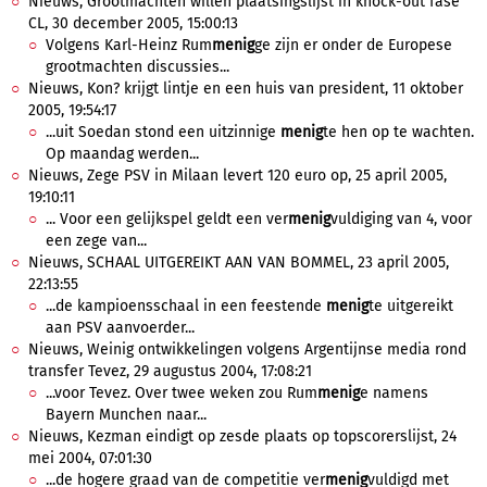
Nieuws, Grootmachten willen plaatsingslijst in knock-out fase
CL, 30 december 2005, 15:00:13
Volgens Karl-Heinz Rum
menig
ge zijn er onder de Europese
grootmachten discussies...
Nieuws, Kon? krijgt lintje en een huis van president, 11 oktober
2005, 19:54:17
...uit Soedan stond een uitzinnige
menig
te hen op te wachten.
Op maandag werden...
Nieuws, Zege PSV in Milaan levert 120 euro op, 25 april 2005,
19:10:11
... Voor een gelijkspel geldt een ver
menig
vuldiging van 4, voor
een zege van...
Nieuws, SCHAAL UITGEREIKT AAN VAN BOMMEL, 23 april 2005,
22:13:55
...de kampioensschaal in een feestende
menig
te uitgereikt
aan PSV aanvoerder...
Nieuws, Weinig ontwikkelingen volgens Argentijnse media rond
transfer Tevez, 29 augustus 2004, 17:08:21
...voor Tevez. Over twee weken zou Rum
menig
e namens
Bayern Munchen naar...
Nieuws, Kezman eindigt op zesde plaats op topscorerslijst, 24
mei 2004, 07:01:30
...de hogere graad van de competitie ver
menig
vuldigd met