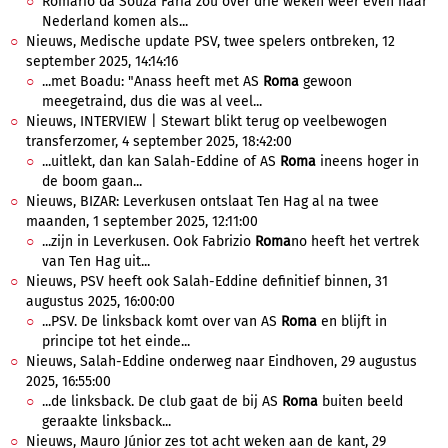
Romário da Souza Faria zou over drie weken weer even naar
Nederland komen als...
Nieuws, Medische update PSV, twee spelers ontbreken, 12
september 2025, 14:14:16
...met Boadu: "Anass heeft met AS
Roma
gewoon
meegetraind, dus die was al veel...
Nieuws, INTERVIEW | Stewart blikt terug op veelbewogen
transferzomer, 4 september 2025, 18:42:00
...uitlekt, dan kan Salah-Eddine of AS
Roma
ineens hoger in
de boom gaan...
Nieuws, BIZAR: Leverkusen ontslaat Ten Hag al na twee
maanden, 1 september 2025, 12:11:00
...zijn in Leverkusen. Ook Fabrizio
Roma
no heeft het vertrek
van Ten Hag uit...
Nieuws, PSV heeft ook Salah-Eddine definitief binnen, 31
augustus 2025, 16:00:00
...PSV. De linksback komt over van AS
Roma
en blijft in
principe tot het einde...
Nieuws, Salah-Eddine onderweg naar Eindhoven, 29 augustus
2025, 16:55:00
...de linksback. De club gaat de bij AS
Roma
buiten beeld
geraakte linksback...
Nieuws, Mauro Júnior zes tot acht weken aan de kant, 29