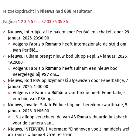
Je zoekopdracht in
Nieuws
had
888
resultaten.
Pagina:
1
2
3
4
5
6
...
32
33
34
35
36
Nieuws, Inter lijkt af te haken voor Perišić en schakelt door, 29
januari 2026, 23:30:00
Volgens Fabrizio
Roma
no heeft Internazionale de strijd om
Ivan Perišić...
Nieuws, Fulham brengt nieuw bod uit op Pepi, 24 januari 2026,
19:29:00
Volgens Fabrizio
Roma
no heeft Fulham een nieuw bod
neergelegd bij PSV om...
Nieuws, Bod PSV op Szymanski afgewezen door Fenerbahçe, 7
januari 2026, 15:10:00
Volgens de Fabrizio
Roma
no van Turkije heeft Fenerbahçe
een bod van PSV op...
Nieuws, Invaller Salah-Eddine blij met bereiken kwartfinale, 5
januari 2026, 01:06:00
...Na afloop verscheen de van AS
Roma
gehuurde linksback
voor de camera van...
Nieuws, INTERVIEW | Veerman: "Eindhoven voelt inmiddels wel
als thuis", 4 januari 2026, 19:30:00