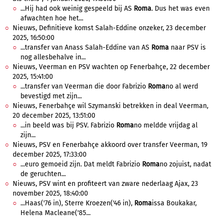
...Hij had ook weinig gespeeld bij AS
Roma
. Dus het was even
afwachten hoe het...
Nieuws, Definitieve komst Salah-Eddine onzeker, 23 december
2025, 16:50:00
...transfer van Anass Salah-Eddine van AS
Roma
naar PSV is
nog allesbehalve in...
Nieuws, Veerman en PSV wachten op Fenerbahçe, 22 december
2025, 15:41:00
...transfer van Veerman die door Fabrizio
Roma
no al werd
bevestigd met zijn...
Nieuws, Fenerbahçe wil Szymanski betrekken in deal Veerman,
20 december 2025, 13:51:00
...in beeld was bij PSV. Fabrizio
Roma
no meldde vrijdag al
zijn...
Nieuws, PSV en Fenerbahçe akkoord over transfer Veerman, 19
december 2025, 17:33:00
...euro gemoeid zijn. Dat meldt Fabrizio
Roma
no zojuist, nadat
de geruchten...
Nieuws, PSV wint en profiteert van zware nederlaag Ajax, 23
november 2025, 18:40:00
...Haas('76 in), Sterre Kroezen('46 in),
Roma
issa Boukakar,
Helena Macleane('85...