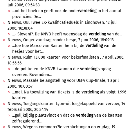
juli 2006, 09:54:38
...uit het boek en geeft ook de onder
verdeling
in het aantal
provincies. De...
Nieuws, OB: Twee EK-kwalificatieduels in Eindhoven, 12 juli
2006, 16:38:04
...- Sloveni?. De KNVB heeft woensdag de
verdeling
van de...
Nieuws, Ooijer vandaag zonder hesje, 7 juni 2006, 18:09:13
...toe hoe Marco van Basten hem bij de
verdeling
van de
hesjes voor het...
Nieuws, Ruim 13.000 kaarten voor bekerfinalisten , 7 april 2006,
18:55:56
...de politie en de KNVB kwamen die
verdeling
vrijdag
overeen. Bovendien...
Nieuws, Massale belangstelling voor UEFA Cup-finale, 1 april
2006, 10:00:57
...mei. Na toewijzing van tickets is de
verdeling
als volgt: 1.996
kaarten...
Nieuws, Toegangskaarten Lyon-uit losgekoppeld van vervoer, 14
februari 2006, 20:24:14
...gelijktijdig plaatsvindt en dat de
verdeling
van de kaarten
zelfregulerend...
Nieuws, Wegens commerci?le verplichtingen op vrijdag, 19