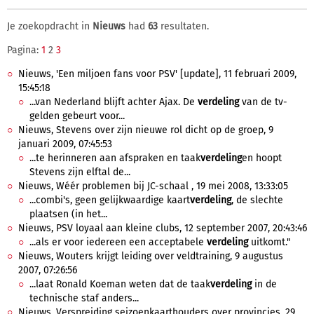
Je zoekopdracht in
Nieuws
had
63
resultaten.
Pagina:
1
2
3
Nieuws, 'Een miljoen fans voor PSV' [update], 11 februari 2009,
15:45:18
...van Nederland blijft achter Ajax. De
verdeling
van de tv-
gelden gebeurt voor...
Nieuws, Stevens over zijn nieuwe rol dicht op de groep, 9
januari 2009, 07:45:53
...te herinneren aan afspraken en taak
verdeling
en hoopt
Stevens zijn elftal de...
Nieuws, Wéér problemen bij JC-schaal , 19 mei 2008, 13:33:05
...combi's, geen gelijkwaardige kaart
verdeling
, de slechte
plaatsen (in het...
Nieuws, PSV loyaal aan kleine clubs, 12 september 2007, 20:43:46
...als er voor iedereen een acceptabele
verdeling
uitkomt."
Nieuws, Wouters krijgt leiding over veldtraining, 9 augustus
2007, 07:26:56
...laat Ronald Koeman weten dat de taak
verdeling
in de
technische staf anders...
Nieuws, Verspreiding seizoenkaarthouders over provincies, 29