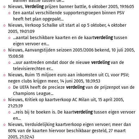
Banner Battle tussen de...
Nieuws,
Verdeling
prijzen banner battle, 6 oktober 2005, 19:16:05
Een aantal verschillende supportersgroepen binnen PSV
heeft het plan opgepakt...
Nieuws, Verkoop Schalke uit start al op 5 oktober, 4 oktober
2005, 19:01:09
...aantal beschikbare kaarten en de kaart
verdeling
tussen
eigen vervoer en...
Nieuws, Aanvangstijden seizoen 2005/2006 bekend, 10 juli 2005,
15:08:58
...uur aantreden omdat door de nieuwe
verdeling
van de
televisierechten er...
Nieuws, Ruim 15 miljoen euro aan inkomsten uit CL voor PSV;
negen clubs krijgen meer, 14 juni 2005, 18:39:53
De UEFA heeft de precieze
verdeling
van de prijzenpot van de
Champions League...
Nieuws, Kritiek op kaartverkoop AC Milan uit, 15 april 2005,
21:25:39
...reis bij te boeken is. De kaart
verdeling
tussen eigen vervoer
en...
Nieuws, Verduidelijking kaartverkoop eigen vervoer; meer dan
60% van de kaarten hiervoor beschikbaar gesteld, 27 maart
2005, 21:32:43