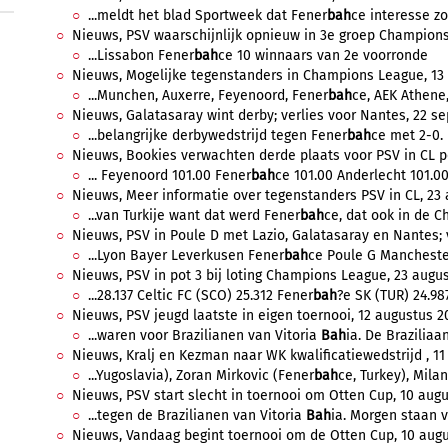
...meldt het blad Sportweek dat Fener
bah
ce interesse zo
Nieuws, PSV waarschijnlijk opnieuw in 3e groep Champions 
...Lissabon Fener
bah
ce 10 winnaars van 2e voorronde
Nieuws, Mogelijke tegenstanders in Champions League, 13 m
...Munchen, Auxerre, Feyenoord, Fener
bah
ce, AEK Athene,
Nieuws, Galatasaray wint derby; verlies voor Nantes, 22 se
...belangrijke derbywedstrijd tegen Fener
bah
ce met 2-0.
Nieuws, Bookies verwachten derde plaats voor PSV in CL po
... Feyenoord 101.00 Fener
bah
ce 101.00 Anderlecht 101.00.
Nieuws, Meer informatie over tegenstanders PSV in CL, 23 a
...van Turkije want dat werd Fener
bah
ce, dat ook in de C
Nieuws, PSV in Poule D met Lazio, Galatasaray en Nantes; vo
...Lyon Bayer Leverkusen Fener
bah
ce Poule G Manchester
Nieuws, PSV in pot 3 bij loting Champions League, 23 augus
...28.137 Celtic FC (SCO) 25.312 Fener
bah
?e SK (TUR) 24.987
Nieuws, PSV jeugd laatste in eigen toernooi, 12 augustus 20
...waren voor Brazilianen van Vitoria
Bah
ia. De Braziliaan
Nieuws, Kralj en Kezman naar WK kwalificatiewedstrijd , 11
...Yugoslavia), Zoran Mirkovic (Fener
bah
ce, Turkey), Milan
Nieuws, PSV start slecht in toernooi om Otten Cup, 10 augu
...tegen de Brazilianen van Vitoria
Bah
ia. Morgen staan vo
Nieuws, Vandaag begint toernooi om de Otten Cup, 10 augu