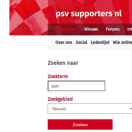
Voorpagina
Nieuws
Forums
In
Over ons
Social
Ledenlijst
Wie onlin
Zoeken naar
Zoekterm
Zoekgebied