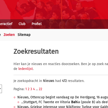
teractief
Club
Profiel
e
Zoeken
Sitemap
Zoekresultaten
Hier kan je nieuws en reacties doorzoeken. Ben je op zoek na
de
ledenlijst
.
Je zoekopdracht in
Nieuws
had
472
resultaten.
Pagina:
1
2
3
4
...
22
Nieuws, Ottencup begint vandaag op De Herdgang, 16 augus
...Stuttgart, FC Twente en Vitoria
Bah
ia (poule B) als dee
Nieuws, Griekse interesse voor Nikiforov; Turkse voor Gakho