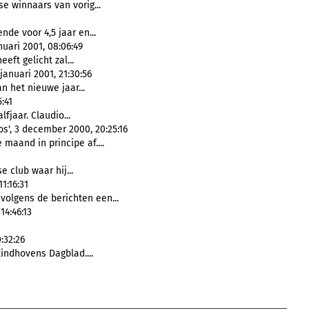
se winnaars van vorig...
nde voor 4,5 jaar en...
nuari 2001, 08:06:49
eft gelicht zal...
anuari 2001, 21:30:56
n het nieuwe jaar...
:41
fjaar. Claudio...
s', 3 december 2000, 20:25:16
 maand in principe af....
e club waar hij...
1:16:31
volgens de berichten een...
14:46:13
:32:26
Eindhovens Dagblad....