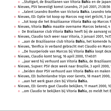
...Stuttgart, de Brazilianen van Vitoria
Bah
ia en de Japan
Nieuws, PSV bevestigt komst Leandro, 21 juli 2001, 21:38:56
...talent Leandro Bonfim van Victoria
Bah
ia. Leandro teke
Nieuws, ED: Optie tot koop op Marcos nog niet gelicht, 5 ja
...tot koop die het Braziliaanse Vitoria
Bah
ia op Marcos he
Nieuws, Vitoria
Bah
ia maakte overname Marcos bekend, 4 j
De Braliaanse club Vitoria
Bah
ia heeft bij de aanvang va
Nieuws, Claudio toch weer naar Vitoria, 3 januari 2001, 14:15
...aan de Braziliaanse club Vitoria
Bah
ia, het komende hal
Nieuws, 'Benfica in verband gebracht met Claudio en Marco
...De huurperiode van Marcos bij Vitoria
Bah
ia loopt deze
Nieuws, Claudio komt terug, 16 april 2000, 17:40:01
...jaar werd hij verhuurd aan Vitoria
Bah
ia, de Braziliaans
Nieuws, Supver: PSV deze week naar Brazilie, 3 april 2000, 1
...beiden door PSV verhuurd aan Vitoria
Bah
ia en maken 
Nieuws, ED: buitenlandse trips voor Gerets, 18 maart 2000, 
...aan het werk gaan zien bij Vitoria
Bah
ia.
Nieuws, ED: Gerets gaat Claudio bekijken, 11 maart 2000, 10
...om Claudio te bekijken bij Vitoria
Bah
ia, zo meldt het 