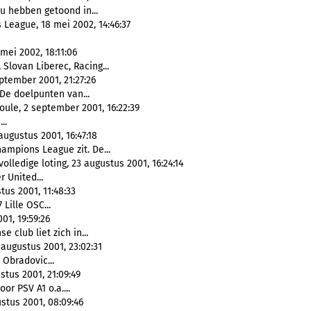
u hebben getoond in...
League, 18 mei 2002, 14:46:37
ei 2002, 18:11:06
 Slovan Liberec, Racing...
ptember 2001, 21:27:26
 De doelpunten van...
ule, 2 september 2001, 16:22:39
..
ugustus 2001, 16:47:18
hampions League zit. De...
lledige loting, 23 augustus 2001, 16:24:14
 United...
tus 2001, 11:48:33
 Lille OSC...
01, 19:59:26
se club liet zich in...
 augustus 2001, 23:02:31
 Obradovic...
stus 2001, 21:09:49
or PSV A1 o.a....
stus 2001, 08:09:46