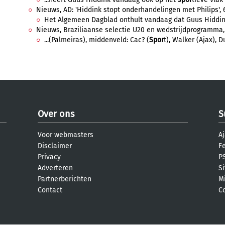
Nieuws, AD: 'Hiddink stopt onderhandelingen met Philips', 
Het Algemeen Dagblad onthult vandaag dat Guus Hiddink d
Nieuws, Braziliaanse selectie U20 en wedstrijdprogramma,
...(Palmeiras), middenveld: Cac? (
Spor
t), Walker (Ajax), Du
Over ons
S
Voor webmasters
Aj
Disclaimer
F
Privacy
PS
Adverteren
S
Partnerberichten
M
Contact
C