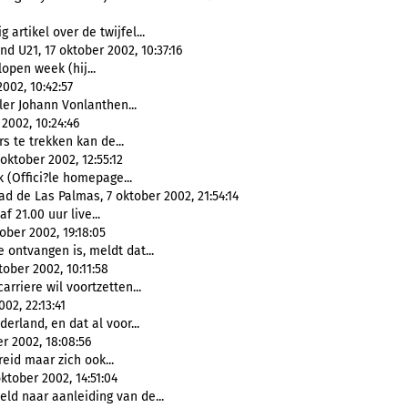
artikel over de twijfel...
 U21, 17 oktober 2002, 10:37:16
lopen week (hij...
002, 10:42:57
ler Johann Vonlanthen...
2002, 10:24:46
s te trekken kan de...
oktober 2002, 12:55:12
 (Offici?le homepage...
d de Las Palmas, 7 oktober 2002, 21:54:14
f 21.00 uur live...
ober 2002, 19:18:05
 ontvangen is, meldt dat...
tober 2002, 10:11:58
rriere wil voortzetten...
02, 22:13:41
erland, en dat al voor...
 2002, 18:08:56
reid maar zich ook...
ktober 2002, 14:51:04
ld naar aanleiding van de...