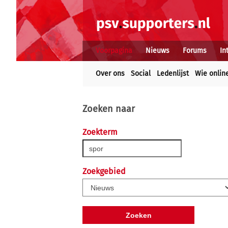
Voorpagina
Nieuws
Forums
In
Over ons
Social
Ledenlijst
Wie onlin
Zoeken naar
Zoekterm
Zoekgebied