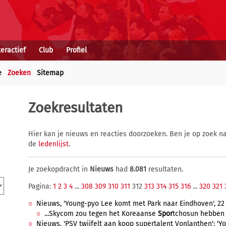
teractief
Club
Profiel
e
Zoeken
Sitemap
Zoekresultaten
Hier kan je nieuws en reacties doorzoeken. Ben je op zoek na
de
ledenlijst
.
Je zoekopdracht in
Nieuws
had
8.081
resultaten.
Pagina:
1
2
3
4
...
308
309
310
311
312
313
314
315
316
...
320
321
Nieuws, 'Young-pyo Lee komt met Park naar Eindhoven', 22 
...Skycom zou tegen het Koreaanse
Spor
tchosun hebben g
Nieuws, 'PSV twijfelt aan koop supertalent Vonlanthen'; '