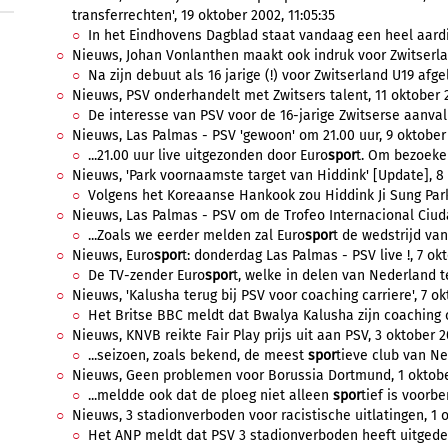
transferrechten', 19 oktober 2002, 11:05:35
In het Eindhovens Dagblad staat vandaag een heel aardig 
Nieuws, Johan Vonlanthen maakt ook indruk voor Zwitserland
Na zijn debuut als 16 jarige (!) voor Zwitserland U19 afge
Nieuws, PSV onderhandelt met Zwitsers talent, 11 oktober 2
De interesse van PSV voor de 16-jarige Zwitserse aanval
Nieuws, Las Palmas - PSV 'gewoon' om 21.00 uur, 9 oktober 
...21.00 uur live uitgezonden door Euro
spor
t. Om bezoeker
Nieuws, 'Park voornaamste target van Hiddink' [Update], 8 
Volgens het Koreaanse Hankook zou Hiddink Ji Sung Park
Nieuws, Las Palmas - PSV om de Trofeo Internacional Ciuda
...Zoals we eerder melden zal Euro
spor
t de wedstrijd vana
Nieuws, Euro
spor
t: donderdag Las Palmas - PSV live !, 7 okt
De TV-zender Euro
spor
t, welke in delen van Nederland te
Nieuws, 'Kalusha terug bij PSV voor coaching carriere', 7 ok
Het Britse BBC meldt dat Bwalya Kalusha zijn coaching ca
Nieuws, KNVB reikte Fair Play prijs uit aan PSV, 3 oktober 20
...seizoen, zoals bekend, de meest
spor
tieve club van Ned
Nieuws, Geen problemen voor Borussia Dortmund, 1 oktober
...meldde ook dat de ploeg niet alleen
spor
tief is voorbe
Nieuws, 3 stadionverboden voor racistische uitlatingen, 1 o
Het ANP meldt dat PSV 3 stadionverboden heeft uitgedee