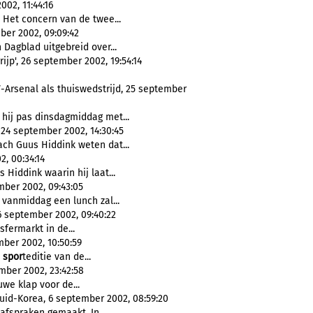
02, 11:44:16
 Het concern van de twee...
ber 2002, 09:09:42
Dagblad uitgebreid over...
jp', 26 september 2002, 19:54:14
Arsenal als thuiswedstrijd, 25 september
hij pas dinsdagmiddag met...
 24 september 2002, 14:30:45
ch Guus Hiddink weten dat...
2, 00:34:14
iddink waarin hij laat...
ber 2002, 09:43:05
vanmiddag een lunch zal...
6 september 2002, 09:40:22
fermarkt in de...
mber 2002, 10:50:59
e
spor
teditie van de...
ber 2002, 23:42:58
we klap voor de...
uid-Korea, 6 september 2002, 08:59:20
 afspraken gemaakt. In...