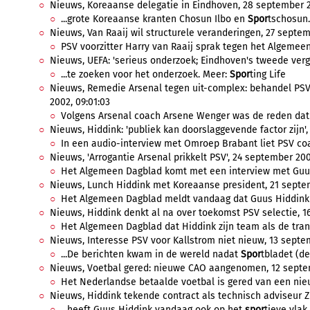
Nieuws, Koreaanse delegatie in Eindhoven, 28 september 20
...grote Koreaanse kranten Chosun Ilbo en
Spor
tschosun.
Nieuws, Van Raaij wil structurele veranderingen, 27 septem
PSV voorzitter Harry van Raaij sprak tegen het Algemeen 
Nieuws, UEFA: 'serieus onderzoek; Eindhoven's tweede vergri
...te zoeken voor het onderzoek. Meer:
Spor
ting Life
Nieuws, Remedie Arsenal tegen uit-complex: behandel PSV-
2002, 09:01:03
Volgens Arsenal coach Arsene Wenger was de reden dat 
Nieuws, Hiddink: 'publiek kan doorslaggevende factor zijn',
In een audio-interview met Omroep Brabant liet PSV coa
Nieuws, 'Arrogantie Arsenal prikkelt PSV', 24 september 200
Het Algemeen Dagblad komt met een interview met Guus H
Nieuws, Lunch Hiddink met Koreaanse president, 21 septem
Het Algemeen Dagblad meldt vandaag dat Guus Hiddink 
Nieuws, Hiddink denkt al na over toekomst PSV selectie, 1
Het Algemeen Dagblad dat Hiddink zijn team als de trans
Nieuws, Interesse PSV voor Kallstrom niet nieuw, 13 septe
...De berichten kwam in de wereld nadat
Spor
tbladet (d
Nieuws, Voetbal gered: nieuwe CAO aangenomen, 12 septem
Het Nederlandse betaalde voetbal is gered van een nieu
Nieuws, Hiddink tekende contract als technisch adviseur Z
...heeft Guus Hiddink vandaag ook op het
spor
tieve vlak