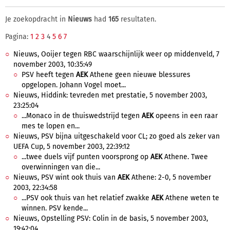
Je zoekopdracht in
Nieuws
had
165
resultaten.
Pagina:
1
2
3
4
5
6
7
Nieuws, Ooijer tegen RBC waarschijnlijk weer op middenveld, 7
november 2003, 10:35:49
PSV heeft tegen
AEK
Athene geen nieuwe blessures
opgelopen. Johann Vogel moet...
Nieuws, Hiddink: tevreden met prestatie, 5 november 2003,
23:25:04
...Monaco in de thuiswedstrijd tegen
AEK
opeens in een raar
mes te lopen en...
Nieuws, PSV bijna uitgeschakeld voor CL; zo goed als zeker van
UEFA Cup, 5 november 2003, 22:39:12
...twee duels vijf punten voorsprong op
AEK
Athene. Twee
overwinningen van die...
Nieuws, PSV wint ook thuis van
AEK
Athene: 2-0, 5 november
2003, 22:34:58
...PSV ook thuis van het relatief zwakke
AEK
Athene weten te
winnen. PSV kende...
Nieuws, Opstelling PSV: Colin in de basis, 5 november 2003,
19:42:04