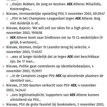
...Ooijer, Robben, De Jong en Kezman.
AEK
Athene: Mihailidis,
Kostenoglou,...
Nieuws, Vermoedelijke opstelling PSV, 5 november 2003, 00:39:47
...PSV in het Champions-Leagueduel tegen
AEK
Athene. Nog
niet duidelijk is of...
Nieuws, Bajevic: 'We will sell our skins for a high price', 4
november 2003, 19:16:58
AEK
Athene komt naar Eindhoven om na 15 CL-wedstrijden (9
gelijk, 6 verloren)...
Nieuws, Kezman, Ooijer ?n Leandro terug bij selectie, 4
november 2003, 17:45:57
...was al langer duidelijk dat ze tegen
AEK
niet beschikbaar
zijn. De 17 man...
Nieuws, Politie gaat controleren op identiteitsbewijzen, 4
november 2003, 15:39:17
...in de Campions League PSV-
AEK
op wisselende plaatsen de
identiteit van...
Nieuws, 27.500 kaarten verkocht voor PSV-
AEK
, 4 november
2003, 14:24:41
...een legitimatieplicht. Supporters van
AEK
Athene kunnen
uitsluitend via PSV...
Nieuws, PSV de grote favoriet bij bookmakers, 3 november 2003,