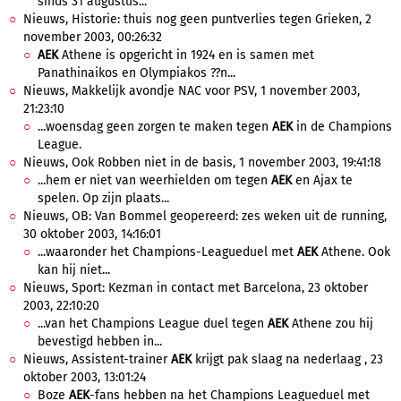
sinds 31 augustus...
Nieuws, Historie: thuis nog geen puntverlies tegen Grieken, 2
november 2003, 00:26:32
AEK
Athene is opgericht in 1924 en is samen met
Panathinaikos en Olympiakos ??n...
Nieuws, Makkelijk avondje NAC voor PSV, 1 november 2003,
21:23:10
...woensdag geen zorgen te maken tegen
AEK
in de Champions
League.
Nieuws, Ook Robben niet in de basis, 1 november 2003, 19:41:18
...hem er niet van weerhielden om tegen
AEK
en Ajax te
spelen. Op zijn plaats...
Nieuws, OB: Van Bommel geopereerd: zes weken uit de running,
30 oktober 2003, 14:16:01
...waaronder het Champions-Leagueduel met
AEK
Athene. Ook
kan hij niet...
Nieuws, Sport: Kezman in contact met Barcelona, 23 oktober
2003, 22:10:20
...van het Champions League duel tegen
AEK
Athene zou hij
bevestigd hebben in...
Nieuws, Assistent-trainer
AEK
krijgt pak slaag na nederlaag , 23
oktober 2003, 13:01:24
Boze
AEK
-fans hebben na het Champions Leagueduel met