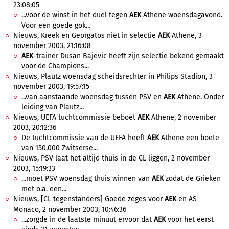
23:08:05
...voor de winst in het duel tegen
AEK
Athene woensdagavond.
Voor een goede gok...
Nieuws, Kreek en Georgatos niet in selectie
AEK
Athene, 3
november 2003, 21:16:08
AEK
-trainer Dusan Bajevic heeft zijn selectie bekend gemaakt
voor de Champions...
Nieuws, Plautz woensdag scheidsrechter in Philips Stadion, 3
november 2003, 19:57:15
...van aanstaande woensdag tussen PSV en
AEK
Athene. Onder
leiding van Plautz...
Nieuws, UEFA tuchtcommissie beboet
AEK
Athene, 2 november
2003, 20:12:36
De tuchtcommissie van de UEFA heeft
AEK
Athene een boete
van 150.000 Zwitserse...
Nieuws, PSV laat het altijd thuis in de CL liggen, 2 november
2003, 15:19:33
...moet PSV woensdag thuis winnen van
AEK
zodat de Grieken
met o.a. een...
Nieuws, [CL tegenstanders] Goede zeges voor
AEK
en AS
Monaco, 2 november 2003, 10:46:36
...zorgde in de laatste minuut ervoor dat
AEK
voor het eerst