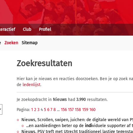
teractief
Club
Profiel
e
Zoeken
Sitemap
Zoekresultaten
Hier kan je nieuws en reacties doorzoeken. Ben je op zoek na
de
ledenlijst
.
Je zoekopdracht in
Nieuws
had
3.990
resultaten.
Pagina:
1
2
3
4
5
6
7
8
...
156
157
158
159
160
Nieuws, Scrollen, swipen, juichen: de digitale wereld van 
...en aanbiedingen beter op de
indi
viduele supporter af 
Nieuws, PSV treft met Utrecht traditioneel lastige tegenst