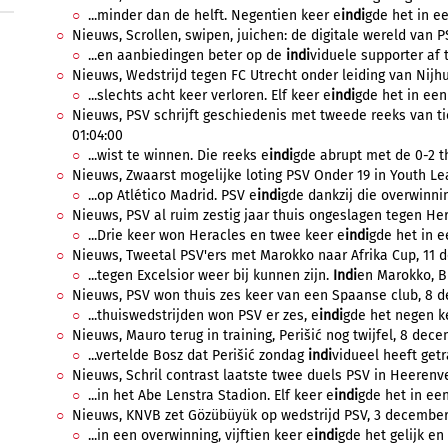
...minder dan de helft. Negentien keer e
indi
gde het in ee
Nieuws, Scrollen, swipen, juichen: de digitale wereld van P
...en aanbiedingen beter op de
indi
viduele supporter af 
Nieuws, Wedstrijd tegen FC Utrecht onder leiding van Nijhu
...slechts acht keer verloren. Elf keer e
indi
gde het in een 
Nieuws, PSV schrijft geschiedenis met tweede reeks van t
01:04:00
...wist te winnen. Die reeks e
indi
gde abrupt met de 0-2 t
Nieuws, Zwaarst mogelijke loting PSV Onder 19 in Youth Le
...op Atlético Madrid. PSV e
indi
gde dankzij die overwinnin
Nieuws, PSV al ruim zestig jaar thuis ongeslagen tegen Her
...Drie keer won Heracles en twee keer e
indi
gde het in e
Nieuws, Tweetal PSV'ers met Marokko naar Afrika Cup, 11 d
...tegen Excelsior weer bij kunnen zijn.
Indi
en Marokko, Bu
Nieuws, PSV won thuis zes keer van een Spaanse club, 8 d
...thuiswedstrijden won PSV er zes, e
indi
gde het negen ke
Nieuws, Mauro terug in training, Perišić nog twijfel, 8 dece
...vertelde Bosz dat Perišić zondag
indi
vidueel heeft getr
Nieuws, Schril contrast laatste twee duels PSV in Heerenve
...in het Abe Lenstra Stadion. Elf keer e
indi
gde het in een 
Nieuws, KNVB zet Gözübüyük op wedstrijd PSV, 3 december 
...in een overwinning, vijftien keer e
indi
gde het gelijk en