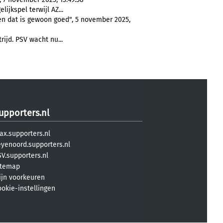
lijkspel terwijl AZ...
 en dat is gewoon goed", 5 november 2025,
rijd. PSV wacht nu...
upporters.nl
ax.supporters.nl
eyenoord.supporters.nl
V.supporters.nl
itemap
ijn voorkeuren
ookie-instellingen