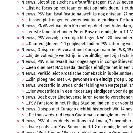
Nieuws, Slot sliep slecht na afstraffing tegen PSV, 27 nove
...ligt de focus op het team en niet op
indi
viduen." Het d
Nieuws, PSV kan kwalificatie nauwelijks nog ontgaan, 27 n
...tussen plek negen en vierentwintig te e
indi
gen. De kan
Nieuws, KNVB zet Van den Kerkhof op duel met Volendam, 
...eerste landstitel onder Peter Bosz en e
indi
gde in 1-1. V
Nieuws, PSV vervolgt recordjacht tegen NAC , 20 november 
...Daar volgde een 1-1 gelijkspel.
Indi
en PSV zaterdag weer
Nieuws, Obispo en Advocaat met Curaçao naar het WK, 19 
...hij de volledige wedstrijd in verb
indi
ng met zijn techni
Nieuws, PSV ruim twaalf jaar ongeslagen in competitieverb
...een duel met NAC Breda, destijds e
indi
gde het in een 2
Nieuws, Perišić leidt Kroatische comeback in jubileumduel
...Zijn ploeg had met 6-0 gewonnen en e
indi
gt groep L op
Nieuws, Wedstrijd in Breda onder leiding van Nagtegaal, 1
...vier wedstrijden in een nederlaag e
indi
gden voor de ge
Nieuws, Boek over Eindhovense jaren Romario verschenen,
...PSV Fanstore in het Philips Stadion.
Indi
en je er voor k
Nieuws, Obispo met Curaçao dichtbij historisch WK, 14 nov
...De thuiswedstrijd tegen Guatemala e
indi
gde in een 1-1
Nieuws, PSV al vier duels foutloos in Alkmaar, 7 november 2
...twee goals van Xavi Simons met 1-2 en e
indi
gde het se
Nieuws, Wedstrijd in Alkmaar onder leiding van Gözübüyük,