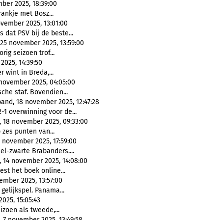
mber 2025, 18:39:00
rankje met Bosz...
ovember 2025, 13:01:00
s dat PSV bij de beste...
25 november 2025, 13:59:00
orig seizoen trof...
2025, 14:39:50
 wint in Breda,...
november 2025, 04:05:00
sche staf. Bovendien...
and, 18 november 2025, 12:47:28
-1 overwinning voor de...
, 18 november 2025, 09:33:00
 zes punten van...
7 november 2025, 17:59:00
el-zwarte Brabanders....
 14 november 2025, 14:08:00
iest het boek online...
ember 2025, 13:57:00
 gelijkspel. Panama...
025, 15:05:43
izoen als tweede,...
 7 november 2025, 13:49:58