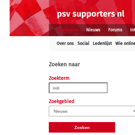
Voorpagina
Nieuws
Forums
In
Over ons
Social
Ledenlijst
Wie onlin
Zoeken naar
Zoekterm
Zoekgebied