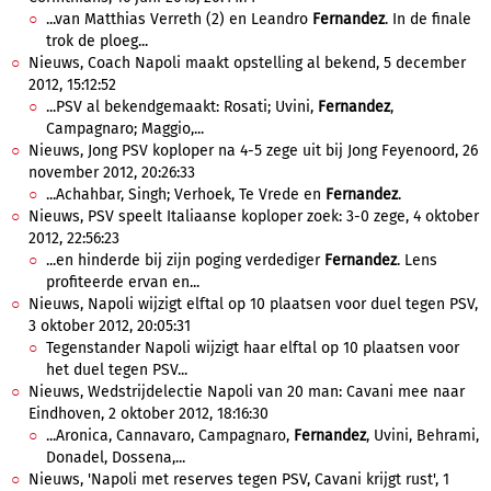
...van Matthias Verreth (2) en Leandro
Fernandez
. In de finale
trok de ploeg...
Nieuws, Coach Napoli maakt opstelling al bekend, 5 december
2012, 15:12:52
...PSV al bekendgemaakt: Rosati; Uvini,
Fernandez
,
Campagnaro; Maggio,...
Nieuws, Jong PSV koploper na 4-5 zege uit bij Jong Feyenoord, 26
november 2012, 20:26:33
...Achahbar, Singh; Verhoek, Te Vrede en
Fernandez
.
Nieuws, PSV speelt Italiaanse koploper zoek: 3-0 zege, 4 oktober
2012, 22:56:23
...en hinderde bij zijn poging verdediger
Fernandez
. Lens
profiteerde ervan en...
Nieuws, Napoli wijzigt elftal op 10 plaatsen voor duel tegen PSV,
3 oktober 2012, 20:05:31
Tegenstander Napoli wijzigt haar elftal op 10 plaatsen voor
het duel tegen PSV...
Nieuws, Wedstrijdelectie Napoli van 20 man: Cavani mee naar
Eindhoven, 2 oktober 2012, 18:16:30
...Aronica, Cannavaro, Campagnaro,
Fernandez
, Uvini, Behrami,
Donadel, Dossena,...
Nieuws, 'Napoli met reserves tegen PSV, Cavani krijgt rust', 1