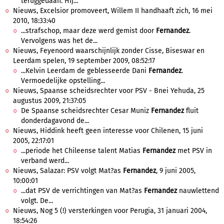
teruggedaan. Hij...
Nieuws, Excelsior promoveert, Willem II handhaaft zich, 16 mei
2010, 18:33:40
...strafschop, maar deze werd gemist door
Fernandez
.
Vervolgens was het de...
Nieuws, Feyenoord waarschijnlijk zonder Cisse, Biseswar en
Leerdam spelen, 19 september 2009, 08:52:17
...Kelvin Leerdam de geblesseerde Dani
Fernandez
.
Vermoedelijke opstelling...
Nieuws, Spaanse scheidsrechter voor PSV - Bnei Yehuda, 25
augustus 2009, 21:37:05
De Spaanse scheidsrechter Cesar Muniz
Fernandez
fluit
donderdagavond de...
Nieuws, Hiddink heeft geen interesse voor Chilenen, 15 juni
2005, 22:17:01
...periode het Chileense talent Matias
Fernandez
met PSV in
verband werd...
Nieuws, Salazar: PSV volgt Mat?as
Fernandez
, 9 juni 2005,
10:00:01
...dat PSV de verrichtingen van Mat?as
Fernandez
nauwlettend
volgt. De...
Nieuws, Nog 5 (!) versterkingen voor Perugia, 31 januari 2004,
18:54:26