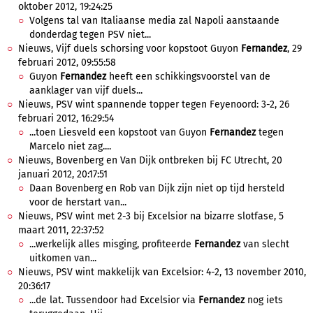
oktober 2012, 19:24:25
Volgens tal van Italiaanse media zal Napoli aanstaande
donderdag tegen PSV niet...
Nieuws, Vijf duels schorsing voor kopstoot Guyon
Fernandez
, 29
februari 2012, 09:55:58
Guyon
Fernandez
heeft een schikkingsvoorstel van de
aanklager van vijf duels...
Nieuws, PSV wint spannende topper tegen Feyenoord: 3-2, 26
februari 2012, 16:29:54
...toen Liesveld een kopstoot van Guyon
Fernandez
tegen
Marcelo niet zag....
Nieuws, Bovenberg en Van Dijk ontbreken bij FC Utrecht, 20
januari 2012, 20:17:51
Daan Bovenberg en Rob van Dijk zijn niet op tijd hersteld
voor de herstart van...
Nieuws, PSV wint met 2-3 bij Excelsior na bizarre slotfase, 5
maart 2011, 22:37:52
...werkelijk alles misging, profiteerde
Fernandez
van slecht
uitkomen van...
Nieuws, PSV wint makkelijk van Excelsior: 4-2, 13 november 2010,
20:36:17
...de lat. Tussendoor had Excelsior via
Fernandez
nog iets