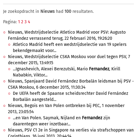
Je zoekopdracht in
Nieuws
had
100
resultaten.
Pagina:
1
2
3
4
Nieuws, Wedstrijdselectie Atletico Madrid voor PSV: Augusto
Fernández verrassend terug, 22 februari 2016, 19:26:20
Atletico Madrid heeft een wedstrijdselectie van 19 spelers
bekendgemaakt voor...
Nieuws, Wedstrijdselectie CSKA Moskou voor duel tegen PSV, 7
december 2015, 13:49:15
...Ignashevich, Alexei Berezutski, Mario
Fernandez
, Kirill
Nababkin, Viktor...
Nieuws, Spanjaard David Fernández Borbalán leidsman bij PSV -
CSKA Moskou, 6 december 2015, 11:30:34
De UEFA heeft de Spaanse scheidsrechter David Fernández
Borbalán aangesteld...
Nieuws, Begois en Van Polen ontbreken bij PEC, 1 november
2013, 23:05:54
...en Van Polen. Saymak, Nijland en
Fernandez
zijn
daarentegen weer inzetbaar...
Nieuws, PSV C1 2e in Singapore na verlies via strafschoppen van
Corinthians, 16 juni 2013, 20:44:14