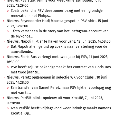
Nieuws, PSV start veiling voor kleedkamerattributen, 16 juni
2025, 12:29:00
Zoals bekend is PSV deze zomer bezig met een grondige
renovatie in het Philips...
Nieuws, Feyenoorder Hadj Moussa gespot in PSV-shirt, 15 juni
2025, 14:18:00
...foto verscheen in de story van het Ins
tag
ram-account van
de Mykonos...
Nieuws, Napoli lijkt af te haken voor Lang, 12 juni 2025, 14:58:00
Dat Napoli al enige tijd op zoek is naar versterking voor de
aanvallende...
Nieuws, Floris Bos verlengt met twee jaar bij PSV, 11 juni 2025,
16:30:00
PSV heeft zojuist bekendgemaakt het contract van Floris Bos
met twee jaar te...
Nieuws, Peretz opgenomen in selectie WK voor Clubs , 10 juni
2025, 14:28:00
Een transfer van Daniel Peretz naar PSV lijkt er voorlopig nog
niet van te...
Nieuws, Perišić blinkt opnieuw uit voor Kroatië, 7 juni 2025,
09:58:00
Ivan Perišić heeft vrijdagavond weer indruk gemaakt namens
Kroatië. Op...