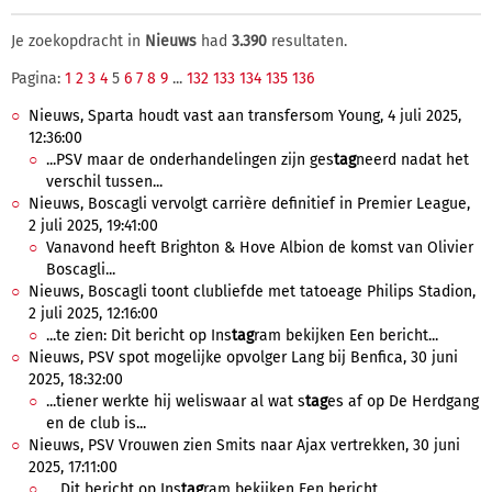
Je zoekopdracht in
Nieuws
had
3.390
resultaten.
Pagina:
1
2
3
4
5
6
7
8
9
...
132
133
134
135
136
Nieuws, Sparta houdt vast aan transfersom Young, 4 juli 2025,
12:36:00
...PSV maar de onderhandelingen zijn ges
tag
neerd nadat het
verschil tussen...
Nieuws, Boscagli vervolgt carrière definitief in Premier League,
2 juli 2025, 19:41:00
Vanavond heeft Brighton & Hove Albion de komst van Olivier
Boscagli...
Nieuws, Boscagli toont clubliefde met tatoeage Philips Stadion,
2 juli 2025, 12:16:00
...te zien: Dit bericht op Ins
tag
ram bekijken Een bericht...
Nieuws, PSV spot mogelijke opvolger Lang bij Benfica, 30 juni
2025, 18:32:00
...tiener werkte hij weliswaar al wat s
tag
es af op De Herdgang
en de club is...
Nieuws, PSV Vrouwen zien Smits naar Ajax vertrekken, 30 juni
2025, 17:11:00
... Dit bericht op Ins
tag
ram bekijken Een bericht...