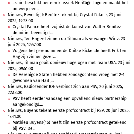
...shirt beschikt oer een klassiek Heri
tag
e-logo en maakt het
ontwerp een...
Nieuws, Bevestigd: Benítez tekent bij Crystal Palace, 23 juni
2025, 19:23:00
Crystal Palace heeft zojuist de komst van Walter Benítez
definitief bevestigd....
Nieuws, Ten Hag zet zinnen op Tillman als vervanger Wirtz, 23
juni 2025, 12:47:00
Volgens het gerenommeerde Duitse Kicker.de heeft Erik ten
Hag zijn zinnen gezet...
Nieuws, Tillman gooit opnieuw hoge ogen met Team USA, 23 juni
2025, 09:51:00
De Verenigde Staten hebben zondagochtend vroeg met 2-1
gewonnen van Haïti,...
Nieuws, Radiozender JOE verbindt zich aan PSV, 20 juni 2025,
22:18:00
PSV heeft eerder vandaag een opvallend nieuw partnership
aangekondigd....
Nieuws, Buyens tekent eerste profcontract bij PSV, 20 juni 2025,
17:41:00
Mathieu Buyens(16) heeft zijn eerste profcontract getekend
bij PSV. De...