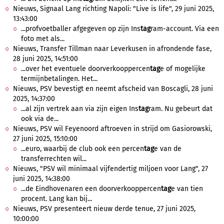
Nieuws, Signaal Lang richting Napoli: "Live is life", 29 juni 2025,
13:43:00
...profvoetballer afgegeven op zijn Ins
tag
ram-account. Via een
foto met als...
Nieuws, Transfer Tillman naar Leverkusen in afrondende fase,
28 juni 2025, 14:51:00
...over het eventuele doorverkooppercen
tag
e of mogelijke
termijnbetalingen. Het...
Nieuws, PSV bevestigt en neemt afscheid van Boscagli, 28 juni
2025, 14:37:00
...al zijn vertrek aan via zijn eigen Ins
tag
ram. Nu gebeurt dat
ook via de...
Nieuws, PSV wil Feyenoord aftroeven in strijd om Gasiorowski,
27 juni 2025, 15:10:00
...euro, waarbij de club ook een percen
tag
e van de
transferrechten wil...
Nieuws, "PSV wil minimaal vijfendertig miljoen voor Lang", 27
juni 2025, 14:38:00
...de Eindhovenaren een doorverkooppercen
tag
e van tien
procent. Lang kan bij...
Nieuws, PSV presenteert nieuw derde tenue, 27 juni 2025,
10:00:00