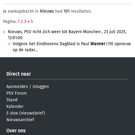
Je zoekopdracht in
Nieuws
had
101
resultaten.
Pagina:
1
2
3
4
5
Nieuws, PSV richt zich weer tot Bayern München , 23 juli 2025,
12:01:00
Volgens het Eindhovens Dagblad is Paul
Wanner
(19) opnieuw
op de radar...
Direct naar
Aanmelden
/
inloggen
PSV Forum
Stand
Kalender
E-zine (nieuwsbrief)
Nieuwsarchief
Over ons