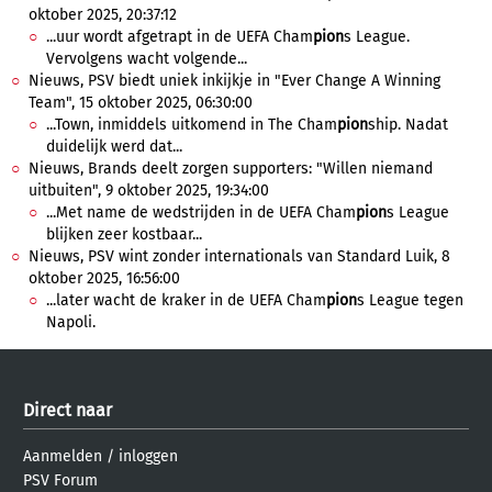
oktober 2025, 20:37:12
...uur wordt afgetrapt in de UEFA Cham
pion
s League.
Vervolgens wacht volgende...
Nieuws, PSV biedt uniek inkijkje in "Ever Change A Winning
Team", 15 oktober 2025, 06:30:00
...Town, inmiddels uitkomend in The Cham
pion
ship. Nadat
duidelijk werd dat...
Nieuws, Brands deelt zorgen supporters: "Willen niemand
uitbuiten", 9 oktober 2025, 19:34:00
...Met name de wedstrijden in de UEFA Cham
pion
s League
blijken zeer kostbaar...
Nieuws, PSV wint zonder internationals van Standard Luik, 8
oktober 2025, 16:56:00
...later wacht de kraker in de UEFA Cham
pion
s League tegen
Napoli.
Direct naar
Aanmelden
/
inloggen
PSV Forum