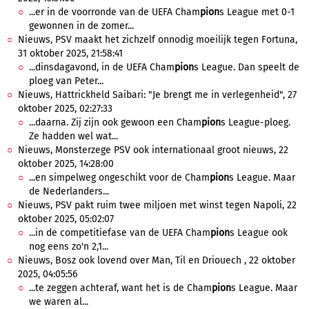
...er in de voorronde van de UEFA Cham
pion
s League met 0-1
gewonnen in de zomer...
Nieuws, PSV maakt het zichzelf onnodig moeilijk tegen Fortuna,
31 oktober 2025, 21:58:41
...dinsdagavond, in de UEFA Cham
pion
s League. Dan speelt de
ploeg van Peter...
Nieuws, Hattrickheld Saibari: "Je brengt me in verlegenheid", 27
oktober 2025, 02:27:33
...daarna. Zij zijn ook gewoon een Cham
pion
s League-ploeg.
Ze hadden wel wat...
Nieuws, Monsterzege PSV ook internationaal groot nieuws, 22
oktober 2025, 14:28:00
...en simpelweg ongeschikt voor de Cham
pion
s League. Maar
de Nederlanders...
Nieuws, PSV pakt ruim twee miljoen met winst tegen Napoli, 22
oktober 2025, 05:02:07
...in de competitiefase van de UEFA Cham
pion
s League ook
nog eens zo'n 2,1...
Nieuws, Bosz ook lovend over Man, Til en Driouech , 22 oktober
2025, 04:05:56
...te zeggen achteraf, want het is de Cham
pion
s League. Maar
we waren al...