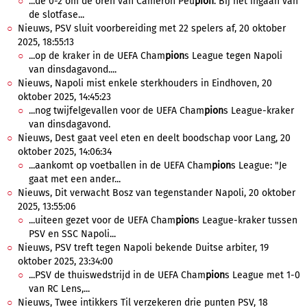
...de 0-2 om de oren van Cameron Peu
pion
. Bij het ingaan van
de slotfase...
Nieuws, PSV sluit voorbereiding met 22 spelers af, 20 oktober
2025, 18:55:13
...op de kraker in de UEFA Cham
pion
s League tegen Napoli
van dinsdagavond....
Nieuws, Napoli mist enkele sterkhouders in Eindhoven, 20
oktober 2025, 14:45:23
...nog twijfelgevallen voor de UEFA Cham
pion
s League-kraker
van dinsdagavond.
Nieuws, Dest gaat veel eten en deelt boodschap voor Lang, 20
oktober 2025, 14:06:34
...aankomt op voetballen in de UEFA Cham
pion
s League: "Je
gaat met een ander...
Nieuws, Dit verwacht Bosz van tegenstander Napoli, 20 oktober
2025, 13:55:06
...uiteen gezet voor de UEFA Cham
pion
s League-kraker tussen
PSV en SSC Napoli...
Nieuws, PSV treft tegen Napoli bekende Duitse arbiter, 19
oktober 2025, 23:34:00
...PSV de thuiswedstrijd in de UEFA Cham
pion
s League met 1-0
van RC Lens,...
Nieuws, Twee intikkers Til verzekeren drie punten PSV, 18