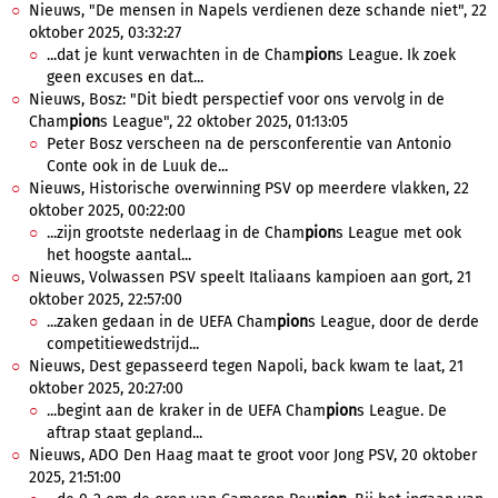
Nieuws, "De mensen in Napels verdienen deze schande niet", 22
oktober 2025, 03:32:27
...dat je kunt verwachten in de Cham
pion
s League. Ik zoek
geen excuses en dat...
Nieuws, Bosz: "Dit biedt perspectief voor ons vervolg in de
Cham
pion
s League", 22 oktober 2025, 01:13:05
Peter Bosz verscheen na de persconferentie van Antonio
Conte ook in de Luuk de...
Nieuws, Historische overwinning PSV op meerdere vlakken, 22
oktober 2025, 00:22:00
...zijn grootste nederlaag in de Cham
pion
s League met ook
het hoogste aantal...
Nieuws, Volwassen PSV speelt Italiaans kampioen aan gort, 21
oktober 2025, 22:57:00
...zaken gedaan in de UEFA Cham
pion
s League, door de derde
competitiewedstrijd...
Nieuws, Dest gepasseerd tegen Napoli, back kwam te laat, 21
oktober 2025, 20:27:00
...begint aan de kraker in de UEFA Cham
pion
s League. De
aftrap staat gepland...
Nieuws, ADO Den Haag maat te groot voor Jong PSV, 20 oktober
2025, 21:51:00