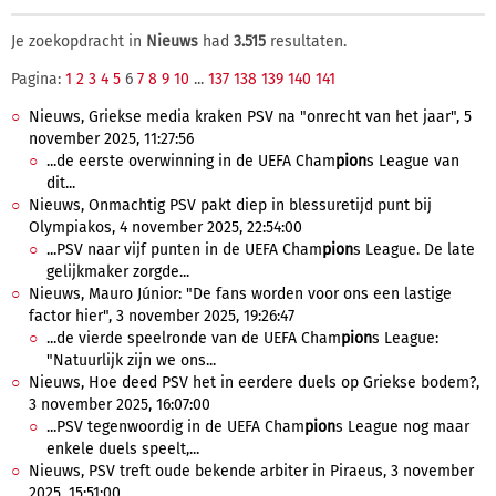
Je zoekopdracht in
Nieuws
had
3.515
resultaten.
Pagina:
1
2
3
4
5
6
7
8
9
10
...
137
138
139
140
141
Nieuws, Griekse media kraken PSV na "onrecht van het jaar", 5
november 2025, 11:27:56
...de eerste overwinning in de UEFA Cham
pion
s League van
dit...
Nieuws, Onmachtig PSV pakt diep in blessuretijd punt bij
Olympiakos, 4 november 2025, 22:54:00
...PSV naar vijf punten in de UEFA Cham
pion
s League. De late
gelijkmaker zorgde...
Nieuws, Mauro Júnior: "De fans worden voor ons een lastige
factor hier", 3 november 2025, 19:26:47
...de vierde speelronde van de UEFA Cham
pion
s League:
"Natuurlijk zijn we ons...
Nieuws, Hoe deed PSV het in eerdere duels op Griekse bodem?,
3 november 2025, 16:07:00
...PSV tegenwoordig in de UEFA Cham
pion
s League nog maar
enkele duels speelt,...
Nieuws, PSV treft oude bekende arbiter in Piraeus, 3 november
2025, 15:51:00