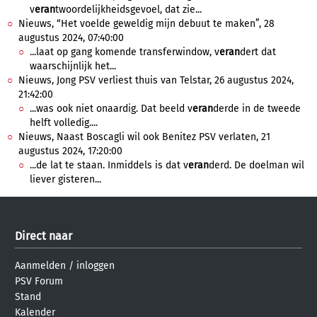
v
eran
twoordelijkheidsgevoel, dat zie...
Nieuws, “Het voelde geweldig mijn debuut te maken”, 28
augustus 2024, 07:40:00
...laat op gang komende transferwindow, v
eran
dert dat
waarschijnlijk het...
Nieuws, Jong PSV verliest thuis van Telstar, 26 augustus 2024,
21:42:00
...was ook niet onaardig. Dat beeld v
eran
derde in de tweede
helft volledig....
Nieuws, Naast Boscagli wil ook Benitez PSV verlaten, 21
augustus 2024, 17:20:00
...de lat te staan. Inmiddels is dat v
eran
derd. De doelman wil
liever gisteren...
Direct naar
Aanmelden
/
inloggen
PSV Forum
Stand
Kalender