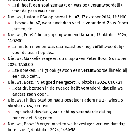
...Hij heeft een goal gemaakt en was ook v
eran
twoordelijk
voor de pass waar hun...
Nieuws, Historie PSV op bezoek bij AZ, 17 oktober 2024, 12:51:00
...bezoek bij AZ, waar sindsdien veel is v
eran
derd. Zo is Pascal
Jansen, de...
Nieuws, Perišić belangrijk bij winnend Kroatië, 13 oktober 2024,
14:02:00
...minuten mee en was daarnaast ook nog v
eran
twoordelijk
voor de assist op de...
Nieuws, Makkelie reageert op uitspraken Peter Bosz, 6 oktober
2024, 17:58:00
...te spreken. Er ligt ook gewoon een v
eran
twoordelijkheid bij
een club zelf....
Nieuws, Bosz: "Niet goed neergezet", 6 oktober 2024, 01:07:21
...dat druk zetten in de tweede helft v
eran
derd, dat zijn we
anders gaan doen...
Nieuws, Philips Stadion haalt opgelucht adem na 2-1 winst, 5
oktober 2024, 22:00:00
...zijn schot dusdanig van richting v
eran
derde dat hij
binnenviel. Nog geen...
Nieuws, Bosz: "Morgen moeten we bevestigen wat we dinsdag
lieten zien", 4 oktober 2024, 14:30:58