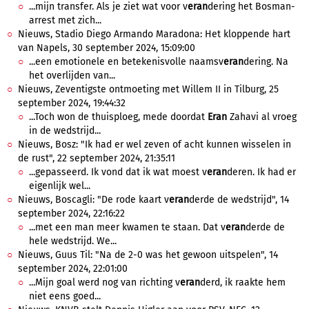
...mijn transfer. Als je ziet wat voor v
eran
dering het Bosman-
arrest met zich...
Nieuws, Stadio Diego Armando Maradona: Het kloppende hart
van Napels, 30 september 2024, 15:09:00
...een emotionele en betekenisvolle naamsv
eran
dering. Na
het overlijden van...
Nieuws, Zeventigste ontmoeting met Willem II in Tilburg, 25
september 2024, 19:44:32
...Toch won de thuisploeg, mede doordat
Eran
Zahavi al vroeg
in de wedstrijd...
Nieuws, Bosz: "Ik had er wel zeven of acht kunnen wisselen in
de rust", 22 september 2024, 21:35:11
...gepasseerd. Ik vond dat ik wat moest v
eran
deren. Ik had er
eigenlijk wel...
Nieuws, Boscagli: "De rode kaart v
eran
derde de wedstrijd", 14
september 2024, 22:16:22
...met een man meer kwamen te staan. Dat v
eran
derde de
hele wedstrijd. We...
Nieuws, Guus Til: "Na de 2-0 was het gewoon uitspelen", 14
september 2024, 22:01:00
...Mijn goal werd nog van richting v
eran
derd, ik raakte hem
niet eens goed...