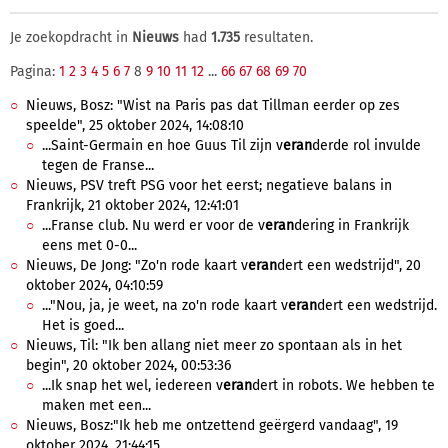
Je zoekopdracht in
Nieuws
had
1.735
resultaten.
Pagina:
1
2
3
4
5
6
7
8
9
10
11
12
...
66
67
68
69
70
Nieuws, Bosz: "Wist na Paris pas dat Tillman eerder op zes
speelde", 25 oktober 2024, 14:08:10
...Saint-Germain en hoe Guus Til zijn v
eran
derde rol invulde
tegen de Franse...
Nieuws, PSV treft PSG voor het eerst; negatieve balans in
Frankrijk, 21 oktober 2024, 12:41:01
...Franse club. Nu werd er voor de v
eran
dering in Frankrijk
eens met 0-0...
Nieuws, De Jong: "Zo'n rode kaart v
eran
dert een wedstrijd", 20
oktober 2024, 04:10:59
..."Nou, ja, je weet, na zo'n rode kaart v
eran
dert een wedstrijd.
Het is goed...
Nieuws, Til: "Ik ben allang niet meer zo spontaan als in het
begin", 20 oktober 2024, 00:53:36
...Ik snap het wel, iedereen v
eran
dert in robots. We hebben te
maken met een...
Nieuws, Bosz:"Ik heb me ontzettend geërgerd vandaag", 19
oktober 2024, 21:44:15