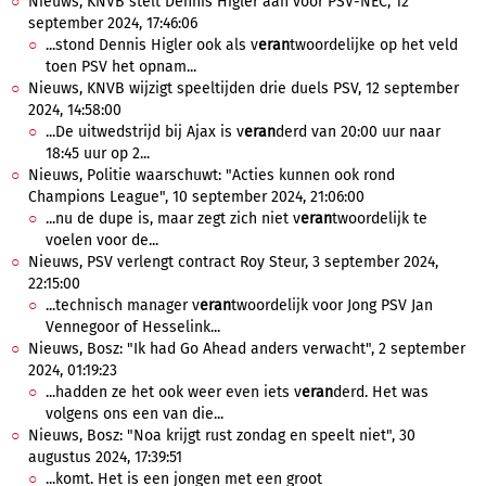
Nieuws, KNVB stelt Dennis Higler aan voor PSV-NEC, 12
september 2024, 17:46:06
...stond Dennis Higler ook als v
eran
twoordelijke op het veld
toen PSV het opnam...
Nieuws, KNVB wijzigt speeltijden drie duels PSV, 12 september
2024, 14:58:00
...De uitwedstrijd bij Ajax is v
eran
derd van 20:00 uur naar
18:45 uur op 2...
Nieuws, Politie waarschuwt: "Acties kunnen ook rond
Champions League", 10 september 2024, 21:06:00
...nu de dupe is, maar zegt zich niet v
eran
twoordelijk te
voelen voor de...
Nieuws, PSV verlengt contract Roy Steur, 3 september 2024,
22:15:00
...technisch manager v
eran
twoordelijk voor Jong PSV Jan
Vennegoor of Hesselink...
Nieuws, Bosz: "Ik had Go Ahead anders verwacht", 2 september
2024, 01:19:23
...hadden ze het ook weer even iets v
eran
derd. Het was
volgens ons een van die...
Nieuws, Bosz: "Noa krijgt rust zondag en speelt niet", 30
augustus 2024, 17:39:51
...komt. Het is een jongen met een groot