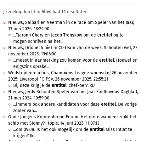
Je zoekopdracht in
Alles
had
14
resultaten.
Nieuws, Saibari en Veerman in de race om Speler van het Jaar,
13 mei 2026, 18:24:00
...Tjaronn Chery en Jacob Trenskow om de
eretitel
bij te
mogen schrijven na het...
Nieuws, Driouech niet in CL-team van de week, Schouten wel, 27
november 2025, 19:06:00
...meest in aanmerking zou komen voor de
eretitel
. Hoewel er
enigszins sprake...
Wedstrijdenreacties, Champions League woensdag 26 november
2025: Liverpool FC-PSV, 26 november 2025, 22:55:21
Bij deze krijg je de
eretitel
'chef-oen'. xD
Nieuws, Jerdy Schouten Speler van het Jaar Eindhovens Dagblad,
21 mei 2024, 10:59:00
...immers ook andere kandidaten voor deze
eretitel
. De vorige
zomer van...
Oude Jongens Krentenbrood Forum, Het grote wanneer zinkt het
schip met Sjonny?- topic, 14 juni 2023, 11:07:13
...om 09:08: Is het ook mogelijk om de
eretitel
Miss Intlat te
krijgen? Ik...