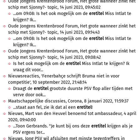
Oude Jongens Krentenbrood Forum, Het grote wanneer zinkt het
schip met Sjonny?- topic, 14 juni 2023, 09:45:02
...om 09:08: Is het ook mogelijk om de
eretitel
Miss Intlat te
krijgen? Ik...
Oude Jongens Krentenbrood Forum, Het grote wanneer zinkt het
schip met Sjonny?- topic, 14 juni 2023, 09:14:43
...om 09:08: Is het ook mogelijk om de
eretitel
Miss Intlat te
krijgen? Ik...
Oude Jongens Krentenbrood Forum, Het grote wanneer zinkt het
schip met Sjonny?- topic, 14 juni 2023, 09:08:42
Is het ook mogelijk om de
eretitel
Miss Intlat te krijgen? Ik
vraag dit voor...
Nieuwsreacties, 'Fenerbahçe schrijft Bruma niet in voor
competitie', 10 september 2022, 21:48:14
Draagt de
eretitel
grootste duurste PSV flop aller tijden met
verve door ook...
Maatschappelijke discussies, Corona, 8 januari 2022, 11:59:37
...staat aan fel, zie ik dat al een
eretitel
!
Nieuws, Mart van den Heuvel benoemd tot ambassadeur, 4 april
2020, 09:40:00
...Toon Gerbrands. "Je kunt bij ons deze
eretitel
krijgen als je
PSV ergens ter...
Nieuws, Jong PSV wil afsluiten met minste tegentreffers in