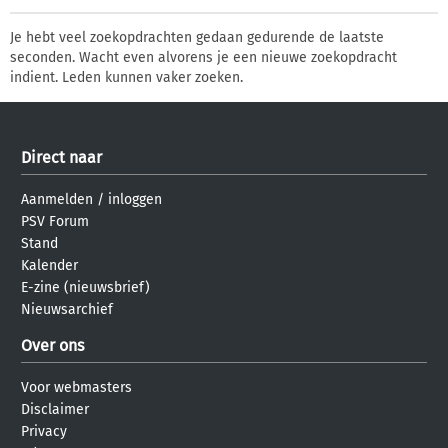
Je hebt veel zoekopdrachten gedaan gedurende de laatste
seconden. Wacht even alvorens je een nieuwe zoekopdracht
indient. Leden kunnen vaker zoeken.
Direct naar
Aanmelden
/
inloggen
PSV Forum
Stand
Kalender
E-zine (nieuwsbrief)
Nieuwsarchief
Over ons
Voor webmasters
Disclaimer
Privacy