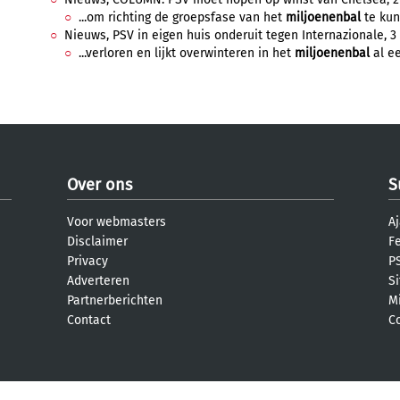
...om richting de groepsfase van het
miljoenenbal
te kun
Nieuws, PSV in eigen huis onderuit tegen Internazionale, 3 
...verloren en lijkt overwinteren in het
miljoenenbal
al ee
Over ons
S
Voor webmasters
Aj
Disclaimer
F
Privacy
PS
Adverteren
S
Partnerberichten
M
Contact
C