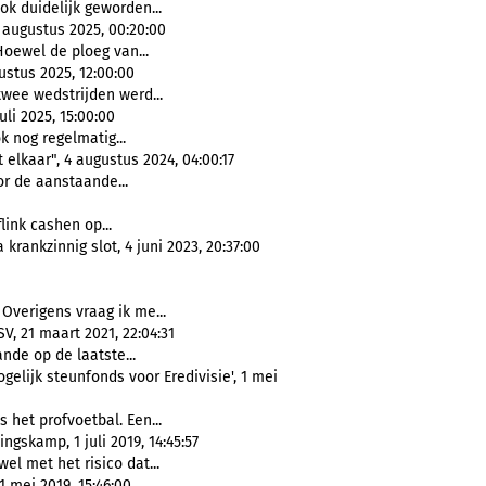
ook duidelijk geworden...
9 augustus 2025, 00:20:00
Hoewel de ploeg van...
stus 2025, 12:00:00
twee wedstrijden werd...
uli 2025, 15:00:00
k nog regelmatig...
elkaar", 4 augustus 2024, 04:00:17
r de aanstaande...
link cashen op...
krankzinnig slot, 4 juni 2023, 20:37:00
. Overigens vraag ik me...
V, 21 maart 2021, 22:04:31
ande op de laatste...
elijk steunfonds voor Eredivisie', 1 mei
s het profvoetbal. Een...
ngskamp, 1 juli 2019, 14:45:57
wel met het risico dat...
 mei 2019, 15:46:00