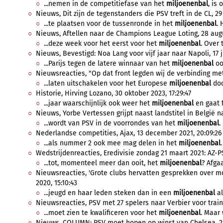
...nemen in de competitiefase van het
miljoenenbal
, is 
Nieuws, Dit zijn de tegenstanders die PSV treft in de CL, 2
...te plaatsen voor de tussenronde in het
miljoenenbal
. 
Nieuws, Aftellen naar de Champions League Loting, 28 augu
...deze week voor het eerst voor het
miljoenenbal
. Over 
Nieuws, Bevestigd: Noa Lang voor vijf jaar naar Napoli, 17 j
...Parijs tegen de latere winnaar van het
miljoenenbal
oo
Nieuwsreacties, "Op dat front legden wij de verbinding met 
...laten uitschakelen voor het Europese
miljoenenbal
doo
Historie, Hirving Lozano, 30 oktober 2023, 17:29:47
...jaar waarschijnlijk ook weer het
miljoenenbal
en gaat f
Nieuws, Yorbe Vertessen grijpt naast landstitel in België na 
...wordt van PSV in de voorrondes van het
miljoenenbal
.
Nederlandse competities, Ajax, 13 december 2021, 20:09:26
...als nummer 2 ook mee mag delen in het
miljoenenbal
Wedstrijdenreacties, Eredivisie zondag 21 maart 2021: AZ-PS
...tot, momenteel meer dan ooit, het
miljoenenbal
? Afga
Nieuwsreacties, 'Grote clubs hervatten gesprekken over mog
2020, 15:10:43
...jeugd en haar leden steken dan in een
miljoenenbal
al
Nieuwsreacties, PSV met 27 spelers naar Verbier voor traini
...moet zien te kwalificeren voor het
miljoenenbal
. Maar 
Nieuws, COLUMN: PSV moet hopen op winst van Chelsea, 21