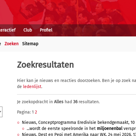
teractief
Club
Profiel
e
Zoeken
Sitemap
Zoekresultaten
Hier kan je nieuws en reacties doorzoeken. Ben je op zoek na
de
ledenlijst
.
Je zoekopdracht in
Alles
had
36
resultaten.
Pagina: 1
2
Nieuws, Conceptprogramma Eredivisie bekendgemaakt, 10 ju
...wordt de eerste speelronde in het
miljoenenbal
verspre
Nieuws, Dest en Pepi met Amerika naar WK, 24 mei 2026, 1