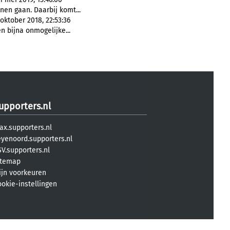
nen gaan. Daarbij komt...
oktober 2018, 22:53:36
n bijna onmogelijke...
upporters.nl
ax.supporters.nl
eyenoord.supporters.nl
V.supporters.nl
itemap
ijn voorkeuren
ookie-instellingen