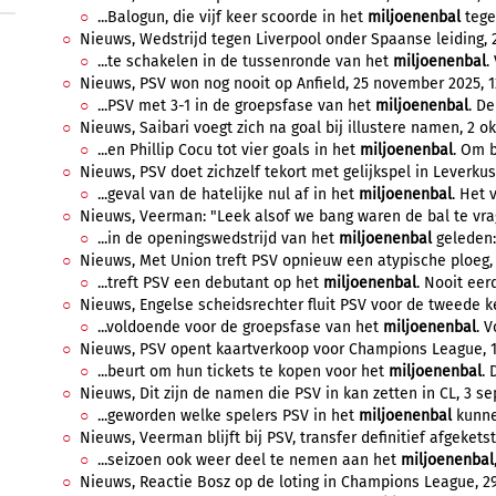
...Balogun, die vijf keer scoorde in het
miljoenenbal
tegen
Nieuws, Wedstrijd tegen Liverpool onder Spaanse leiding, 
...te schakelen in de tussenronde van het
miljoenenbal
.
Nieuws, PSV won nog nooit op Anfield, 25 november 2025, 1
...PSV met 3-1 in de groepsfase van het
miljoenenbal
. De
Nieuws, Saibari voegt zich na goal bij illustere namen, 2 ok
...en Phillip Cocu tot vier goals in het
miljoenenbal
. Om b
Nieuws, PSV doet zichzelf tekort met gelijkspel in Leverkuse
...geval van de hatelijke nul af in het
miljoenenbal
. Het v
Nieuws, Veerman: "Leek alsof we bang waren de bal te vrag
...in de openingswedstrijd van het
miljoenenbal
geleden: 
Nieuws, Met Union treft PSV opnieuw een atypische ploeg, 
...treft PSV een debutant op het
miljoenenbal
. Nooit eer
Nieuws, Engelse scheidsrechter fluit PSV voor de tweede ke
...voldoende voor de groepsfase van het
miljoenenbal
. V
Nieuws, PSV opent kaartverkoop voor Champions League, 1
...beurt om hun tickets te kopen voor het
miljoenenbal
. 
Nieuws, Dit zijn de namen die PSV in kan zetten in CL, 3 s
...geworden welke spelers PSV in het
miljoenenbal
kunne
Nieuws, Veerman blijft bij PSV, transfer definitief afgekets
...seizoen ook weer deel te nemen aan het
miljoenenbal
Nieuws, Reactie Bosz op de loting in Champions League, 29