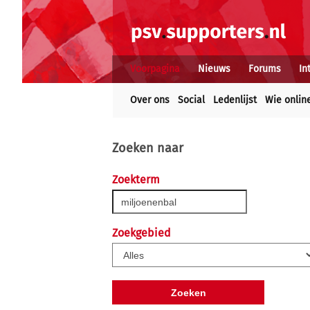
Voorpagina
Nieuws
Forums
In
Over ons
Social
Ledenlijst
Wie onlin
Zoeken naar
Zoekterm
Zoekgebied