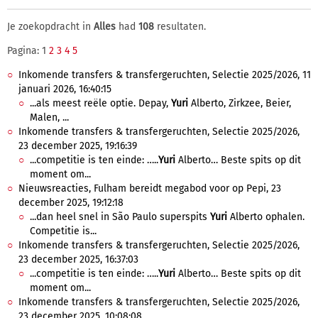
Je zoekopdracht in
Alles
had
108
resultaten.
Pagina: 1
2
3
4
5
Inkomende transfers & transfergeruchten, Selectie 2025/2026, 11
januari 2026, 16:40:15
...als meest reële optie. Depay,
Yuri
Alberto, Zirkzee, Beier,
Malen, ...
Inkomende transfers & transfergeruchten, Selectie 2025/2026,
23 december 2025, 19:16:39
...competitie is ten einde: …..
Yuri
Alberto… Beste spits op dit
moment om...
Nieuwsreacties, Fulham bereidt megabod voor op Pepi, 23
december 2025, 19:12:18
...dan heel snel in São Paulo superspits
Yuri
Alberto ophalen.
Competitie is...
Inkomende transfers & transfergeruchten, Selectie 2025/2026,
23 december 2025, 16:37:03
...competitie is ten einde: …..
Yuri
Alberto… Beste spits op dit
moment om...
Inkomende transfers & transfergeruchten, Selectie 2025/2026,
23 december 2025, 10:08:08