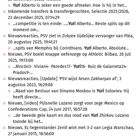
Yuri
Alberto is zeker een goede afmaker. Hoe is hij in het...
Inkomende transfers & transfergeruchten, Selectie 2025/2026,
23 december 2025, 07:14:29
...competitie is ten einde: …..
Yuri
Alberto… Beste spits op dit
moment om...
Nieuwsreacties, PSV ziet in Zirkzee tijdelijke vervanger van Pléa,
20 augustus 2025, 19:41:21
...spits van Memphis bij Corinthians.
Yuri
Alberto. Absolute...
Nieuws, PSV boekt knappe oefenzege op Athletic Bilbao, 26 juli
2025, 19:13:00
...Rincón3- Vivian4- Paredes17-
Yuri
16- Ruiz de Galarreta24-
Prados9-...
Nieuwsreacties, [Update] 'PSV wijst Arsen Zakharyan af', 3
augustus 2023, 16:29:06
...Raad van Bestuur van Dinamo Moskou is
Yuri
Soloviev. Hij
heeft directe...
Nieuws, [video] Pijlsnelle Lozano zorgt voor zege Mexico op
Confederations Cup, 24 juni 2017, 16:57:28
...de tweede gele kaart en dus rood van
Yuri
Zhirkov. Lozano
toonde bij het...
Nieuws, EL-tegenstander Zenit wint met 3-2 van Legia Warschau,
27 januari 2015, 18:56:00