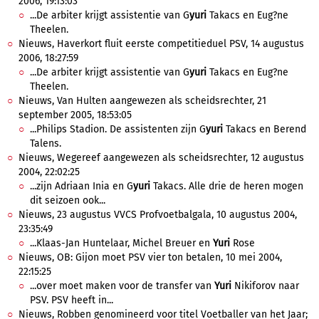
2006, 19:13:03
...De arbiter krijgt assistentie van G
yuri
Takacs en Eug?ne
Theelen.
Nieuws, Haverkort fluit eerste competitieduel PSV, 14 augustus
2006, 18:27:59
...De arbiter krijgt assistentie van G
yuri
Takacs en Eug?ne
Theelen.
Nieuws, Van Hulten aangewezen als scheidsrechter, 21
september 2005, 18:53:05
...Philips Stadion. De assistenten zijn G
yuri
Takacs en Berend
Talens.
Nieuws, Wegereef aangewezen als scheidsrechter, 12 augustus
2004, 22:02:25
...zijn Adriaan Inia en G
yuri
Takacs. Alle drie de heren mogen
dit seizoen ook...
Nieuws, 23 augustus VVCS Profvoetbalgala, 10 augustus 2004,
23:35:49
...Klaas-Jan Huntelaar, Michel Breuer en
Yuri
Rose
Nieuws, OB: Gijon moet PSV vier ton betalen, 10 mei 2004,
22:15:25
...over moet maken voor de transfer van
Yuri
Nikiforov naar
PSV. PSV heeft in...
Nieuws, Robben genomineerd voor titel Voetballer van het Jaar;