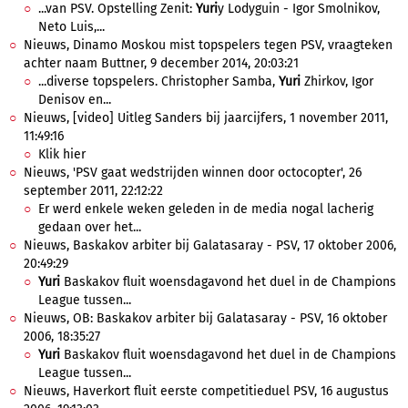
...van PSV. Opstelling Zenit:
Yuri
y Lodyguin - Igor Smolnikov,
Neto Luis,...
Nieuws, Dinamo Moskou mist topspelers tegen PSV, vraagteken
achter naam Buttner, 9 december 2014, 20:03:21
...diverse topspelers. Christopher Samba,
Yuri
Zhirkov, Igor
Denisov en...
Nieuws, [video] Uitleg Sanders bij jaarcijfers, 1 november 2011,
11:49:16
Klik hier
Nieuws, 'PSV gaat wedstrijden winnen door octocopter', 26
september 2011, 22:12:22
Er werd enkele weken geleden in de media nogal lacherig
gedaan over het...
Nieuws, Baskakov arbiter bij Galatasaray - PSV, 17 oktober 2006,
20:49:29
Yuri
Baskakov fluit woensdagavond het duel in de Champions
League tussen...
Nieuws, OB: Baskakov arbiter bij Galatasaray - PSV, 16 oktober
2006, 18:35:27
Yuri
Baskakov fluit woensdagavond het duel in de Champions
League tussen...
Nieuws, Haverkort fluit eerste competitieduel PSV, 16 augustus