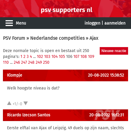
Menu
inloggen
|
aanmelden
PSV Forum
»
Nederlandse competities
» Ajax
Deze normale topic is open en bestaat uit 250
pagina's:
1
2
3
4
...
102
103
104
105
106
107
108
109
110
...
246
247
248
249
250
Klompje
20-08-2022 15:38:52
Welk hoogste niveau is dat?
+1/-0
Ricardo Izecson Santos
20-08-2022 16:12:31
Eerste elftal van Ajax of Leipzig. 49 duels op zijn naam, slechts