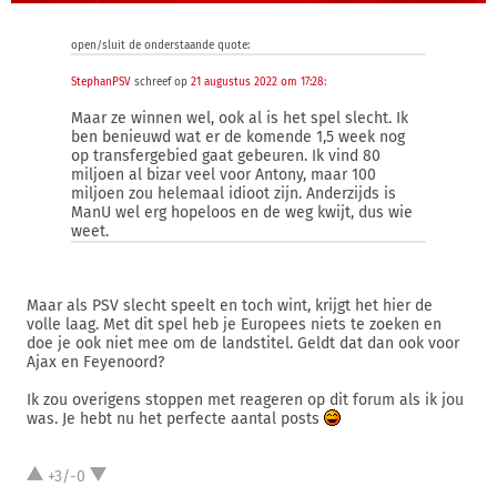
open/sluit de onderstaande quote:
StephanPSV
schreef op
21 augustus 2022 om 17:28
:
Maar ze winnen wel, ook al is het spel slecht. Ik
ben benieuwd wat er de komende 1,5 week nog
op transfergebied gaat gebeuren. Ik vind 80
miljoen al bizar veel voor Antony, maar 100
miljoen zou helemaal idioot zijn. Anderzijds is
ManU wel erg hopeloos en de weg kwijt, dus wie
weet.
Maar als PSV slecht speelt en toch wint, krijgt het hier de
volle laag. Met dit spel heb je Europees niets te zoeken en
doe je ook niet mee om de landstitel. Geldt dat dan ook voor
Ajax en Feyenoord?
Ik zou overigens stoppen met reageren op dit forum als ik jou
was. Je hebt nu het perfecte aantal posts
+3/-0