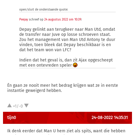
open/sluit de onderstaande quote:
Peejay
schreef op
24 augustus 2022 om 10:39
:
Depay gelinkt aan terugkeer naar Man Utd, omdat
de transfer naar Juve op losse schroeven staat.
Zou het management van Man Utd Antony te duur
vinden, toen bleek dat Depay beschikbaar is en
dat het team won van LFC?
Indien dat het geval is, dan zit Ajax opgescheept
met een ontevreden speler
Én gaan ze nooit meer het bedrag krijgen wat ze in eerste
instantie geweigerd hebben.
+1/-0
tijn0
24-08-2022 14:35:31
Ik denk eerder dat Man U hem ziet als spits, want die hebben