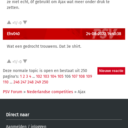
ze niet echt, óf gebruikt om Ajax wat meer onder druk te
zetten.
+1/-0
Ehv040
24-08-2022 14:40:38
Wat een gedrocht trouwens. Dat 3e shirt.
+1/-0
Deze normale topic is open en bestaat uit 250
pagina's:
1
2
3
4
...
102
103
104
105
106
107
108
109
110
...
246
247
248
249
250
PSV Forum
»
Nederlandse competities
» Ajax
Direct naar
Aanmelden
/
inloggen