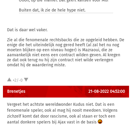
Oooh, op die manier. Dat geeft kansen voor Mo!
Buiten dat, ik zie de hele hype niet.
Dat is daar wel vaker.
Zie al die fenomenale rechtsbacks die ze opgeleid hebben. De
enige die het uiteindelijk nog gered heeft (al zal het nu nog
moeten blijken op een niveau hoger) is Mazraoui, die ze
aanvankelijk niet eens een contract wilden geven. Al kregen
ze dat ook terug nu hij zijn contract niet wilde verlengen
omdat hij de waardering miste.
+2/-0
Brenetjes
21-08-2022 04:52:00
Vergeet het achtste wereldwonder Kudus niet. Dat is een
fenomenale speler, ook al mag hij nooit meedoen. Volgens
zichzelf komt dat door rascisme, ook al staan er toch een
aantal donkere spelers bij Ajax vast in de basis