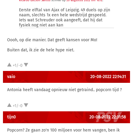
Ricardo Izecson Santos
schreef op
20 augustus 2022 om 16:12
:
Eerste elftal van Ajax of Leipzig. 49 duels op zijn
naam, slechts 1x een hele wedstrijd gespeeld.
Iets wat Schreuder ook aangeeft, dat hij dat
fysiek nog niet aan kan
Oooh, op die manier. Dat geeft kansen voor Mo!
Buiten dat, ik zie de hele hype niet.
+1/-0
vaio
20-08-2022 22:14:31
Antonia heeft vandaag opnieuw niet getraind.. popcorn tijd ?
+1/-0
tijn0
20-08-2022 22:31:58
Popcorn? Ze gaan zo'n 100 miljoen voor hem vangen, ben ik