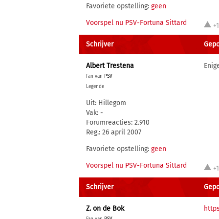
Favoriete opstelling:
geen
Voorspel nu PSV-Fortuna Sittard
+
Schrijver
Gepo
Albert Trestena
Enig
Fan van
PSV
Legende
Uit: Hillegom
Vak: -
Forumreacties: 2.910
Reg.: 26 april 2007
Favoriete opstelling:
geen
Voorspel nu PSV-Fortuna Sittard
+
Schrijver
Gepo
Z. on de Bok
http