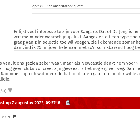
open/sluit de onderstaande quote:
Er lijkt veel interesse te zijn voor Sangaré. Dat of De Jong is h
wat me minder waarschijnlijk lijkt. Aangezien dit een type spele
graag aan zijn selectie toe wil voegen, zie ik komende zomer h
dan vind ik 25 miljoen helemaal niet zo'n schrikbarend hoog be
is vanuit ons gezien zeker waar, maar als Newcastle denkt hem voor 9 
er nog geen clubs concreet zijn geweest is het nog erg ver weg. Dan mo
. Dan moet hij toch wat meer de bal rond laten gaan en minder wilde a
ijdje.
1/-0
st op 7 augustus 2022, 09:37:16
etekend!!