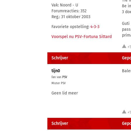
11e 
Vak: Noord - U
8e i
Forumreacties: 352
3 doe
Reg.: 31 oktober 2003
Guti
Favoriete opstelling:
4-3-3
pass
prim
Voorspel nu PSV-Fortuna Sittard
+
Schrijver
Gepo
tijn0
Bale
Fan van
PSV
Mister PSV
Geen lid meer
+
Schrijver
Gepo