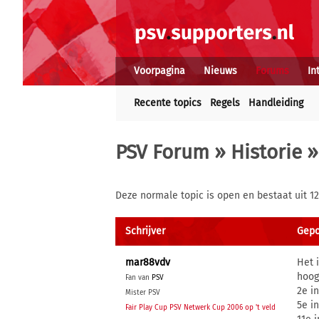
Voorpagina
Nieuws
Forums
In
Recente topics
Regels
Handleiding
PSV Forum
»
Historie
»
Deze normale topic is open en bestaat uit 12
Schrijver
Gepo
mar88vdv
Het 
hoog 
Fan van
PSV
2e i
Mister PSV
5e i
Fair Play Cup PSV Netwerk Cup 2006 op 't veld