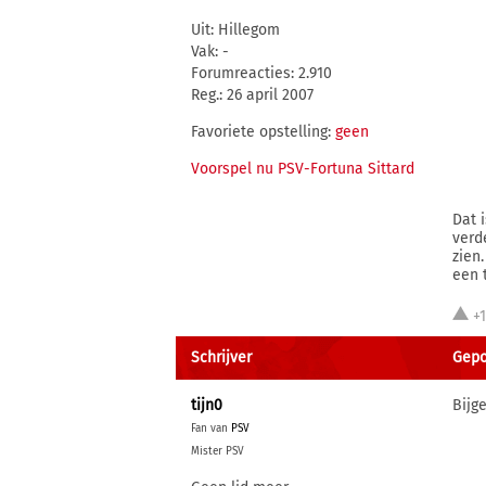
Uit: Hillegom
Vak: -
Forumreacties: 2.910
Reg.: 26 april 2007
Favoriete opstelling:
geen
Voorspel nu PSV-Fortuna Sittard
Dat 
verd
zien
een t
+
Schrijver
Gepo
tijn0
Bijg
Fan van
PSV
Mister PSV