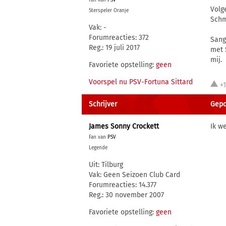
Fan van
PSV
Volg
Sterspeler Oranje
Schmi
Vak: -
Forumreacties: 372
Sang
Reg.: 19 juli 2017
met 
mij.
Favoriete opstelling:
geen
Voorspel nu PSV-Fortuna Sittard
+
Schrijver
Gepo
James Sonny Crockett
Ik w
Fan van
PSV
Legende
Uit: Tilburg
Vak: Geen Seizoen Club Card
Forumreacties: 14.377
Reg.: 30 november 2007
Favoriete opstelling:
geen