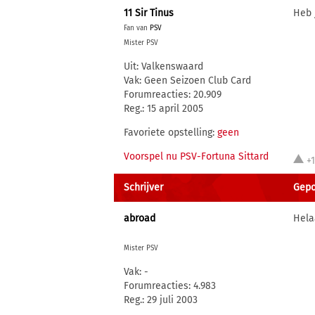
11 Sir Tinus
Heb j
Fan van
PSV
Mister PSV
Uit: Valkenswaard
Vak: Geen Seizoen Club Card
Forumreacties: 20.909
Reg.: 15 april 2005
Favoriete opstelling:
geen
Voorspel nu PSV-Fortuna Sittard
+
Schrijver
Gepo
abroad
Hela
Mister PSV
Vak: -
Forumreacties: 4.983
Reg.: 29 juli 2003