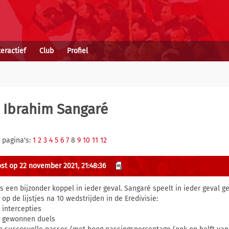
teractief
Club
Profiel
 Ibrahim Sangaré
 pagina's:
1
2
3
4
5
6
7
8
9
10
11
12
st op 22 november 2021, 21:48:36
is een bijzonder koppel in ieder geval. Sangaré speelt in ieder geval ge
op de lijstjes na 10 wedstrijden in de Eredivisie:
n intercepties
n gewonnen duels