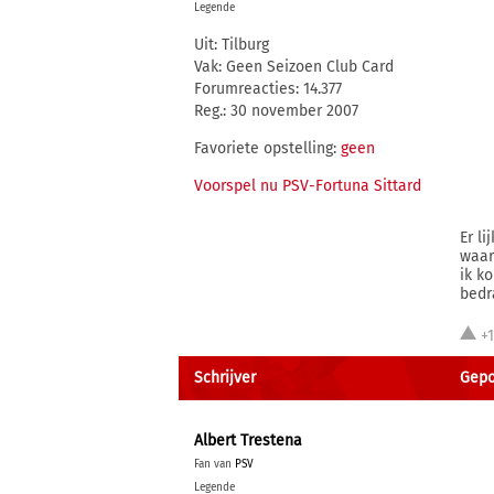
Legende
Uit: Tilburg
Vak: Geen Seizoen Club Card
Forumreacties: 14.377
Reg.: 30 november 2007
Favoriete opstelling:
geen
Voorspel nu PSV-Fortuna Sittard
Er l
waars
ik k
bedr
+
Schrijver
Gepo
Albert Trestena
Fan van
PSV
Legende