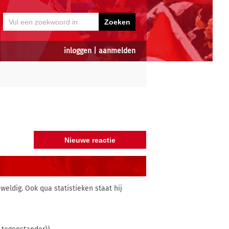
inloggen
|
aanmelden
weldig. Ook qua statistieken staat hij