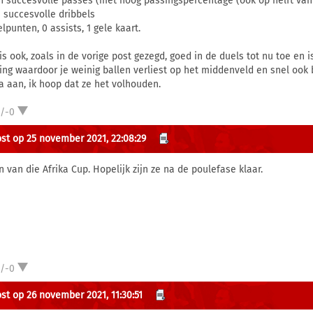
in succesvolle passes (met hoog passingspercentage (ook op helft van
n succesvolle dribbels
lpunten, 0 assists, 1 gele kaart.
 is ook, zoals in de vorige post gezegd, goed in de duels tot nu toe en 
ing waardoor je weinig ballen verliest op het middenveld en snel ook 
a aan, ik hoop dat ze het volhouden.
1/-0
st op 25 november 2021, 22:08:29
n van die Afrika Cup. Hopelijk zijn ze na de poulefase klaar.
1/-0
st op 26 november 2021, 11:30:51