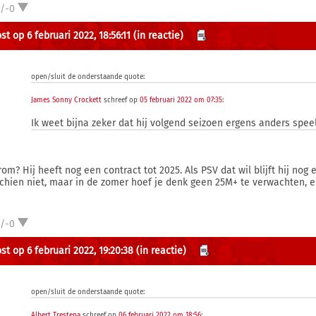
1/-0
t op 6 februari 2022, 18:56:11
(in reactie)
open/sluit de onderstaande quote:
James Sonny Crockett
schreef op
05 februari 2022 om 07:35
:
Ik weet bijna zeker dat hij volgend seizoen ergens anders speel
om? Hij heeft nog een contract tot 2025. Als PSV dat wil blijft hij nog 
chien niet, maar in de zomer hoef je denk geen 25M+ te verwachten, 
1/-0
st op 6 februari 2022, 19:20:38
(in reactie)
open/sluit de onderstaande quote:
Albert Trestena
schreef op
06 februari 2022 om 18:56
: