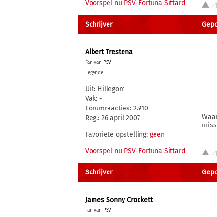
Voorspel nu PSV-Fortuna Sittard
+
Schrijver
Gepos
Albert Trestena
Fan van
PSV
Legende
Uit: Hillegom
Vak: -
Forumreacties: 2.910
Waar
Reg.: 26 april 2007
miss
Favoriete opstelling:
geen
Voorspel nu PSV-Fortuna Sittard
+
Schrijver
Gepo
James Sonny Crockett
Fan van
PSV