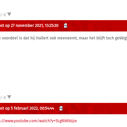
1/-0
st op 27 november 2021, 13:25:30
e voordeel is dat hij Hallert ook meeneemt, maar het blijft toch gekkig
1/-0
st op 5 februari 2022, 00:54:44
s://www.youtube.com/watch?v=5LgRiWbIjzo