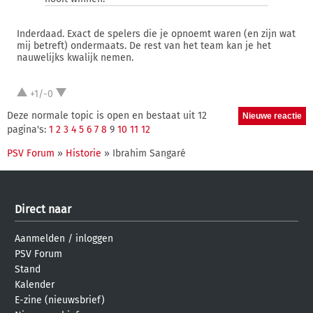
Inderdaad. Exact de spelers die je opnoemt waren (en zijn wat
mij betreft) ondermaats. De rest van het team kan je het
nauwelijks kwalijk nemen.
+1/-0
Deze normale topic is open en bestaat uit 12
pagina's:
1
2
3
4
5
6
7
8
9
10
11
12
PSV Forum
»
Historie
» Ibrahim Sangaré
Direct naar
Aanmelden
/
inloggen
PSV Forum
Stand
Kalender
E-zine (nieuwsbrief)