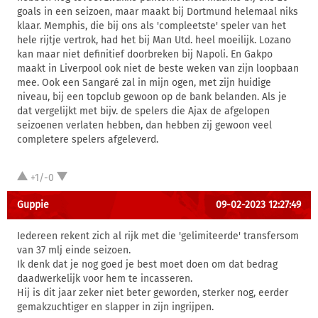
goals in een seizoen, maar maakt bij Dortmund helemaal niks
klaar. Memphis, die bij ons als 'compleetste' speler van het
hele rijtje vertrok, had het bij Man Utd. heel moeilijk. Lozano
kan maar niet definitief doorbreken bij Napoli. En Gakpo
maakt in Liverpool ook niet de beste weken van zijn loopbaan
mee. Ook een Sangaré zal in mijn ogen, met zijn huidige
niveau, bij een topclub gewoon op de bank belanden. Als je
dat vergelijkt met bijv. de spelers die Ajax de afgelopen
seizoenen verlaten hebben, dan hebben zij gewoon veel
completere spelers afgeleverd.
+1/-0
Guppie
09-02-2023 12:27:49
Iedereen rekent zich al rijk met die 'gelimiteerde' transfersom
van 37 mlj einde seizoen.
Ik denk dat je nog goed je best moet doen om dat bedrag
daadwerkelijk voor hem te incasseren.
Hij is dit jaar zeker niet beter geworden, sterker nog, eerder
gemakzuchtiger en slapper in zijn ingrijpen.