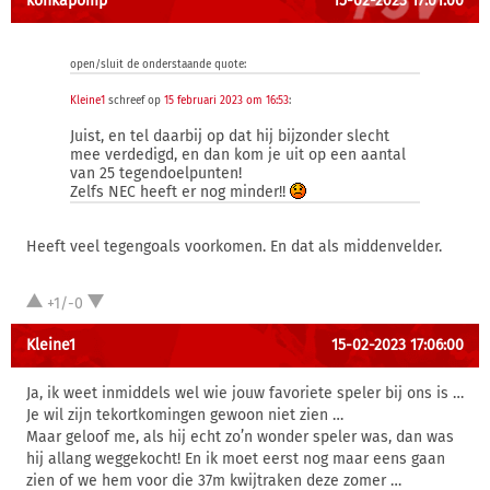
konkapomp
15-02-2023 17:01:00
open/sluit de onderstaande quote:
Kleine1
schreef op
15 februari 2023 om 16:53
:
Juist, en tel daarbij op dat hij bijzonder slecht
mee verdedigd, en dan kom je uit op een aantal
van 25 tegendoelpunten!
Zelfs NEC heeft er nog minder!!
Heeft veel tegengoals voorkomen. En dat als middenvelder.
+1/-0
Kleine1
15-02-2023 17:06:00
Ja, ik weet inmiddels wel wie jouw favoriete speler bij ons is …
Je wil zijn tekortkomingen gewoon niet zien …
Maar geloof me, als hij echt zo’n wonder speler was, dan was
hij allang weggekocht! En ik moet eerst nog maar eens gaan
zien of we hem voor die 37m kwijtraken deze zomer …