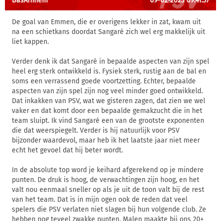
BasArnhem
09-02-2023 09:41:37
De goal van Emmen, die er overigens lekker in zat, kwam uit
na een schietkans doordat Sangaré zich wel erg makkelijk uit
liet kappen.
Verder denk ik dat Sangaré in bepaalde aspecten van zijn spel
heel erg sterk ontwikkeld is. Fysiek sterk, rustig aan de bal en
soms een verrassend goede voortzetting. Echter, bepaalde
aspecten van zijn spel zijn nog veel minder goed ontwikkeld.
Dat inkakken van PSV, wat we gisteren zagen, dat zien we wel
vaker en dat komt door een bepaalde gemakzucht die in het
team sluipt. Ik vind Sangaré een van de grootste exponenten
die dat weerspiegelt. Verder is hij natuurlijk voor PSV
bijzonder waardevol, maar heb ik het laatste jaar niet meer
echt het gevoel dat hij beter wordt.
In de absolute top word je keihard afgerekend op je mindere
punten. De druk is hoog, de verwachtingen zijn hoog, en het
valt nou eenmaal sneller op als je uit de toon valt bij de rest
van het team. Dat is in mijn ogen ook de reden dat veel
spelers die PSV verlaten niet slagen bij hun volgende club. Ze
hebben nog teveel zwakke punten. Malen maakte bij ons 20+