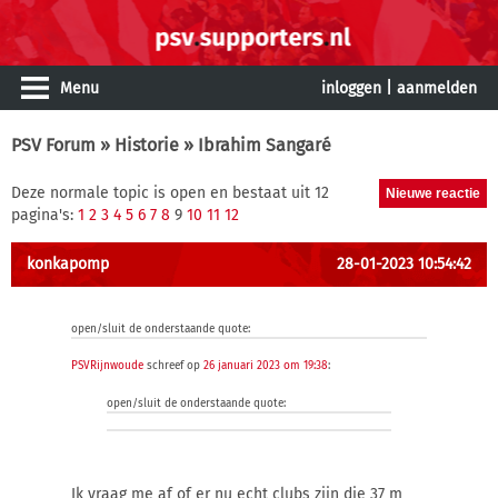
Menu
inloggen
|
aanmelden
PSV Forum
»
Historie
» Ibrahim Sangaré
Deze normale topic is open en bestaat uit 12
pagina's:
1
2
3
4
5
6
7
8
9
10
11
12
konkapomp
28-01-2023 10:54:42
open/sluit de onderstaande quote:
PSVRijnwoude
schreef op
26 januari 2023 om 19:38
:
open/sluit de onderstaande quote:
Ik vraag me af of er nu echt clubs zijn die 37 m