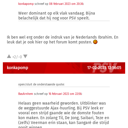
konkapomp
schreef op
08 februari 2023 om 20:36
:
Weer dominant op elk vlak vandaag. Bijna
belachelijk dat hij nog voor PSV speelt.
Ik ben wel erg onder de indruk van je Nederlands Ibrahim. En
leuk dat je ook hier op het forum komt posten.
+2/-0
konkapomp
17-02-2023 12:56:05
open/sluit de onderstaande quote:
BasArnhem
schreef op
16 februari 2023 om 22:56
:
Helaas geen waarheid geworden. Uitblinker was
de weggestuurde Ajax-huurling. Bij PSV leek er
vooral een strijd gaande wie de domste fouten
kon maken. En zolang Til, De Jong, Saibari, Teze en
(zelfs) Veerman erin staan, kan Sangaré die strijd
nooit winnen.