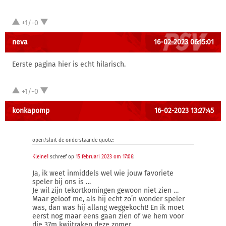
+1/-0
neva
16-02-2023 06:15:01
Eerste pagina hier is echt hilarisch.
+1/-0
konkapomp
16-02-2023 13:27:45
open/sluit de onderstaande quote:
Kleine1
schreef op
15 februari 2023 om 17:06
:
Ja, ik weet inmiddels wel wie jouw favoriete
speler bij ons is …
Je wil zijn tekortkomingen gewoon niet zien …
Maar geloof me, als hij echt zo’n wonder speler
was, dan was hij allang weggekocht! En ik moet
eerst nog maar eens gaan zien of we hem voor
die 37m kwijtraken deze zomer …