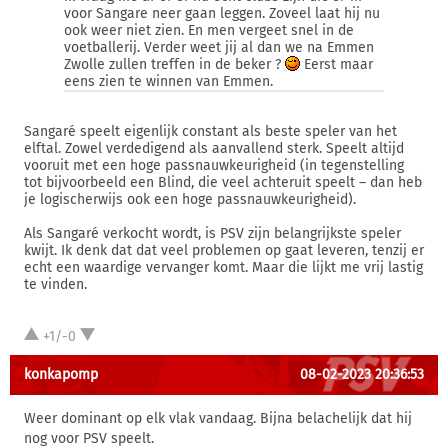
voor Sangare neer gaan leggen. Zoveel laat hij nu
ook weer niet zien. En men vergeet snel in de
voetballerij. Verder weet jij al dan we na Emmen
Zwolle zullen treffen in de beker ?
Eerst maar
eens zien te winnen van Emmen.
Sangaré speelt eigenlijk constant als beste speler van het
elftal. Zowel verdedigend als aanvallend sterk. Speelt altijd
vooruit met een hoge passnauwkeurigheid (in tegenstelling
tot bijvoorbeeld een Blind, die veel achteruit speelt – dan heb
je logischerwijs ook een hoge passnauwkeurigheid).
Als Sangaré verkocht wordt, is PSV zijn belangrijkste speler
kwijt. Ik denk dat dat veel problemen op gaat leveren, tenzij er
echt een waardige vervanger komt. Maar die lijkt me vrij lastig
te vinden.
+1/-0
konkapomp
08-02-2023 20:36:53
Weer dominant op elk vlak vandaag. Bijna belachelijk dat hij
nog voor PSV speelt.