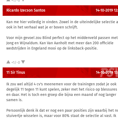
+1/-0
Ricardo Izecson Santos
14-10-2019 12
Kan me hier volledig in vinden. Zowel in de uiteindelijke selectie a
ook in het verhaal wat je er boven schrijft.
Voor mijn gevoel zou Blind perfect op het middenveld passen met
Jong en Wijnaldum. Kan Van Aanholt met meer dan 200 officiële
wedstrijden in Engeland mooi op de linksback-positie.
+1/-0
11 Sir Tinus
14-10-2019 13
Ik zou wel altijd 4 cv's meenemen voor de trainingen zodat je ook
degelijk 11 tegen 11 kunt spelen, zeker met het risico op blessures
en daar. Het is toch een groep die bijna een maand of nog langer
samen is.
Persoonlijk denk ik dat er nog een paar posities zijn waarbij het n
stuivertje wisselen is, maar voor 80% staat de selectie al vast. Ik