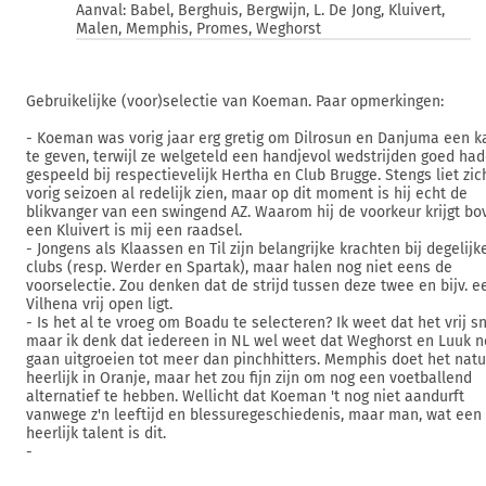
Aanval: Babel, Berghuis, Bergwijn, L. De Jong, Kluivert,
Malen, Memphis, Promes, Weghorst
Gebruikelijke (voor)selectie van Koeman. Paar opmerkingen:
- Koeman was vorig jaar erg gretig om Dilrosun en Danjuma een k
te geven, terwijl ze welgeteld een handjevol wedstrijden goed ha
gespeeld bij respectievelijk Hertha en Club Brugge. Stengs liet zic
vorig seizoen al redelijk zien, maar op dit moment is hij echt de
blikvanger van een swingend AZ. Waarom hij de voorkeur krijgt bo
een Kluivert is mij een raadsel.
- Jongens als Klaassen en Til zijn belangrijke krachten bij degelijk
clubs (resp. Werder en Spartak), maar halen nog niet eens de
voorselectie. Zou denken dat de strijd tussen deze twee en bijv. e
Vilhena vrij open ligt.
- Is het al te vroeg om Boadu te selecteren? Ik weet dat het vrij sn
maar ik denk dat iedereen in NL wel weet dat Weghorst en Luuk n
gaan uitgroeien tot meer dan pinchhitters. Memphis doet het natuu
heerlijk in Oranje, maar het zou fijn zijn om nog een voetballend
alternatief te hebben. Wellicht dat Koeman 't nog niet aandurft
vanwege z'n leeftijd en blessuregeschiedenis, maar man, wat een
heerlijk talent is dit.
-