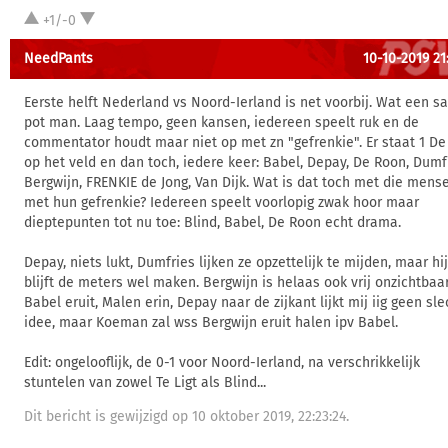
+1/-0
NeedPants
10-10-2019 21
Eerste helft Nederland vs Noord-Ierland is net voorbij. Wat een s
pot man. Laag tempo, geen kansen, iedereen speelt ruk en de
commentator houdt maar niet op met zn "gefrenkie". Er staat 1 De
op het veld en dan toch, iedere keer: Babel, Depay, De Roon, Dumf
Bergwijn, FRENKIE de Jong, Van Dijk. Wat is dat toch met die mens
met hun gefrenkie? Iedereen speelt voorlopig zwak hoor maar
dieptepunten tot nu toe: Blind, Babel, De Roon echt drama.
Depay, niets lukt, Dumfries lijken ze opzettelijk te mijden, maar hij
blijft de meters wel maken. Bergwijn is helaas ook vrij onzichtbaar
Babel eruit, Malen erin, Depay naar de zijkant lijkt mij iig geen sle
idee, maar Koeman zal wss Bergwijn eruit halen ipv Babel.
Edit: ongelooflijk, de 0-1 voor Noord-Ierland, na verschrikkelijk
stuntelen van zowel Te Ligt als Blind...
Dit bericht is gewijzigd op 10 oktober 2019, 22:23:24.