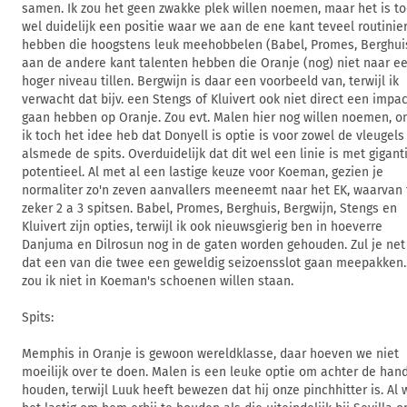
samen. Ik zou het geen zwakke plek willen noemen, maar het is t
wel duidelijk een positie waar we aan de ene kant teveel routinie
hebben die hoogstens leuk meehobbelen (Babel, Promes, Berghui
aan de andere kant talenten hebben die Oranje (nog) niet naar e
hoger niveau tillen. Bergwijn is daar een voorbeeld van, terwijl ik
verwacht dat bijv. een Stengs of Kluivert ook niet direct een impac
gaan hebben op Oranje. Zou evt. Malen hier nog willen noemen, 
ik toch het idee heb dat Donyell is optie is voor zowel de vleugels
alsmede de spits. Overduidelijk dat dit wel een linie is met gigant
potentieel. Al met al een lastige keuze voor Koeman, gezien je
normaliter zo'n zeven aanvallers meeneemt naar het EK, waarvan
zeker 2 a 3 spitsen. Babel, Promes, Berghuis, Bergwijn, Stengs en
Kluivert zijn opties, terwijl ik ook nieuwsgierig ben in hoeverre
Danjuma en Dilrosun nog in de gaten worden gehouden. Zul je net
dat een van die twee een geweldig seizoensslot gaan meepakken.
zou ik niet in Koeman's schoenen willen staan.
Spits:
Memphis in Oranje is gewoon wereldklasse, daar hoeven we niet
moeilijk over te doen. Malen is een leuke optie om achter de hand
houden, terwijl Luuk heeft bewezen dat hij onze pinchhitter is. Al 