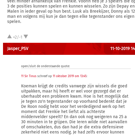
veel minder afhankelijk van Frenkie. Voorin heb je 3 spelers die op
3 de posities kunnen spelen en kunnen wisselen. Zo zijn Depay en
Malen in ieder geval op hun best. Luuk als Breekijzer, Donny als 1
man en volgens mij kun je dan tegen elke tegenstander ons eigen
spelen.
+2/-1
Jasper_PSV
11-10-2019 14
open/sluit de onderstaande quote:
11 Sir Tinus
schreef op
11 oktober 2019 om 13:45
:
Koeman krijgt de credits vanwege zijn wissels die goed
uitpakken, maar hij heeft er wel voor gezorgd dat er
uberhaubt een probleem kwam. Hoe is het mogelijk dat
je tegen zo'n tegenstander op voorhand bedenkt dat je
De Roon nodig hebt voor het verdedigend werk op het
moment dat Frenkie het liefst als achterste
middenvelder speelt? En dan ook nog weigeren na 25 a
30 minuten in te grijpen. Die Ieren wilde niet aanvallen
of omschakelen, dus dan had je die extra defensieve
zekerheid niet eens nodig. Je had zelfs ervoor kunnen