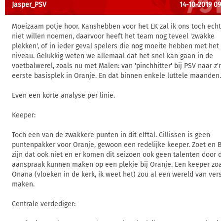
Jasper_PSV
14-10-2019 09
Moeizaam potje hoor. Kanshebben voor het EK zal ik ons toch ech
niet willen noemen, daarvoor heeft het team nog teveel 'zwakke
plekken', of in ieder geval spelers die nog moeite hebben met het
niveau. Gelukkig weten we allemaal dat het snel kan gaan in de
voetbalwerel, zoals nu met Malen: van 'pinchhitter' bij PSV naar z'
eerste basisplek in Oranje. En dat binnen enkele luttele maanden.
Even een korte analyse per linie.
Keeper:
Toch een van de zwakkere punten in dit elftal. Cillissen is geen
puntenpakker voor Oranje, gewoon een redelijke keeper. Zoet en B
zijn dat ook niet en er komen dit seizoen ook geen talenten door 
aanspraak kunnen maken op een plekje bij Oranje. Een keeper zo
Onana (vloeken in de kerk, ik weet het) zou al een wereld van vers
maken.
Centrale verdediger: