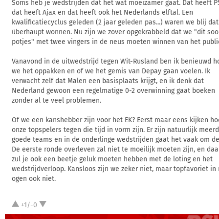
Soms heb je wedstrijden dat het wat moeizamer gaat. Dat heeft P
dat heeft Ajax en dat heeft ook het Nederlands elftal. Een
kwalificatiecyclus geleden (2 jaar geleden pas...) waren we blij da
überhaupt wonnen. Nu zijn we zover opgekrabbeld dat we "dit soo
potjes" met twee vingers in de neus moeten winnen van het publi
Vanavond in de uitwedstrijd tegen Wit-Rusland ben ik benieuwd h
we het oppakken en of we het gemis van Depay gaan voelen. Ik
verwacht zelf dat Malen een basisplaats krijgt, en ik denk dat
Nederland gewoon een regelmatige 0-2 overwinning gaat boeken
zonder al te veel problemen.
Of we een kanshebber zijn voor het EK? Eerst maar eens kijken ho
onze topspelers tegen die tijd in vorm zijn. Er zijn natuurlijk meer
goede teams en in de onderlinge wedstrijden gaat het vaak om det
De eerste ronde overleven zal niet te moeilijk moeten zijn, en da
zul je ook een beetje geluk moeten hebben met de loting en het
wedstrijdverloop. Kansloos zijn we zeker niet, maar topfavoriet in
ogen ook niet.
+1/-0