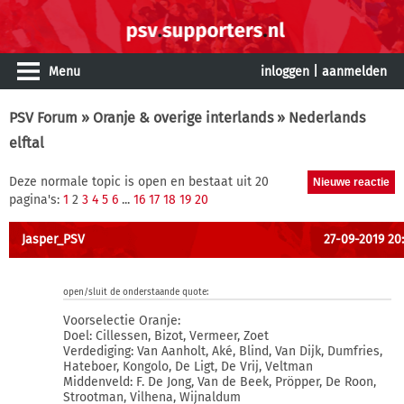
Menu
inloggen
|
aanmelden
PSV Forum
»
Oranje & overige interlands
» Nederlands
elftal
Deze normale topic is open en bestaat uit 20
pagina's:
1
2
3
4
5
6
...
16
17
18
19
20
Jasper_PSV
27-09-2019 20
open/sluit de onderstaande quote:
Voorselectie Oranje:
Doel: Cillessen, Bizot, Vermeer, Zoet
Verdediging: Van Aanholt, Aké, Blind, Van Dijk, Dumfries,
Hateboer, Kongolo, De Ligt, De Vrij, Veltman
Middenveld: F. De Jong, Van de Beek, Pröpper, De Roon,
Strootman, Vilhena, Wijnaldum