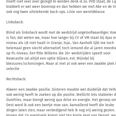
Hoeft niet veel over gezegd te worden denk ik zo. VVD staat, de Li
krabbelt er wel weer bovenop en dan hebben we met Ake en de Vr
ook nog twee uitstekende back-ups. Linie van wereldklasse
Linksback:
Blind als linksback wordt met de wedstrijd ongeloofwaardiger. K
is fan, dat weten we, maar hoe langer bij CV of VM staat bij Ajax e
niveau als LB niet haalt in Oranje, tsja.. Van Aanholt lijkt me toch
helemaal geen slecht alternatief, toch iemand die al jaren meedra
op PL-niveau. Een fitte Willems die 30+ wedstrijden speelt voor
Newcastle zal altijd een optie blijven, evt. Wijndal bij
blessures/schorsingen. Maar al met al ook weer een zwakke plek 
selectie
Rechtsback:
Alweer een zwakke positie. Gisteren maakte wel duidelijk dat Vel
ook weinig heeft te zoeken op die positie. Wellicht iets stabieler 
Dumfries, maar brengt weinig qua drive en energie. Het geroep o
Dest word ik ook een beetje moe van. Aanvallend heeft die leuke
dingen laten zien, maar verdedigend heb ik nog vrij weinig gezien.
Hopen dat z'n eventuele komst niet ten koste gaat van Denzel, wa