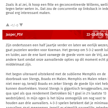
Zoals ik al zei, ik hoop een fitte en geconcentreerde Willems, well
tegen beter weten in.. Dat zou de concurrentie op linksback in ied
geval erg interessant maken.
+1/-0
Jasper_PSV
22-02-2020 14
Zijn ondertussen een half jaartje verder en laten we eerlijk wezen
gaat puzzelen worden voor Koeman. Het geroep om 5-3-2 wordt lu
en luider, aan de ene kant vanwege de goede vorm van de Vrij, aa
andere kant omdat onze aanvallende opties op dit moment echt 
middelmaat zijn.
Het begon uiteraard uitstekend met de sublieme Memphis en de
doorbraak van Stengs, Boadu en Malen. Memphis en Malen reken 
niet meer op, terwijl Boadu en zeker Stengs de goede lijn niet he
kunnen doortrekken. Vooral Stengs is gigantisch teruggevallen, zo
qua spel als qua rendement (betrokken bij 1 goal in z'n laatste 13
wedstrijden). In mijn ogen is het bijna onmogelijk om nog vast te
houden aan drie aanvallers. 4-3-3 spelen betekent dat je minimaal
aanvallers gaat meenemen, terwijl er eigenlijk nauwelijks zekerhe