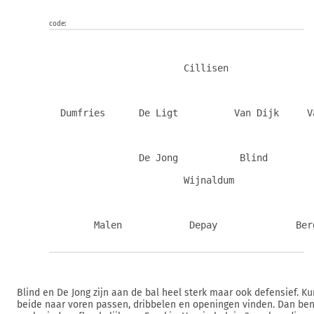
code:
                        Cillisen
  Dumfries      De Ligt          Van Dijk     V
                De Jong           Blind
                        Wijnaldum
        Malen            Depay              Ber
Blind en De Jong zijn aan de bal heel sterk maar ook defensief. K
beide naar voren passen, dribbelen en openingen vinden. Dan ben