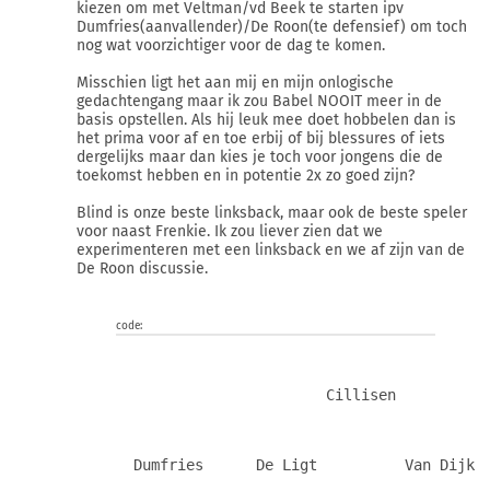
kiezen om met Veltman/vd Beek te starten ipv
Dumfries(aanvallender)/De Roon(te defensief) om toch
nog wat voorzichtiger voor de dag te komen.
Misschien ligt het aan mij en mijn onlogische
gedachtengang maar ik zou Babel NOOIT meer in de
basis opstellen. Als hij leuk mee doet hobbelen dan is
het prima voor af en toe erbij of bij blessures of iets
dergelijks maar dan kies je toch voor jongens die de
toekomst hebben en in potentie 2x zo goed zijn?
Blind is onze beste linksback, maar ook de beste speler
voor naast Frenkie. Ik zou liever zien dat we
experimenteren met een linksback en we af zijn van de
De Roon discussie.
code:
                        Cillisen
  Dumfries      De Ligt          Van Dijk 