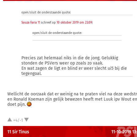
open/sluit de onderstaande quote:
Souza Faria 11
schreef op
10 oktober 2019 om 23:09
:
open/sluit de onderstaande quote:
Precies zat helemaal niks in die de jong. Gelukkig
stonden de PSVers weer op zoals zo vaak.
En wat zagen de ligt en blind er weer slecht ui5 bij die
tegengoal.
Wellicht de oorzaak dat er weinig na te praten viel na deze wedstr
en Ronald Koeman zijn gelijk bewezen heeft met Luuk ipv Wout en
doet pijn.
+4/-1
11 Sir Tinus
11-10-2019 13