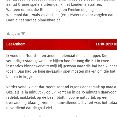
aantal Oranje spelers uiteindelijk niet konden afstraffen.
Wat een drama, die Blind, de Ligt en Frenkie de Jong.
Wel mooi dat , zoals zo vaak, de (ex-) PSVers ervoor zorgden dat
Oranje het succes binnenhaalde.
+3/-0
BasArnhem
13-10-2019 16
Ik vond die Noord-Ieren anders helemaal niet zo dapper. Die
verdediger staat gewoon te kijken hoe De Jong die 2-1 in twee
instanties binnenwerkt, terwijl hij gewoon naar die bal had kunne
lopen. Dan had De Jong gevaarlijk spel moeten maken om die bal
binnen te krijgen.
Verder vond ik niet dat Noord-Ierland ergens aanspraak op maakt
Oké, als je in minuut 75 op 0-1 komt en in de 75 minuten daarvoor
redelijk makkelijk op de been blijft, hoop je natuurlijk op een
overwinning. Maar gezien hun aanvallende activiteit was het totaa
onverdiend dat de goal viel.