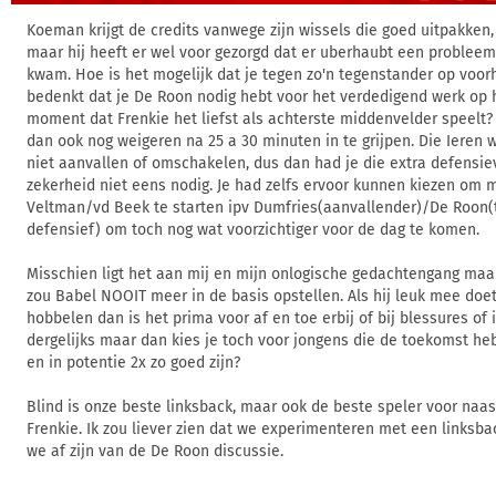
Koeman krijgt de credits vanwege zijn wissels die goed uitpakken,
maar hij heeft er wel voor gezorgd dat er uberhaubt een probleem
kwam. Hoe is het mogelijk dat je tegen zo'n tegenstander op voo
bedenkt dat je De Roon nodig hebt voor het verdedigend werk op 
moment dat Frenkie het liefst als achterste middenvelder speelt?
dan ook nog weigeren na 25 a 30 minuten in te grijpen. Die Ieren 
niet aanvallen of omschakelen, dus dan had je die extra defensie
zekerheid niet eens nodig. Je had zelfs ervoor kunnen kiezen om 
Veltman/vd Beek te starten ipv Dumfries(aanvallender)/De Roon(
defensief) om toch nog wat voorzichtiger voor de dag te komen.
Misschien ligt het aan mij en mijn onlogische gedachtengang maar
zou Babel NOOIT meer in de basis opstellen. Als hij leuk mee doe
hobbelen dan is het prima voor af en toe erbij of bij blessures of 
dergelijks maar dan kies je toch voor jongens die de toekomst h
en in potentie 2x zo goed zijn?
Blind is onze beste linksback, maar ook de beste speler voor naas
Frenkie. Ik zou liever zien dat we experimenteren met een linksba
we af zijn van de De Roon discussie.