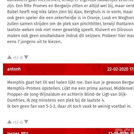
zijn. Een fitte Promes en Bergwijn zitten er altijd wel bij, maar ver
Babel heeft nog niks laten zien bij Ajax, Berghuis is in vorm, maar
ook geen speler die een zekerheidje is in Oranje, Luuk en Weghor
zullen samen strijden om de plek van pinchhitter, terwijl Ihattare
laatste weken ook niet meer geweldig speelt. Kluivert en Dilrosun
maken ook geen onuitwisbare indruk dit seizoen. Probeer hier ma
eens 7 jongens uit te kiezen..
+1/-0
antonh
22-02-2020 17
Memphis gaat het EK wel halen lijkt me. Dan kun je gewoon Bergw
Memphis-Promes opstellen. Lijkt me een prima aanval. Middenve
Propper-de Jong-Wijnaldum en achterin Blind-de Ligt-van Dijk-
Dumfries. Ik zeg minstens een plek bij de laatste 4.
Ik ben geen fan van 5-3-2, daar zit toch vaak te weinig voetbal in.
+1/-0
Jasper_PSV
17-03-2020 16