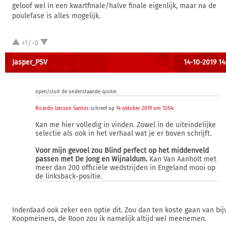
geloof wel in een kwartfinale/halve finale eigenlijk, maar na de
poulefase is alles mogelijk.
+1/-0
Jasper_PSV
14-10-2019 14
open/sluit de onderstaande quote:
Ricardo Izecson Santos
schreef op
14 oktober 2019 om 12:54
:
Kan me hier volledig in vinden. Zowel in de uiteindelijke
selectie als ook in het verhaal wat je er boven schrijft.
Voor mijn gevoel zou Blind perfect op het middenveld
passen met De Jong en Wijnaldum.
Kan Van Aanholt met
meer dan 200 officiële wedstrijden in Engeland mooi op
de linksback-positie.
Inderdaad ook zeker een optie dit. Zou dan ten koste gaan van bijv
Koopmeiners, de Roon zou ik namelijk altijd wel meenemen.