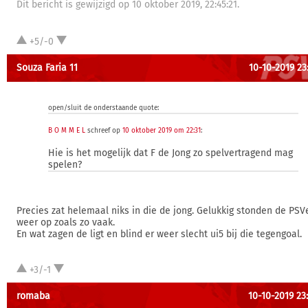
Dit bericht is gewijzigd op 10 oktober 2019, 22:45:21.
+5/-0
Souza Faria 11
10-10-2019 23
open/sluit de onderstaande quote:
B O M M E L
schreef op
10 oktober 2019 om 22:31
:
Hie is het mogelijk dat F de Jong zo spelvertragend mag
spelen?
Precies zat helemaal niks in die de jong. Gelukkig stonden de PSV
weer op zoals zo vaak.
En wat zagen de ligt en blind er weer slecht ui5 bij die tegengoal.
+3/-1
romaba
10-10-2019 23