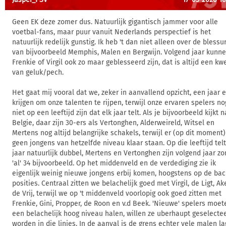
Geen EK deze zomer dus. Natuurlijk gigantisch jammer voor alle
voetbal-fans, maar puur vanuit Nederlands perspectief is het
natuurlijk redelijk gunstig. Ik heb 't dan niet alleen over de blessu
van bijvoorbeeld Memphis, Malen en Bergwijn. Volgend jaar kunn
Frenkie of Virgil ook zo maar geblesseerd zijn, dat is altijd een kw
van geluk/pech.
Het gaat mij vooral dat we, zeker in aanvallend opzicht, een jaar e
krijgen om onze talenten te rijpen, terwijl onze ervaren spelers no
niet op een leeftijd zijn dat elk jaar telt. Als je bijvoorbeeld kijkt 
Belgie, daar zijn 30-ers als Vertonghen, Alderweireld, Witsel en
Mertens nog altijd belangrijke schakels, terwijl er (op dit moment
geen jongens van hetzelfde niveau klaar staan. Op die leeftijd tel
jaar natuurlijk dubbel, Mertens en Vertonghen zijn volgend jaar z
'al' 34 bijvoorbeeld. Op het middenveld en de verdediging zie ik
eigenlijk weinig nieuwe jongens erbij komen, hoogstens op de bac
posities. Centraal zitten we belachelijk goed met Virgil, de Ligt, Ak
de Vrij, terwijl we op 't middenveld voorlopig ook goed zitten met
Frenkie, Gini, Propper, de Roon en v.d Beek. 'Nieuwe' spelers moet
een belachelijk hoog niveau halen, willen ze uberhaupt geselecte
worden in die linies. In de aanval is de grens echter vele malen la