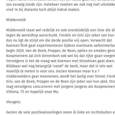
zou eeuwig zonde zijn. Hateboer moeten we ook nog niet uitvlakke
vind 'm bij Atalanta toch altijd indruk maken.
Middenveld:
Middenveld staat wel redelijk en ook overduidelijk een linie die d
tegen de wereldtop aanschurkt. Frenkie en Gini zijn zeker van hun 
dus nu ligt de strijd om die derde positie vrij open. Verwacht dat
Koeman flink gaat experimenteren tijdens eventuele oefeninterla
begin 2020. Van de Beek, Propper, de Roon, opties en smaken gen
Koopmeiners zal zich binnenkort ook wel bij dat rijtje gaan voegen
Vervolgens is het de vraag wat Koeman met Strootman gaat doen.
Blijkbaar wel nog belangrijk 'vanaf' de bank, maar dat is iets wat
moeilijk te meten is voor ons. Gezien Koeman maar 6 a 7
middenvelders gaat meenemen, wordt het lastig voor Stroot. Frenk
Gini, van de Beek, Propper en de Roon zijn zeker van hun plek. Str
mag vervolgens concurreren met jongere jongens als Koopmeiners
Vilhena, Til en hopelijk onze Mo.
Vleugels:
Gezien de vele positiewisselingen neem ik links en rechtsbuiten 