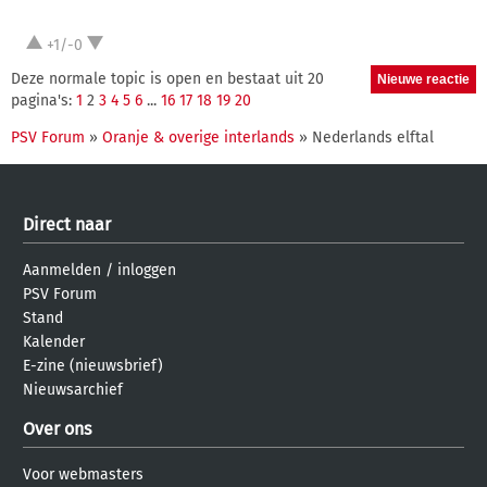
+1/-0
Deze normale topic is open en bestaat uit 20
pagina's:
1
2
3
4
5
6
...
16
17
18
19
20
PSV Forum
»
Oranje & overige interlands
» Nederlands elftal
Direct naar
Aanmelden
/
inloggen
PSV Forum
Stand
Kalender
E-zine (nieuwsbrief)
Nieuwsarchief
Over ons
Voor webmasters