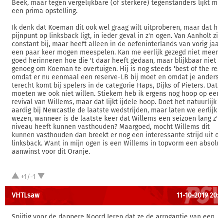
Beek, maar tegen vergelijkbare (of sterkere) tegenstanders lijkt m
een prima opstelling.
Ik denk dat Koeman dit ook wel graag wilt uitproberen, maar dat h
pijnpunt op linksback ligt, in ieder geval in z'n ogen. Van Aanholt zi
constant bij, maar heeft alleen in de oefeninterlands van vorig ja
een paar keer mogen meespelen. Kan me eerlijk gezegd niet meer
goed herinneren hoe die 't daar heeft gedaan, maar blijkbaar niet
genoeg om Koeman te overtuigen. Hij is nog steeds 'best of the res
omdat er nu eenmaal een reserve-LB bij moet en omdat je ander
terecht komt bij spelers in de categorie Haps, Dijks of Pieters. Dat
moeten we ook niet willen. Stiekem heb ik ergens nog hoop op ee
revival van Willems, maar dat lijkt ijdele hoop. Doet het natuurlijk
aardig bij Newcastle de laatste wedstrijden, maar laten we eerlijk
wezen, wanneer is de laatste keer dat Willems een seizoen lang z
niveau heeft kunnen vasthouden? Maargoed, mocht Willems dit
kunnen vasthouden dan breekt er nog een interessante strijd uit 
linksback. Want in mijn ogen is een Willems in topvorm een absol
aanwinst voor dit Oranje.
+1/-1
VHTLsaw
11-10-2019 20
Spijtig voor de dappere Noord Ieren dat ze de arrogantie van een