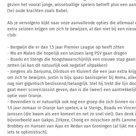
gezien het vooral jonge, wisselvallige spelers betreft plus een aan
(te) oude krachten zoals Babel.
Als je vervolgens kijkt naar onze aanvallende opties die allemaal
extra seizoen krijgen om zich te bewijzen, al dan niet bij een nie
club:
- Bergwijn die er dan 1.5 jaar Premier League op heeft zitten
- Mo en Malen die hopelijk een seizoen lang PSV gaan dragen
- Boadu en Stengs die hoogstwaarschijnlijk een nieuwe stap gaan
zetten (al kan dit natuurlijk ook negatief uitpakken)
- Jongens als Danjuma, Dilrosun en Kluivert die een jaar extra krij
om zich te bewijzen. Justin is bijv. quasi basisspeler bij Roma, all
nog niet gigantisch beslissend/belangrijk. Stel hij trekt die lijn doo
gaat meer scoren/assist geven, dan is die (weer) een aantrekkelij
optie voor Oranje.
- Bovendien is er natuurlijk ook nog een groep die zich binnen nu
1.5 jaar zomaar in Oranje kan spelen, a la Stengs, Boadu en Vince
Janssen (die kwam als een komeet en net zo snel viel). Dan denk 
bijvoorbeeld aan Gakpo, Zirkzee, Chong en misschien zelfs Lamme
Brobbey en Hansen van Ajax en Redan van Groningen (al lijkt me 
iets te optimistisch).