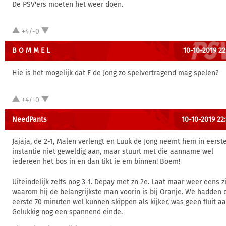
De PSV'ers moeten het weer doen.
+4/-0
B O M M E L
10-10-2019 22
Hie is het mogelijk dat F de Jong zo spelvertragend mag spelen?
+4/-0
NeedPants
10-10-2019 22
Jajaja, de 2-1, Malen verlengt en Luuk de Jong neemt hem in eerst
instantie niet geweldig aan, maar stuurt met die aanname wel
iedereen het bos in en dan tikt ie em binnen! Boem!
Uiteindelijk zelfs nog 3-1. Depay met zn 2e. Laat maar weer eens z
waarom hij de belangrijkste man voorin is bij Oranje. We hadden 
eerste 70 minuten wel kunnen skippen als kijker, was geen fluit aa
Gelukkig nog een spannend einde.