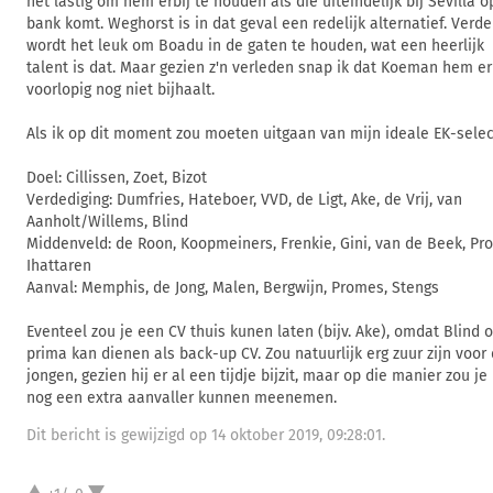
het lastig om hem erbij te houden als die uiteindelijk bij Sevilla o
bank komt. Weghorst is in dat geval een redelijk alternatief. Verde
wordt het leuk om Boadu in de gaten te houden, wat een heerlijk
talent is dat. Maar gezien z'n verleden snap ik dat Koeman hem er
voorlopig nog niet bijhaalt.
Als ik op dit moment zou moeten uitgaan van mijn ideale EK-selec
Doel: Cillissen, Zoet, Bizot
Verdediging: Dumfries, Hateboer, VVD, de Ligt, Ake, de Vrij, van
Aanholt/Willems, Blind
Middenveld: de Roon, Koopmeiners, Frenkie, Gini, van de Beek, Pro
Ihattaren
Aanval: Memphis, de Jong, Malen, Bergwijn, Promes, Stengs
Eventeel zou je een CV thuis kunen laten (bijv. Ake), omdat Blind 
prima kan dienen als back-up CV. Zou natuurlijk erg zuur zijn voor 
jongen, gezien hij er al een tijdje bijzit, maar op die manier zou je 
nog een extra aanvaller kunnen meenemen.
Dit bericht is gewijzigd op 14 oktober 2019, 09:28:01.