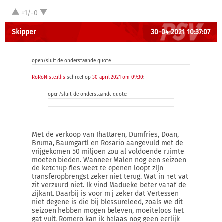
+1/-0
Skipper
30-04-2021 10:37:07
open/sluit de onderstaande quote:
RoRoNistelillis
schreef op
30 april 2021 om 09:30
:
open/sluit de onderstaande quote:
Met de verkoop van Ihattaren, Dumfries, Doan,
Bruma, Baumgartl en Rosario aangevuld met de
vrijgekomen 50 miljoen zou al voldoende ruimte
moeten bieden. Wanneer Malen nog een seizoen
de ketchup fles weet te openen loopt zijn
transferopbrengst zeker niet terug. Wat in het vat
zit verzuurd niet. Ik vind Madueke beter vanaf de
zijkant. Daarbij is voor mij zeker dat Vertessen
niet degene is die bij blessureleed, zoals we dit
seizoen hebben mogen beleven, moeiteloos het
gat vult. Romero kan ik helaas nog geen eerlijk