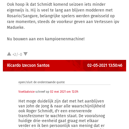
Ook hoop ik dat Schmidt komend seizoen iets minder
eigenwijs is. Hij is veel te lang aan blijven modderen met
Rosario/Sangare, belangrijke spelers werden gewisseld op
rare momenten, steeds de voorkeur geven aan Vertessen ipv
Madueke.
Nu bouwen aan een kampioenenmachine!
+2/-0
Ricardo Izecson Santos
02-05-2021 13:50:46
open/sluit de onderstaande quote:
Voetbalvisie
schreef op
02 mei 2021 om 12:39
:
Het moge duidelijk zijn dat met het aanblijven
van John de Jong & naar alle waarschijnlijkheid
ook Roger Schmidt, d'r een enerverende
transferzomer te wachten staat. De vooralsnog
huidige drie-eenheid gaat graag met elkaar
verder en ik ben persoonlijk van mening dat er