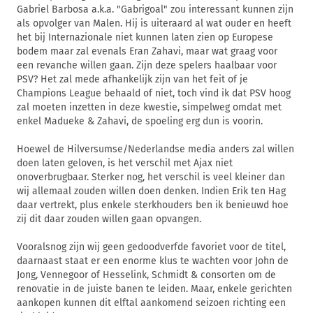
Gabriel Barbosa a.k.a. "Gabrigoal" zou interessant kunnen zijn
als opvolger van Malen. Hij is uiteraard al wat ouder en heeft
het bij Internazionale niet kunnen laten zien op Europese
bodem maar zal evenals Eran Zahavi, maar wat graag voor
een revanche willen gaan. Zijn deze spelers haalbaar voor
PSV? Het zal mede afhankelijk zijn van het feit of je
Champions League behaald of niet, toch vind ik dat PSV hoog
zal moeten inzetten in deze kwestie, simpelweg omdat met
enkel Madueke & Zahavi, de spoeling erg dun is voorin.
Hoewel de Hilversumse/Nederlandse media anders zal willen
doen laten geloven, is het verschil met Ajax niet
onoverbrugbaar. Sterker nog, het verschil is veel kleiner dan
wij allemaal zouden willen doen denken. Indien Erik ten Hag
daar vertrekt, plus enkele sterkhouders ben ik benieuwd hoe
zij dit daar zouden willen gaan opvangen.
Vooralsnog zijn wij geen gedoodverfde favoriet voor de titel,
daarnaast staat er een enorme klus te wachten voor John de
Jong, Vennegoor of Hesselink, Schmidt & consorten om de
renovatie in de juiste banen te leiden. Maar, enkele gerichten
aankopen kunnen dit elftal aankomend seizoen richting een