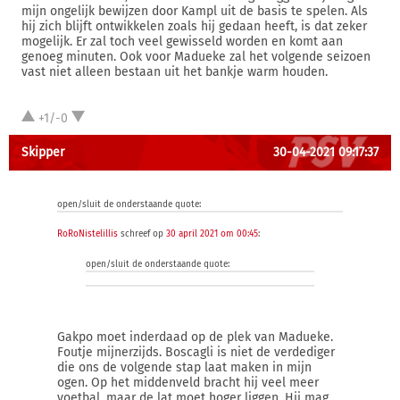
mijn ongelijk bewijzen door Kampl uit de basis te spelen. Als
hij zich blijft ontwikkelen zoals hij gedaan heeft, is dat zeker
mogelijk. Er zal toch veel gewisseld worden en komt aan
genoeg minuten. Ook voor Madueke zal het volgende seizoen
vast niet alleen bestaan uit het bankje warm houden.
+1/-0
Skipper
30-04-2021 09:17:37
open/sluit de onderstaande quote:
RoRoNistelillis
schreef op
30 april 2021 om 00:45
:
open/sluit de onderstaande quote:
Gakpo moet inderdaad op de plek van Madueke.
Foutje mijnerzijds. Boscagli is niet de verdediger
die ons de volgende stap laat maken in mijn
ogen. Op het middenveld bracht hij veel meer
voetbal, maar de lat moet hoger liggen. Hij mag