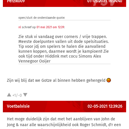
Perzik009
01-05-2021 16:04:40
open/sluit de onderstaande quote:
nl
schreef op
01 mei 2021 om 12:39
:
Zie stuk vi vandaag over corners / vrije trappen.
Meeste doelpunten vallen uit dode spelsituaties.
Tip voor jdj om spelers te halen die aanvallend
kunnen koppen, daarmee wordt je kampioen!! Zie
ook tijd onder Hiddink met cocu Simons Alex
Vennegoor Ooijer
Zijn wij blij dat we Gotze al binnen hebben gehengeld
+1/-0
Voetbalvisie
02-05-2021 12:39:26
Het moge duidelijk zijn dat met het aanblijven van John de
Jong & naar alle waarschijnlijkheid ook Roger Schmidt, d'r een