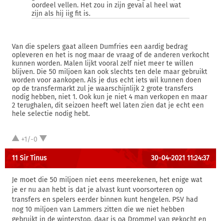
oordeel vellen. Het zou in zijn geval al heel wat
zijn als hij iig fit is.
Van die spelers gaat alleen Dumfries een aardig bedrag
opleveren en het is nog maar de vraag of de anderen verkocht
kunnen worden. Malen lijkt vooral zelf niet meer te willen
blijven. Die 50 miljoen kan ook slechts ten dele maar gebruikt
worden voor aankopen. Als je dus echt iets wil kunnen doen
op de transfermarkt zul je waarschijnlijk 2 grote transfers
nodig hebben, niet 1. Ook kun je niet 4 man verkopen en maar
2 terughalen, dit seizoen heeft wel laten zien dat je echt een
hele selectie nodig hebt.
+1/-0
11 Sir Tinus
30-04-2021 11:24:37
Je moet die 50 miljoen niet eens meerekenen, het enige wat
je er nu aan hebt is dat je alvast kunt voorsorteren op
transfers en spelers eerder binnen kunt hengelen. PSV had
nog 10 miljoen van Lammers zitten die we niet hebben
gebruikt in de winterstop, daar is oa Drommel van gekocht en