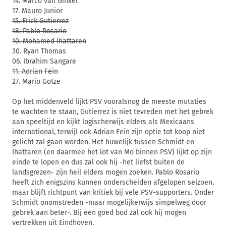
14. Marco van Ginkel
17. Mauro Junior
15. Erick Gutierrez
18. Pablo Rosario
10. Mohamed Ihattaren
30. Ryan Thomas
06. Ibrahim Sangare
11. Adrian Fein
27. Mario Gotze
Op het middenveld lijkt PSV vooralsnog de meeste mutaties
te wachten te staan, Gutierrez is niet tevreden met het gebrek
aan speeltijd en kijkt logischerwijs elders als Mexicaans
international, terwijl ook Adrian Fein zijn optie tot koop niet
gelicht zal gaan worden. Het huwelijk tussen Schmidt en
Ihattaren (en daarmee het lot van Mo binnen PSV) lijkt op zijn
einde te lopen en dus zal ook hij -het liefst buiten de
landsgrezen- zijn heil elders mogen zoeken. Pablo Rosario
heeft zich enigszins kunnen onderscheiden afgelopen seizoen,
maar blijft richtpunt van kritiek bij vele PSV-supporters. Onder
Schmidt onomstreden -maar mogelijkerwijs simpelweg door
gebrek aan beter-. Bij een goed bod zal ook hij mogen
vertrekken uit Eindhoven.