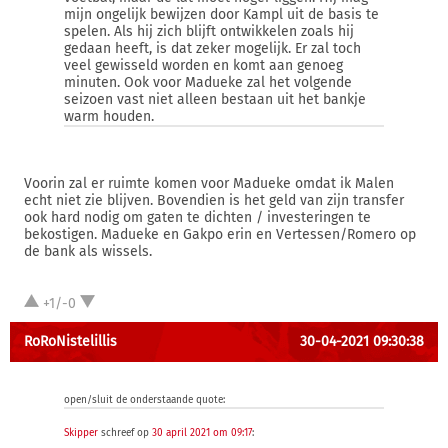
mijn ongelijk bewijzen door Kampl uit de basis te
spelen. Als hij zich blijft ontwikkelen zoals hij
gedaan heeft, is dat zeker mogelijk. Er zal toch
veel gewisseld worden en komt aan genoeg
minuten. Ook voor Madueke zal het volgende
seizoen vast niet alleen bestaan uit het bankje
warm houden.
Voorin zal er ruimte komen voor Madueke omdat ik Malen
echt niet zie blijven. Bovendien is het geld van zijn transfer
ook hard nodig om gaten te dichten / investeringen te
bekostigen. Madueke en Gakpo erin en Vertessen/Romero op
de bank als wissels.
+1/-0
RoRoNistelillis
30-04-2021 09:30:38
open/sluit de onderstaande quote:
Skipper
schreef op
30 april 2021 om 09:17
: