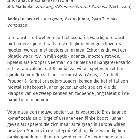
STR
Zahavi, Maxi Romero (Fofana)
STL
Madueke,
Kaio Jorge/Brenner/Gabriel Barbosa
(Vertessen)
Addo/Lucius-rol
- Viergever, Mauro Junior, Ryan Thomas,
Vertessen.
Uiteraard is dit wel een perfect scenario, waarbij uiteraard
niet iedere speler haalbaar zal blijken en er geschoven zal
moeten worden met spelers en namen. Echter, is dit wel een
plaatje waar PSV in mijn optiek naar zal moeten streven.
Spelers als Propper/Veerman op de plek van Sangare/Rosario
zal het aanvalspel dat Schmidt zal willen spelen enkel ten
goede komen. Terwijl met de komst van Arias, v. Aanholt,
Propper & Kampl er spelers zouden komen die het elftal een
mentaliteitsboost kunnen geven. Enkele spelers die de
klappen van de zweep kennen en zodoende jong talent bij de
hand kunnen nemen.
Voorin zou een nieuwe speler van bijvoorbeeld Braziliaanse
komaf zoals Kaio Jorge of Brenner een flinke boost kunnen
geven als spelers die zich maar al te graag in Europa willen
bewijzen. Spelers in de categorie Malen, die eenvoudig hun
aankoopbedrag zullen terugverdienen. Ook een speler als