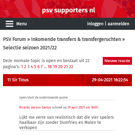
Menu
inloggen
|
aanmelden
PSV Forum
»
Inkomende transfers & transfergeruchten
»
Selectie seizoen 2021/22
Deze normale topic is open en bestaat uit 22
pagina's:
1
2
3
4
5
6
7
...
18
19
20
21
22
11 Sir Tinus
29-04-2021 16:22:54
open/sluit de onderstaande quote:
Ricardo Izecson Santos
schreef op
29 april 2021 om 16:05
:
Lijkt me verre van realistisch dat die vier spelers
haalbaar zijn zonder Dumfries en Malen te
verkopen