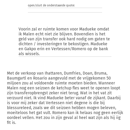
open/sluit de onderstaande quote:
Voorin zal er ruimte komen voor Madueke omdat
ik Malen echt niet zie blijven. Bovendien is het
geld van zijn transfer ook hard nodig om gaten te
dichten / investeringen te bekostigen. Madueke
en Gakpo erin en Vertessen/Romero op de bank
als wissels.
Met de verkoop van Ihattaren, Dumfries, Doan, Bruma,
Baumgartl en Rosario aangevuld met de vrijgekomen 50
miljoen zou al voldoende ruimte moeten bieden. Wanneer
Malen nog een seizoen de ketchup fles weet te openen loopt
zijn transferopbrengst zeker niet terug. Wat in het vat zit
verzuurd niet. Ik vind Madueke beter vanaf de zijkant. Daarbij
is voor mij zeker dat Vertessen niet degene is die bij
blessureleed, zoals we dit seizoen hebben mogen beleven,
moeiteloos het gat vult. Romero kan ik helaas nog geen eerlijk
oordeel vellen. Het zou in zijn geval al heel wat zijn als hij iig
fit is.