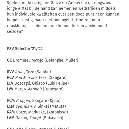
Spelers in de categorie Gotze en Zahavi die dit enigszins
jonge elftal bij de hand kan nemen en wedstrijden middels
hun individuele kwaliteiten over een dood punt heen kunnen
helpen. Lastig, maar niet onmogelijk. Hoe zou mijn -
rooskleurige- selectie eruit komen te zien aankomend
seizoen?
PSV Selectie '21/'22
GK
Drommel, Mvogo (Delanghe, Muller)
RVV
Arias
, Teze (Sambo)
RCV
Kim Min Jae
, Teze, (Sangare)
LCV
Boscagli, Obispo (Luis Felipe)
LVV
Max,
v. Aanholt
(Oppegard)
RCM
Propper
, Sangare (Kjolo)
LCM
Veerman
, v. Ginkel (Matuta)
RAM
Gotze, Madueke, (Antonisse)
LAM
Gakpo,
Kampl
, (Bakayoko)