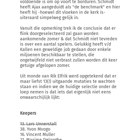
voldoende is om op voort te borduren. Schmidt
heeft Ajax aangeduidt als "de benchmark" en hier
heeft hij -hoewel dit vloeken in de kerk is-
uiteraard simpelweg gelijk in.
Vanuit die opmerking trek ik de conclusie dat er
flink doorgeselecteerd zal gaan worden
aankomende zomer & dat Schmidt niet tevreden
is over een aantal spelers. Gelukkig heeft v/d
Kallen een geweldige job gedaan door enkele
miljoenen beschikbaar te stellen, die
ongetwijfeld niet verbrast zullen worden dit keer
getuige afgelopen zomer.
Uit monde van Rik Elfrik werd opgetekend dat er
maar liefst 13(!) uitgaande mutaties te wachten
staan en indien we de huidige selectie onder de
loep nemen is dat iets dat eigenlijk niet eens
onwaarschijlijk lijkt:
Keepers
13. Lars Unnerstall
38. Yvon Mvogo
16. Vincent Muller
21. Maxime Delanghe