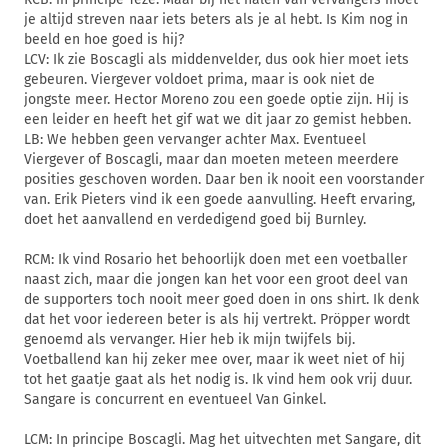
je altijd streven naar iets beters als je al hebt. Is Kim nog in
beeld en hoe goed is hij?
LCV: Ik zie Boscagli als middenvelder, dus ook hier moet iets
gebeuren. Viergever voldoet prima, maar is ook niet de
jongste meer. Hector Moreno zou een goede optie zijn. Hij is
een leider en heeft het gif wat we dit jaar zo gemist hebben.
LB: We hebben geen vervanger achter Max. Eventueel
Viergever of Boscagli, maar dan moeten meteen meerdere
posities geschoven worden. Daar ben ik nooit een voorstander
van. Erik Pieters vind ik een goede aanvulling. Heeft ervaring,
doet het aanvallend en verdedigend goed bij Burnley.
RCM: Ik vind Rosario het behoorlijk doen met een voetballer
naast zich, maar die jongen kan het voor een groot deel van
de supporters toch nooit meer goed doen in ons shirt. Ik denk
dat het voor iedereen beter is als hij vertrekt. Pröpper wordt
genoemd als vervanger. Hier heb ik mijn twijfels bij.
Voetballend kan hij zeker mee over, maar ik weet niet of hij
tot het gaatje gaat als het nodig is. Ik vind hem ook vrij duur.
Sangare is concurrent en eventueel Van Ginkel.
LCM: In principe Boscagli. Mag het uitvechten met Sangare, dit