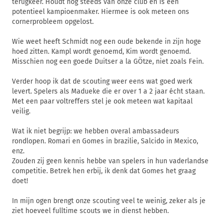
terugkeer. Houdt nog steeds van onze club en is een
potentieel kampioenmaker. Hiermee is ook meteen ons
cornerprobleem opgelost.
Wie weet heeft Schmidt nog een oude bekende in zijn hoge
hoed zitten. Kampl wordt genoemd, Kim wordt genoemd.
Misschien nog een goede Duitser a la GÖtze, niet zoals Fein.
Verder hoop ik dat de scouting weer eens wat goed werk
levert. Spelers als Madueke die er over 1 a 2 jaar écht staan.
Met een paar voltreffers stel je ook meteen wat kapitaal
veilig.
Wat ik niet begrijp: we hebben overal ambassadeurs
rondlopen. Romari en Gomes in brazilie, Salcido in Mexico,
enz.
Zouden zij geen kennis hebbe van spelers in hun vaderlandse
competitie. Betrek hen erbij, ik denk dat Gomes het graag
doet!
In mijn ogen brengt onze scouting veel te weinig, zeker als je
ziet hoeveel fulltime scouts we in dienst hebben.