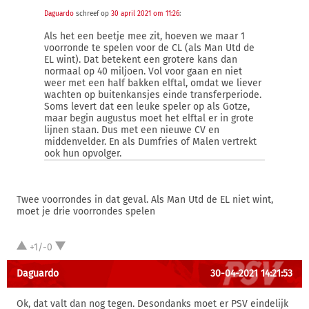
Daguardo
schreef op
30 april 2021 om 11:26
:
Als het een beetje mee zit, hoeven we maar 1
voorronde te spelen voor de CL (als Man Utd de
EL wint). Dat betekent een grotere kans dan
normaal op 40 miljoen. Vol voor gaan en niet
weer met een half bakken elftal, omdat we liever
wachten op buitenkansjes einde transferperiode.
Soms levert dat een leuke speler op als Gotze,
maar begin augustus moet het elftal er in grote
lijnen staan. Dus met een nieuwe CV en
middenvelder. En als Dumfries of Malen vertrekt
ook hun opvolger.
Twee voorrondes in dat geval. Als Man Utd de EL niet wint,
moet je drie voorrondes spelen
+1/-0
Daguardo
30-04-2021 14:21:53
Ok, dat valt dan nog tegen. Desondanks moet er PSV eindelijk