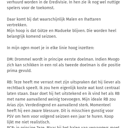
verhuurd worden in de Eredivisie. In hen zie ik nog wel nuttige
spelers voor de toekomst.
Daar komt bij dat waarschijnlijk Malen en Ihattaren
vertrekken.
Mijn hoop is dat Götze en Madueke blijven. Die worden heel
belangrijk komend seizoen.
In mijn ogen moet je in elke linie hoog inzetten:
DM: Drommel wordt in principe eerste doelman. Indien Mvogo
zich kan schikken in een rol als tweede doelman is die positie
prima gevuld.
RB: Teze heeft me verrast met zijn uitspraken dat hij liever als
rechtback speelt. Ik zou hem eigenlijk koste wat kost centraal
laten staan. Daar doet hij het uitstekend en ik vind het als RB
met name aanvallend weinig toevoegen. Mijn ideale RB zou
Arias zijn. Verdedingend en aanvallend sterk. Momenteel
heeft hij een zware blessure. Dit is misschien gunstig voor
PSV om hem voor volgend seizoen een jaar te huren. Koop
lijkt me niet realistisch.
RCB: in principe Teze. Maar bij het halen van vervangers moet