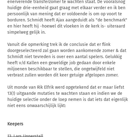
enerverende transferzomer te wachten staat. De vooralsnog
huidige drie-eenheid gaat graag met elkaar verder en ik ben
persoonlijk van mening dat er voldoende is om op voort te
borduren. Schmidt heeft Ajax aangeduidt als "de benchmark"
en hier heeft hij -hoewel dit vloeken in de kerk is- uiteraard
simpelweg gelijk in.
Vanuit die opmerking trek ik de conclusie dat er flink
doorgeselecteerd zal gaan worden aankomende zomer & dat
Schmidt niet tevreden is over een aantal spelers. Gelukkig
heeft v/d Kallen een geweldige job gedaan door enkele
miljoenen beschikbaar te stellen, die ongetwijfeld niet
verbrast zullen worden dit keer getuige afgelopen zomer.
Uit monde van Rik Elfrik werd opgetekend dat er maar liefst
13(!) uitgaande mutaties te wachten staan en indien we de
huidige selectie onder de loep nemen is dat iets dat eigenlijk
niet eens onwaarschijlijk lijkt:
Keepers
13. Lars Unnerstall