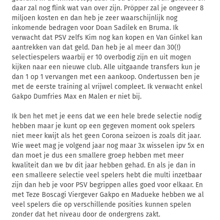
daar zal nog flink wat van over zijn. Pröpper zal je ongeveer 8
miljoen kosten en dan heb je zeer waarschijnlijk nog
inkomende bedragen voor Doan Sadilek en Bruma. Ik
verwacht dat PSV zelfs Kim nog kan kopen en Van Ginkel kan
aantrekken van dat geld. Dan heb je al meer dan 30(!)
selectiespelers waarbij er 10 overbodig zijn en uit mogen
kijken naar een nieuwe club. Alle uitgaande transfers kun je
dan 1 op 1 vervangen met een aankoop. Ondertussen ben je
met de eerste training al vrijwel compleet. Ik verwacht enkel
Gakpo Dumfries Max en Malen er niet bij.
Ik ben het met je eens dat we een hele brede selectie nodig
hebben maar je kunt op een gegeven moment ook spelers
niet meer kwijt als het geen Corona seizoen is zoals dit jaar.
Wie weet mag je volgend jaar nog maar 3x wisselen ipv 5x en
dan moet je dus een smallere groep hebben met meer
kwaliteit dan we bv dit jaar hebben gehad. En als je dan in
een smalleere selectie veel spelers hebt die multi inzetbaar
zijn dan heb je voor PSV begrippen alles goed voor elkaar. En
met Teze Boscagi Viergever Gakpo en Madueke hebben we al
veel spelers die op verschillende posities kunnen spelen
zonder dat het niveau door de ondergrens zakt.