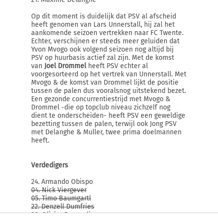
Op dit moment is duidelijk dat PSV al afscheid
heeft genomen van Lars Unnerstall, hij zal het
aankomende seizoen vertrekken naar FC Twente.
Echter, verschijnen er steeds meer geluiden dat
Yvon Mvogo ook volgend seizoen nog altijd bij
PSV op huurbasis actief zal zijn. Met de komst
van
Joel Drommel
heeft PSV echter al
voorgesorteerd op het vertrek van Unnerstall. Met
Mvogo & de komst van Drommel lijkt de positie
tussen de palen dus vooralsnog uitstekend bezet.
Een gezonde concurrentiestrijd met Mvogo &
Drommel -die op topclub niveau zichzelf nog
dient te onderscheiden- heeft PSV een geweldige
bezetting tussen de palen, terwijl ook Jong PSV
met Delanghe & Muller, twee prima doelmannen
heeft.
Verdedigers
24. Armando Obispo
04. Nick Viergever
05. Timo Baumgartl
22. Denzell Dumfries
28. Olivier Boscagli