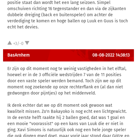
positie staat dan wordt het een lang seizoen. Simpel
omschuiven richting 16 tegenstander en dan via de zijkanten
dubbele dreiging (back en buitenspeler) om achter de
verdediging te komen en hoge ballen op Luuk en Guus is toch
echt het devies.
+3/-0
BasArnhem
08-08-2022 14:38:13
Er zijn op dit moment nog te weinig vastigheden in het elftal,
hoewel er in de 3 officiële wedstrijden 7 van de 11 posities
door een vaste speler werden bemand. Toch zijn we op dit
moment nog zoekende op onze rechterflank en (al dan niet
gedwongen door pijntjes) op het middenveld.
Ik denk echter dat we op dit moment ook gewoon wat
kwaliteit missen. Zo'n Bakayoko is nog echt een lichtgewicht.
In de eerste helft raakte hij 2 ballen goed, dat was 1 goal en
een mooie "voorassist" op een kans van Luuk die er niet in
ging. Xavi Simons is natuurlijk ook nog een hele jonge speler
die ook dingen goed doet, maar vorig jaar stond daar Götze en