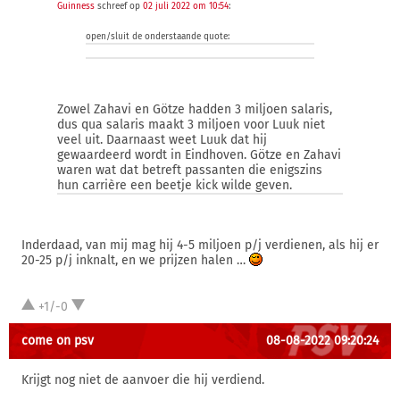
Guinness
schreef op
02 juli 2022 om 10:54
:
open/sluit de onderstaande quote:
Zowel Zahavi en Götze hadden 3 miljoen salaris,
dus qua salaris maakt 3 miljoen voor Luuk niet
veel uit. Daarnaast weet Luuk dat hij
gewaardeerd wordt in Eindhoven. Götze en Zahavi
waren wat dat betreft passanten die enigszins
hun carrière een beetje kick wilde geven.
Inderdaad, van mij mag hij 4-5 miljoen p/j verdienen, als hij er
20-25 p/j inknalt, en we prijzen halen …
+1/-0
come on psv
08-08-2022 09:20:24
Krijgt nog niet de aanvoer die hij verdiend.