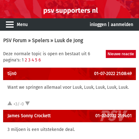
Menu
inloggen
|
aanmelden
PSV Forum
»
Spelers
» Luuk de Jong
Deze normale topic is open en bestaat uit 6
pagina's: 1
2
3
4
5
6
tijn0
01-07-2022 21:08:49
Want we springen allemaal voor Luuk, Luuk, Luuk, Luuk, Luuk.
+3/-0
James Sonny Crockett
01-07-2022 21:14:01
3 miljoen is een uitstekende deal.