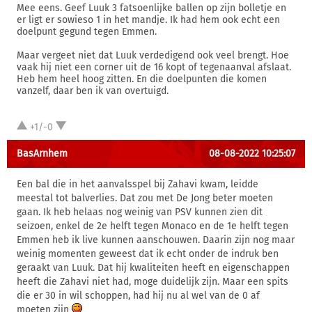
Mee eens. Geef Luuk 3 fatsoenlijke ballen op zijn bolletje en
er ligt er sowieso 1 in het mandje. Ik had hem ook echt een
doelpunt gegund tegen Emmen.
Maar vergeet niet dat Luuk verdedigend ook veel brengt. Hoe
vaak hij niet een corner uit de 16 kopt of tegenaanval afslaat.
Heb hem heel hoog zitten. En die doelpunten die komen
vanzelf, daar ben ik van overtuigd.
+1/-0
BasArnhem
08-08-2022 10:25:07
Een bal die in het aanvalsspel bij Zahavi kwam, leidde
meestal tot balverlies. Dat zou met De Jong beter moeten
gaan. Ik heb helaas nog weinig van PSV kunnen zien dit
seizoen, enkel de 2e helft tegen Monaco en de 1e helft tegen
Emmen heb ik live kunnen aanschouwen. Daarin zijn nog maar
weinig momenten geweest dat ik echt onder de indruk ben
geraakt van Luuk. Dat hij kwaliteiten heeft en eigenschappen
heeft die Zahavi niet had, moge duidelijk zijn. Maar een spits
die er 30 in wil schoppen, had hij nu al wel van de 0 af
moeten zijn