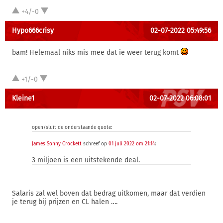
+4/-0
Hypo666crisy
02-07-2022 05:49:56
bam! Helemaal niks mis mee dat ie weer terug komt
+1/-0
Kleine1
02-07-2022 06:08:01
open/sluit de onderstaande quote:
James Sonny Crockett
schreef op
01 juli 2022 om 21:14
:
3 miljoen is een uitstekende deal.
Salaris zal wel boven dat bedrag uitkomen, maar dat verdien
je terug bij prijzen en CL halen ….