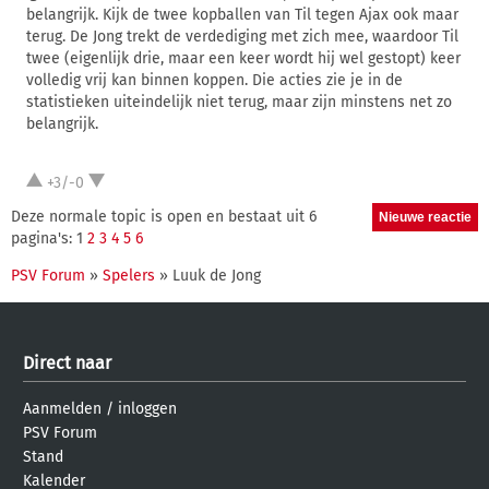
belangrijk. Kijk de twee kopballen van Til tegen Ajax ook maar
terug. De Jong trekt de verdediging met zich mee, waardoor Til
twee (eigenlijk drie, maar een keer wordt hij wel gestopt) keer
volledig vrij kan binnen koppen. Die acties zie je in de
statistieken uiteindelijk niet terug, maar zijn minstens net zo
belangrijk.
+3/-0
Deze normale topic is open en bestaat uit 6
pagina's: 1
2
3
4
5
6
PSV Forum
»
Spelers
» Luuk de Jong
Direct naar
Aanmelden
/
inloggen
PSV Forum
Stand
Kalender