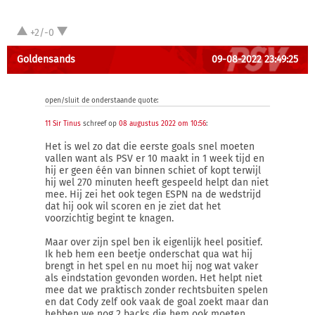
+2/-0
Goldensands
09-08-2022 23:49:25
open/sluit de onderstaande quote:
11 Sir Tinus
schreef op
08 augustus 2022 om 10:56
:
Het is wel zo dat die eerste goals snel moeten
vallen want als PSV er 10 maakt in 1 week tijd en
hij er geen één van binnen schiet of kopt terwijl
hij wel 270 minuten heeft gespeeld helpt dan niet
mee. Hij zei het ook tegen ESPN na de wedstrijd
dat hij ook wil scoren en je ziet dat het
voorzichtig begint te knagen.
Maar over zijn spel ben ik eigenlijk heel positief.
Ik heb hem een beetje onderschat qua wat hij
brengt in het spel en nu moet hij nog wat vaker
als eindstation gevonden worden. Het helpt niet
mee dat we praktisch zonder rechtsbuiten spelen
en dat Cody zelf ook vaak de goal zoekt maar dan
hebben we nog 2 backs die hem ook moeten