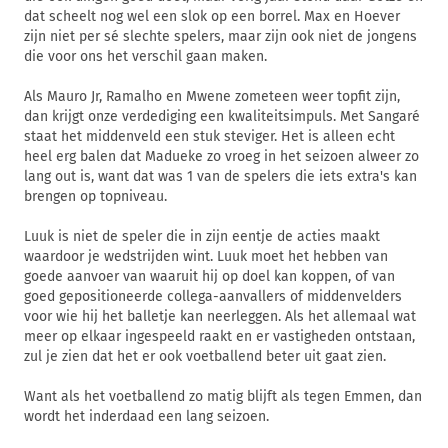
dat scheelt nog wel een slok op een borrel. Max en Hoever
zijn niet per sé slechte spelers, maar zijn ook niet de jongens
die voor ons het verschil gaan maken.
Als Mauro Jr, Ramalho en Mwene zometeen weer topfit zijn,
dan krijgt onze verdediging een kwaliteitsimpuls. Met Sangaré
staat het middenveld een stuk steviger. Het is alleen echt
heel erg balen dat Madueke zo vroeg in het seizoen alweer zo
lang out is, want dat was 1 van de spelers die iets extra's kan
brengen op topniveau.
Luuk is niet de speler die in zijn eentje de acties maakt
waardoor je wedstrijden wint. Luuk moet het hebben van
goede aanvoer van waaruit hij op doel kan koppen, of van
goed gepositioneerde collega-aanvallers of middenvelders
voor wie hij het balletje kan neerleggen. Als het allemaal wat
meer op elkaar ingespeeld raakt en er vastigheden ontstaan,
zul je zien dat het er ook voetballend beter uit gaat zien.
Want als het voetballend zo matig blijft als tegen Emmen, dan
wordt het inderdaad een lang seizoen.