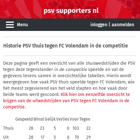
Menu
inloggen
|
aanmelden
Historie
PSV thuis tegen FC Volendam in de competitie
Deze pagina geeft een overzicht van alle
thuis
wedstrijden die PSV
tegen deze tegenstander
in de competitie
speelde en vat de
gegevens tevens samen in overzichtelijke tabellen. Hierin wordt
weergegeven hoe vaak PSV thuis speelde tegen FC Volendam, wie
het meest zegevierend van het veld stapten en hoe vaak door
beide teams werd gescoord.
Klik hier om eenzelfde overzicht te
krijgen van de uitwedstrijden van PSV tegen FC Volendam in de
competitie.
Gespeeld
Winst
Gelijk
Verlies
Voor
Tegen
Thuis
28
23
5
0
103
22
Uit
28
17
5
6
70
29