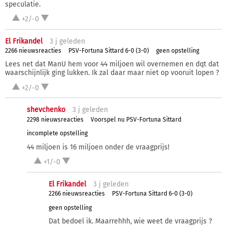
speculatie.
+2/-0
El Frikandel
3 j
geleden
2266 nieuwsreacties
PSV-Fortuna Sittard 6-0 (3-0)
geen opstelling
Lees net dat ManU hem voor 44 miljoen wil overnemen en dqt dat
waarschijnlijk ging lukken. Ik zal daar maar niet op vooruit lopen ?
+2/-0
shevchenko
3 j
geleden
2298 nieuwsreacties
Voorspel nu PSV-Fortuna Sittard
incomplete opstelling
44 miljoen is 16 miljoen onder de vraagprijs!
+1/-0
El Frikandel
3 j
geleden
2266 nieuwsreacties
PSV-Fortuna Sittard 6-0 (3-0)
geen opstelling
Dat bedoel ik. Maarrehhh, wie weet de vraagprijs ?