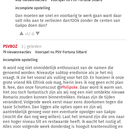
4162 nieuwsreacties
Voorspel nu PSV-Fortuna Sittard
incomplete opstelling
Dan moeten we snel en voorbarig te werk gaan want daar
valt niks aan te verliezen dan?OOk zonder de centen van
Gakpo doen dan?
+1/-0
PSVBOZ
3 j
geleden
79 nieuwsreacties
Voorspel nu PSV-Fortuna Sittard
incomplete opstelling
Ik word nog niet onmiddellijk enthousiast van de namen die
genoemd worden. Niveautje subtop eredivisie als je het mij
vraagt. Ik zie het vooral als vulling voor het ED. En hoezeer ik onze
grote vriend Rik Elfrink ook mag, hierin lees ik nog geen echt plan
B. Nee, dan onze forumscout @
Philipske.
Daar word ik warm van.
Het zou toch fantastisch zijn als wij nog een niet ontdekte nieuwe
Romario zouden kunnen binnentrekken. Helaas zijn de tijden
veranderd. Volgende week eerst maar eens doorkomen tegen die
taaie Schotten. Dan liggen alle opties open en zijn wij
aantrekkelijk genoeg voor een eventuele opvolger van Gakpo
(mocht die dan nog weg willen). Laat het iemand zijn die ons naar
een hoger niveau tilt en restwaarde heeft. Ik wacht het rustig af.
Alles voor volgende week donderdag is hooguit krantenvulling en