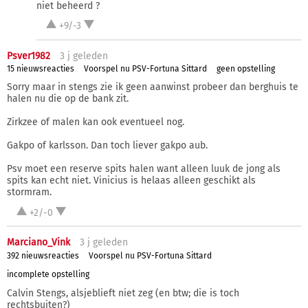
niet beheerd ?
+9/-3
Psver1982
3 j
geleden
15 nieuwsreacties
Voorspel nu PSV-Fortuna Sittard
geen opstelling
Sorry maar in stengs zie ik geen aanwinst probeer dan berghuis te
halen nu die op de bank zit.
Zirkzee of malen kan ook eventueel nog.
Gakpo of karlsson. Dan toch liever gakpo aub.
Psv moet een reserve spits halen want alleen luuk de jong als
spits kan echt niet. Vinicius is helaas alleen geschikt als
stormram.
+2/-0
Marciano_Vink
3 j
geleden
392 nieuwsreacties
Voorspel nu PSV-Fortuna Sittard
incomplete opstelling
Calvin Stengs, alsjeblieft niet zeg (en btw; die is toch
rechtsbuiten?)