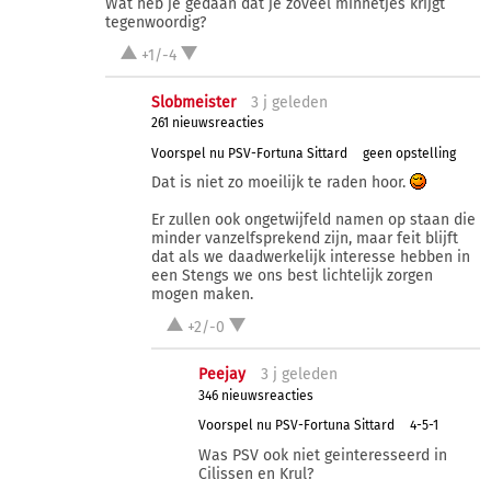
Wat heb je gedaan dat je zoveel minnetjes krijgt
tegenwoordig?
+1/-4
Slobmeister
3 j
geleden
261 nieuwsreacties
Voorspel nu PSV-Fortuna Sittard
geen opstelling
Dat is niet zo moeilijk te raden hoor.
Er zullen ook ongetwijfeld namen op staan die
minder vanzelfsprekend zijn, maar feit blijft
dat als we daadwerkelijk interesse hebben in
een Stengs we ons best lichtelijk zorgen
mogen maken.
+2/-0
Peejay
3 j
geleden
346 nieuwsreacties
Voorspel nu PSV-Fortuna Sittard
4-5-1
Was PSV ook niet geinteresseerd in
Cilissen en Krul?