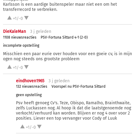
Karlsson is een aardige buitenspeler maar niet een om het
transferrecord te verbreken.
+1/-0
DieKaleMan
3 j
geleden
1108 nieuwsreacties
PSV-Fortuna Sittard 4-1 (2-0)
incomplete opstelling
Misschien een paar eurie over houden voor een goeie cv, is in mijn
ogen nog steeds ons grootste probleem
+1/-0
eindhoven1965
3 j
geleden
132 nieuwsreacties
Voorspel nu PSV-Fortuna Sittard
geen opstelling
Psv heeft genoeg Cv's. Teze, Obispo, Ramalho, Brainthwaite,
zelfs Luckassen nog. Al hoop ik dat die laatstgenoemde nog
verkocht/verhuurd kan worden. Blijven er nog 4 over voor 2
posities. Liever een top vervanger voor Cody of Luuk
+1/-0