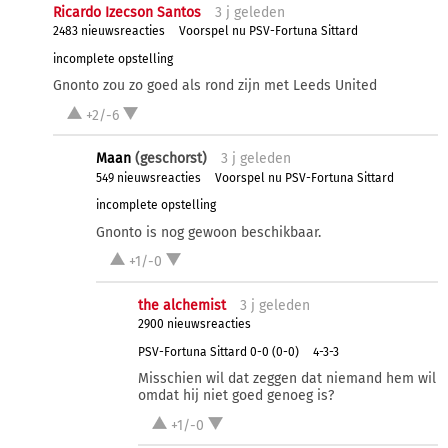
Ricardo Izecson Santos
3 j
geleden
2483 nieuwsreacties
Voorspel nu PSV-Fortuna Sittard
incomplete opstelling
Gnonto zou zo goed als rond zijn met Leeds United
+2/-6
Maan
(geschorst)
3 j
geleden
549 nieuwsreacties
Voorspel nu PSV-Fortuna Sittard
incomplete opstelling
Gnonto is nog gewoon beschikbaar.
+1/-0
the alchemist
3 j
geleden
2900 nieuwsreacties
PSV-Fortuna Sittard 0-0 (0-0)
4-3-3
Misschien wil dat zeggen dat niemand hem wil
omdat hij niet goed genoeg is?
+1/-0