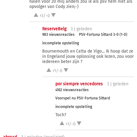
halen voor 20 milj anders zou ik als psv hem niet als
opvolger van Cody zien;-)
+3/-0
ReserveBelg
3 j
geleden
983 nieuwsreacties
PSV-Fortuna Sittard 3-0 (1-0)
incomplete opstelling
Bournemouth en Celta de Vigo... Ik hoop dat ze
in Engeland jouw oplossing ook lezen, zou voor
iedereen beter zijn ?
+1/-0
por siempre vencedores
3 j
geleden
4162 nieuwsreacties
Voorspel nu PSV-Fortuna Sittard
incomplete opstelling
Toch?
+1/-0