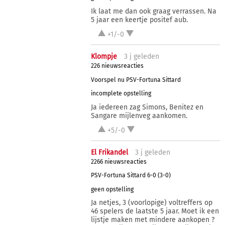
Ik laat me dan ook graag verrassen. Na
5 jaar een keertje positef aub.
+1/-0
Klompje
3 j
geleden
226 nieuwsreacties
Voorspel nu PSV-Fortuna Sittard
incomplete opstelling
Ja iedereen zag Simons, Benitez en
Sangare mijlenveg aankomen.
+5/-0
El Frikandel
3 j
geleden
2266 nieuwsreacties
PSV-Fortuna Sittard 6-0 (3-0)
geen opstelling
Ja netjes, 3 (voorlopige) voltreffers op
46 spelers de laatste 5 jaar. Moet ik een
lijstje maken met mindere aankopen ?