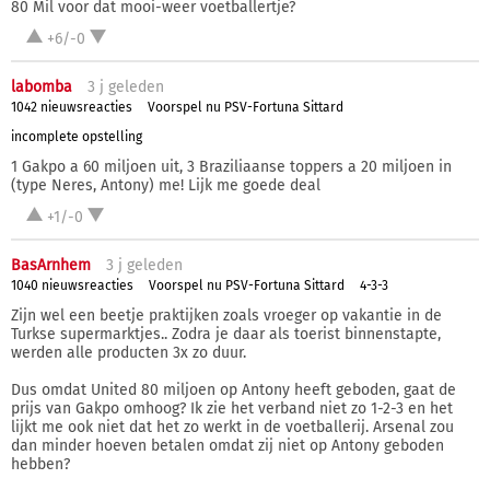
80 Mil voor dat mooi-weer voetballertje?
+6/-0
labomba
3 j
geleden
1042 nieuwsreacties
Voorspel nu PSV-Fortuna Sittard
incomplete opstelling
1 Gakpo a 60 miljoen uit, 3 Braziliaanse toppers a 20 miljoen in
(type Neres, Antony) me! Lijk me goede deal
+1/-0
BasArnhem
3 j
geleden
1040 nieuwsreacties
Voorspel nu PSV-Fortuna Sittard
4-3-3
Zijn wel een beetje praktijken zoals vroeger op vakantie in de
Turkse supermarktjes.. Zodra je daar als toerist binnenstapte,
werden alle producten 3x zo duur.
Dus omdat United 80 miljoen op Antony heeft geboden, gaat de
prijs van Gakpo omhoog? Ik zie het verband niet zo 1-2-3 en het
lijkt me ook niet dat het zo werkt in de voetballerij. Arsenal zou
dan minder hoeven betalen omdat zij niet op Antony geboden
hebben?