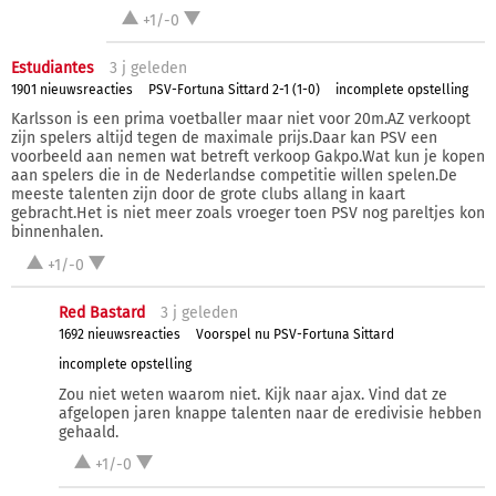
+1/-0
Estudiantes
3 j
geleden
1901 nieuwsreacties
PSV-Fortuna Sittard 2-1 (1-0)
incomplete opstelling
Karlsson is een prima voetballer maar niet voor 20m.AZ verkoopt
zijn spelers altijd tegen de maximale prijs.Daar kan PSV een
voorbeeld aan nemen wat betreft verkoop Gakpo.Wat kun je kopen
aan spelers die in de Nederlandse competitie willen spelen.De
meeste talenten zijn door de grote clubs allang in kaart
gebracht.Het is niet meer zoals vroeger toen PSV nog pareltjes kon
binnenhalen.
+1/-0
Red Bastard
3 j
geleden
1692 nieuwsreacties
Voorspel nu PSV-Fortuna Sittard
incomplete opstelling
Zou niet weten waarom niet. Kijk naar ajax. Vind dat ze
afgelopen jaren knappe talenten naar de eredivisie hebben
gehaald.
+1/-0