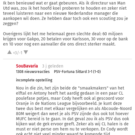
Ik ben benieuwd wat er gaat gebeuren. Als ik directeur van Man
Utd was, zou ik het hoofd koel proberen te houden en zeker niet
teveel luisteren naar een nieuwe Nederlandse manager die
aankopen wil doen. Ze hebben daar toch ook een scouting zou je
zeggen?
Overigens lijkt het me helemaal geen slechte deal: 60 miljoen
krijgen voor Gakpo, 20 betalen voor Karlsson, 30 voor op de bank
en 10 voor nog een aanvaller die ons direct sterker maakt.
+3/-1
SouBavaria
3 j
geleden
1308 nieuwsreacties
PSV-Fortuna Sittard 3-1 (1-0)
incomplete opstelling
Nou in die zin, het zijn beide de "smaakmakers" van het
elftal en Antony heeft het aardig gedaan in een paar CL
poulefase potjes, maar Cody heeft ook al gescoord voor
Oranje in de Nations League bijvoorbeeld. Je kunt deze
twee dus best met elkaar vergelijken en als Abcoude-Noord
80M weigert dan weet je als PSV zijnde dus ook tot hoever
MUFC bereid is te gaan. In dat geval zou ik als PSV dus ook
kijken wat de gek ervoor geeft. Zeker als wij CL halen is de
must er niet perse om hem nu te verkopen. En Cody wordt
ook echt niet veel minder waard te komende tijd.