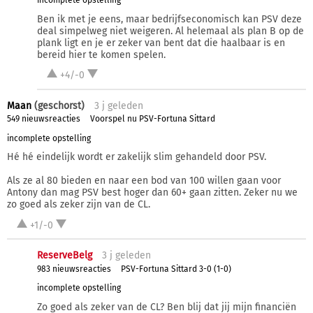
incomplete opstelling
Ben ik met je eens, maar bedrijfseconomisch kan PSV deze
deal simpelweg niet weigeren. Al helemaal als plan B op de
plank ligt en je er zeker van bent dat die haalbaar is en
bereid hier te komen spelen.
+4/-0
Maan
(geschorst)
3 j
geleden
549 nieuwsreacties
Voorspel nu PSV-Fortuna Sittard
incomplete opstelling
Hé hé eindelijk wordt er zakelijk slim gehandeld door PSV.
Als ze al 80 bieden en naar een bod van 100 willen gaan voor
Antony dan mag PSV best hoger dan 60+ gaan zitten. Zeker nu we
zo goed als zeker zijn van de CL.
+1/-0
ReserveBelg
3 j
geleden
983 nieuwsreacties
PSV-Fortuna Sittard 3-0 (1-0)
incomplete opstelling
Zo goed als zeker van de CL? Ben blij dat jij mijn financiën