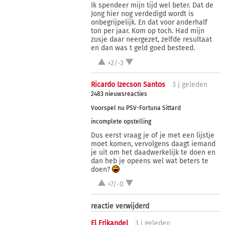
Ik spendeer mijn tijd wel beter. Dat de
Jong hier nog verdedigd wordt is
onbegrijpelijk. En dat voor anderhalf
ton per jaar. Kom op toch. Had mijn
zusje daar neergezet, zelfde resultaat
en dan was t geld goed besteed.
+2/-3
Ricardo Izecson Santos
3 j
geleden
2483 nieuwsreacties
Voorspel nu PSV-Fortuna Sittard
incomplete opstelling
Dus eerst vraag je of je met een lijstje
moet komen, vervolgens daagt iemand
je uit om het daadwerkelijk te doen en
dan heb je opeens wel wat beters te
doen?
+7/-0
reactie verwijderd
El Frikandel
3 j
geleden