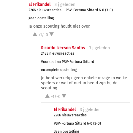
El Frikandel
3 j
geleden
2266 nieuwsreacties
PSV-Fortuna Sittard 6-0 (3-0)
geen opstelling
Ja onze scouting houdt niet over.
+1/-0
Ricardo Izecson Santos
3 j
geleden
2483 nieuwsreacties
Voorspel nu PSV-Fortuna Sittard
incomplete opstelling
Je hebt werkelijk geen enkele inzage in welke
spelers er wel of niet in beeld zijn bij de
scouting
+1/-0
El Frikandel
3 j
geleden
2266 nieuwsreacties
PSV-Fortuna Sittard 6-0 (3-0)
geen opstelling