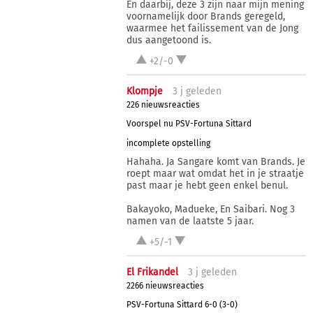
En daarbij, deze 3 zijn naar mijn mening
voornamelijk door Brands geregeld,
waarmee het failissement van de Jong
dus aangetoond is.
+2/-0
Klompje
3 j
geleden
226 nieuwsreacties
Voorspel nu PSV-Fortuna Sittard
incomplete opstelling
Hahaha. Ja Sangare komt van Brands. Je
roept maar wat omdat het in je straatje
past maar je hebt geen enkel benul.
Bakayoko, Madueke, En Saibari. Nog 3
namen van de laatste 5 jaar.
+5/-1
El Frikandel
3 j
geleden
2266 nieuwsreacties
PSV-Fortuna Sittard 6-0 (3-0)