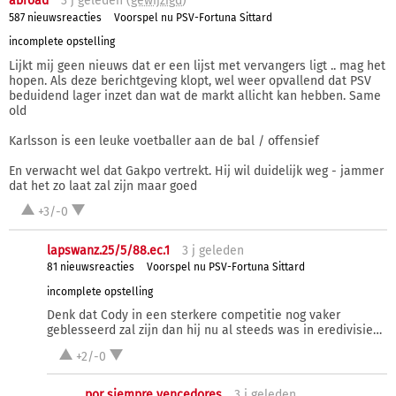
abroad
3 j
geleden (
gewijzigd
)
587 nieuwsreacties
Voorspel nu PSV-Fortuna Sittard
incomplete opstelling
Lijkt mij geen nieuws dat er een lijst met vervangers ligt .. mag het
hopen. Als deze berichtgeving klopt, wel weer opvallend dat PSV
beduidend lager inzet dan wat de markt allicht kan hebben. Same
old
Karlsson is een leuke voetballer aan de bal / offensief
En verwacht wel dat Gakpo vertrekt. Hij wil duidelijk weg - jammer
dat het zo laat zal zijn maar goed
+3/-0
lapswanz.25/5/88.ec.1
3 j
geleden
81 nieuwsreacties
Voorspel nu PSV-Fortuna Sittard
incomplete opstelling
Denk dat Cody in een sterkere competitie nog vaker
geblesseerd zal zijn dan hij nu al steeds was in eredivisie…
+2/-0
por siempre vencedores
3 j
geleden