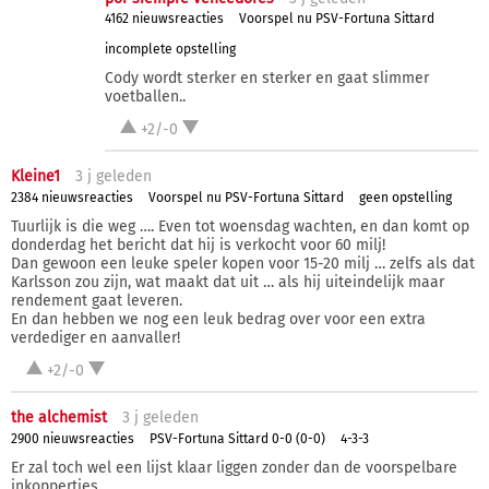
4162 nieuwsreacties
Voorspel nu PSV-Fortuna Sittard
incomplete opstelling
Cody wordt sterker en sterker en gaat slimmer
voetballen..
+2/-0
Kleine1
3 j
geleden
2384 nieuwsreacties
Voorspel nu PSV-Fortuna Sittard
geen opstelling
Tuurlijk is die weg …. Even tot woensdag wachten, en dan komt op
donderdag het bericht dat hij is verkocht voor 60 milj!
Dan gewoon een leuke speler kopen voor 15-20 milj … zelfs als dat
Karlsson zou zijn, wat maakt dat uit … als hij uiteindelijk maar
rendement gaat leveren.
En dan hebben we nog een leuk bedrag over voor een extra
verdediger en aanvaller!
+2/-0
the alchemist
3 j
geleden
2900 nieuwsreacties
PSV-Fortuna Sittard 0-0 (0-0)
4-3-3
Er zal toch wel een lijst klaar liggen zonder dan de voorspelbare
inkoppertjes.