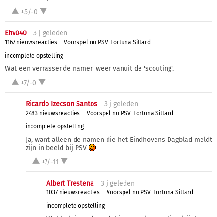
+5/-0
Ehv040
3 j
geleden
1167 nieuwsreacties
Voorspel nu PSV-Fortuna Sittard
incomplete opstelling
Wat een verrassende namen weer vanuit de 'scouting'.
+7/-0
Ricardo Izecson Santos
3 j
geleden
2483 nieuwsreacties
Voorspel nu PSV-Fortuna Sittard
incomplete opstelling
Ja, want alleen de namen die het Eindhovens Dagblad meldt
zijn in beeld bij PSV
+7/-11
Albert Trestena
3 j
geleden
1037 nieuwsreacties
Voorspel nu PSV-Fortuna Sittard
incomplete opstelling