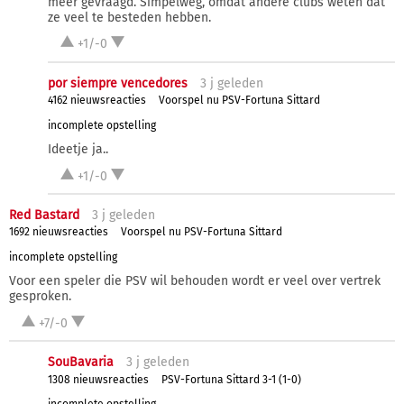
meer gevraagd. Simpelweg, omdat andere clubs weten dat
ze veel te besteden hebben.
+1/-0
por siempre vencedores
3 j
geleden
4162 nieuwsreacties
Voorspel nu PSV-Fortuna Sittard
incomplete opstelling
Ideetje ja..
+1/-0
Red Bastard
3 j
geleden
1692 nieuwsreacties
Voorspel nu PSV-Fortuna Sittard
incomplete opstelling
Voor een speler die PSV wil behouden wordt er veel over vertrek
gesproken.
+7/-0
SouBavaria
3 j
geleden
1308 nieuwsreacties
PSV-Fortuna Sittard 3-1 (1-0)