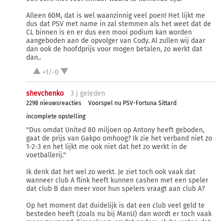
Alleen 60M, dat is wel waanzinnig veel poen! Het lijkt me
dus dat PSV met name in zal stemmen als het weet dat de
CL binnen is en er dus een mooi podium kan worden
aangeboden aan de opvolger van Cody. Al zullen wij daar
dan ook de hoofdprijs voor mogen betalen, zo werkt dat
dan..
+1/-0
shevchenko
3 j
geleden
2298 nieuwsreacties
Voorspel nu PSV-Fortuna Sittard
incomplete opstelling
"Dus omdat United 80 miljoen op Antony heeft geboden,
gaat de prijs van Gakpo omhoog? Ik zie het verband niet zo
1-2-3 en het lijkt me ook niet dat het zo werkt in de
voetballerij."
Ik denk dat het wel zo werkt. Je ziet toch ook vaak dat
wanneer club A flink heeft kunnen cashen met een speler
dat club B dan meer voor hun spelers vraagt aan club A?
Op het moment dat duidelijk is dat een club veel geld te
besteden heeft (zoals nu bij ManU) dan wordt er toch vaak