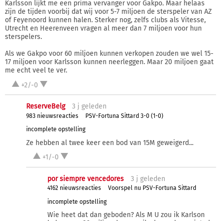
Karlsson lijkt me een prima vervanger voor Gakpo. Maar helaas
zijn de tijden voorbij dat wij voor 5-7 miljoen de sterspeler van AZ
of Feyenoord kunnen halen. Sterker nog, zelfs clubs als Vitesse,
Utrecht en Heerenveen vragen al meer dan 7 miljoen voor hun
sterspelers.
Als we Gakpo voor 60 miljoen kunnen verkopen zouden we wel 15-
17 miljoen voor Karlsson kunnen neerleggen. Maar 20 miljoen gaat
me echt veel te ver.
+2/-0
ReserveBelg
3 j
geleden
983 nieuwsreacties
PSV-Fortuna Sittard 3-0 (1-0)
incomplete opstelling
Ze hebben al twee keer een bod van 15M geweigerd...
+1/-0
por siempre vencedores
3 j
geleden
4162 nieuwsreacties
Voorspel nu PSV-Fortuna Sittard
incomplete opstelling
Wie heet dat dan geboden? Als M U zou ik Karlson