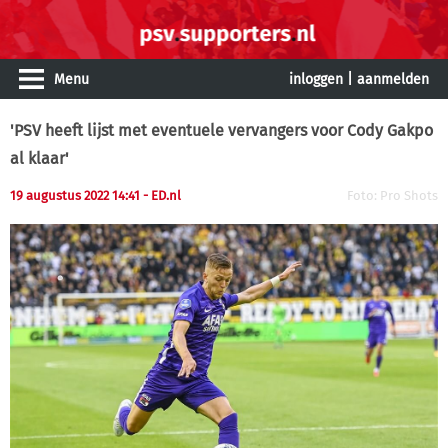
Menu
inloggen
|
aanmelden
'PSV heeft lijst met eventuele vervangers voor Cody Gakpo
al klaar'
19 augustus 2022 14:41
- ED.nl
Foto: Pro Shots