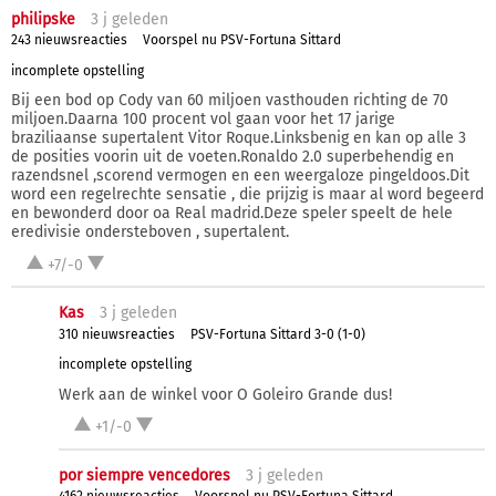
philipske
3 j
geleden
243 nieuwsreacties
Voorspel nu PSV-Fortuna Sittard
incomplete opstelling
Bij een bod op Cody van 60 miljoen vasthouden richting de 70
miljoen.Daarna 100 procent vol gaan voor het 17 jarige
braziliaanse supertalent Vitor Roque.Linksbenig en kan op alle 3
de posities voorin uit de voeten.Ronaldo 2.0 superbehendig en
razendsnel ,scorend vermogen en een weergaloze pingeldoos.Dit
word een regelrechte sensatie , die prijzig is maar al word begeerd
en bewonderd door oa Real madrid.Deze speler speelt de hele
eredivisie ondersteboven , supertalent.
+7/-0
Kas
3 j
geleden
310 nieuwsreacties
PSV-Fortuna Sittard 3-0 (1-0)
incomplete opstelling
Werk aan de winkel voor O Goleiro Grande dus!
+1/-0
por siempre vencedores
3 j
geleden