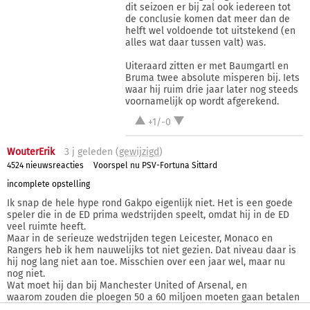
dit seizoen er bij zal ook iedereen tot
de conclusie komen dat meer dan de
helft wel voldoende tot uitstekend (en
alles wat daar tussen valt) was.
Uiteraard zitten er met Baumgartl en
Bruma twee absolute misperen bij. Iets
waar hij ruim drie jaar later nog steeds
voornamelijk op wordt afgerekend.
+1/-0
WouterErik
3 j
geleden (
gewijzigd
)
4524 nieuwsreacties
Voorspel nu PSV-Fortuna Sittard
incomplete opstelling
Ik snap de hele hype rond Gakpo eigenlijk niet. Het is een goede
speler die in de ED prima wedstrijden speelt, omdat hij in de ED
veel ruimte heeft.
Maar in de serieuze wedstrijden tegen Leicester, Monaco en
Rangers heb ik hem nauwelijks tot niet gezien. Dat niveau daar is
hij nog lang niet aan toe. Misschien over een jaar wel, maar nu
nog niet.
Wat moet hij dan bij Manchester United of Arsenal, en
waarom zouden die ploegen 50 a 60 miljoen moeten gaan betalen
als hij tegen Leicester en Monaco zijn man nieteens voorbij komt ?