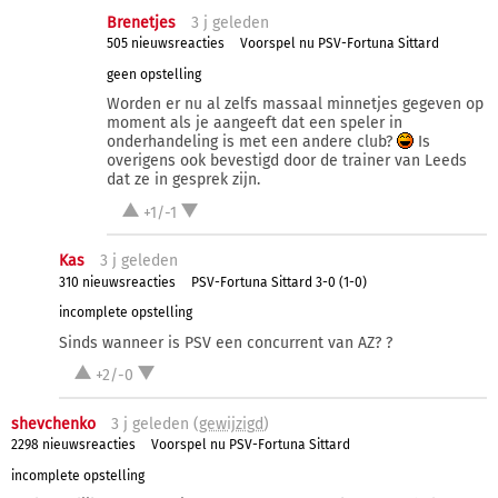
Brenetjes
3 j
geleden
505 nieuwsreacties
Voorspel nu PSV-Fortuna Sittard
geen opstelling
Worden er nu al zelfs massaal minnetjes gegeven op
moment als je aangeeft dat een speler in
onderhandeling is met een andere club?
Is
overigens ook bevestigd door de trainer van Leeds
dat ze in gesprek zijn.
+1/-1
Kas
3 j
geleden
310 nieuwsreacties
PSV-Fortuna Sittard 3-0 (1-0)
incomplete opstelling
Sinds wanneer is PSV een concurrent van AZ? ?
+2/-0
shevchenko
3 j
geleden (
gewijzigd
)
2298 nieuwsreacties
Voorspel nu PSV-Fortuna Sittard
incomplete opstelling