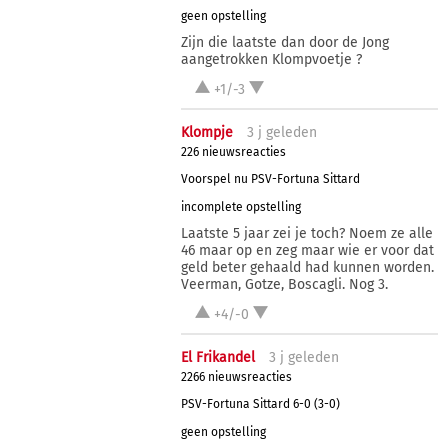
geen opstelling
Zijn die laatste dan door de Jong
aangetrokken Klompvoetje ?
+1/-3
Klompje
3 j
geleden
226 nieuwsreacties
Voorspel nu PSV-Fortuna Sittard
incomplete opstelling
Laatste 5 jaar zei je toch? Noem ze alle
46 maar op en zeg maar wie er voor dat
geld beter gehaald had kunnen worden.
Veerman, Gotze, Boscagli. Nog 3.
+4/-0
El Frikandel
3 j
geleden
2266 nieuwsreacties
PSV-Fortuna Sittard 6-0 (3-0)
geen opstelling