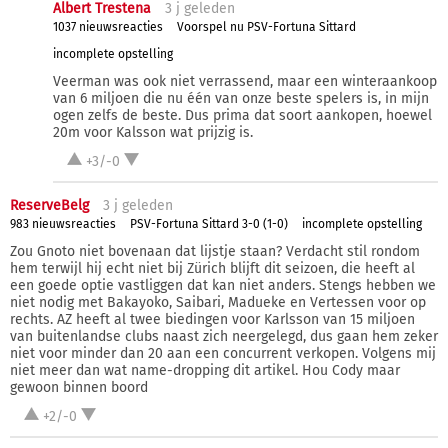
Albert Trestena
3 j
geleden
1037 nieuwsreacties
Voorspel nu PSV-Fortuna Sittard
incomplete opstelling
Veerman was ook niet verrassend, maar een winteraankoop
van 6 miljoen die nu één van onze beste spelers is, in mijn
ogen zelfs de beste. Dus prima dat soort aankopen, hoewel
20m voor Kalsson wat prijzig is.
+3/-0
ReserveBelg
3 j
geleden
983 nieuwsreacties
PSV-Fortuna Sittard 3-0 (1-0)
incomplete opstelling
Zou Gnoto niet bovenaan dat lijstje staan? Verdacht stil rondom
hem terwijl hij echt niet bij Zürich blijft dit seizoen, die heeft al
een goede optie vastliggen dat kan niet anders. Stengs hebben we
niet nodig met Bakayoko, Saibari, Madueke en Vertessen voor op
rechts. AZ heeft al twee biedingen voor Karlsson van 15 miljoen
van buitenlandse clubs naast zich neergelegd, dus gaan hem zeker
niet voor minder dan 20 aan een concurrent verkopen. Volgens mij
niet meer dan wat name-dropping dit artikel. Hou Cody maar
gewoon binnen boord
+2/-0