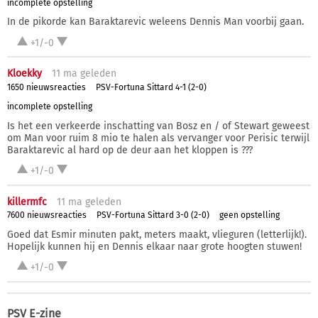
incomplete opstelling
In de pikorde kan Baraktarevic weleens Dennis Man voorbij gaan.
+1/-0
Kloekky
11 ma
geleden
1650 nieuwsreacties
PSV-Fortuna Sittard 4-1 (2-0)
incomplete opstelling
Is het een verkeerde inschatting van Bosz en / of Stewart geweest
om Man voor ruim 8 mio te halen als vervanger voor Perisic terwijl
Baraktarevic al hard op de deur aan het kloppen is ???
+1/-0
killermfc
11 ma
geleden
7600 nieuwsreacties
PSV-Fortuna Sittard 3-0 (2-0)
geen opstelling
Goed dat Esmir minuten pakt, meters maakt, vlieguren (letterlijk!).
Hopelijk kunnen hij en Dennis elkaar naar grote hoogten stuwen!
+1/-0
PSV E-zine