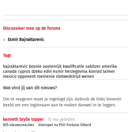
Discussieer mee op de forums
Esmir Bajraktarevic
Tags
bajraktarevic
bosnie
oostenrijk
kwalificatie
sabitzer
amerika
canada
cyprus
dzeko
edin
esmir
herzegovina
konrad
laimer
mexico
opponent
roemenie
slotwedstrijd
wenen
Wat vind jij van dit nieuws?
Om te reageren moet je ingelogd zijn. Gebruik de links bovenin
beeld om een loginnaam aan te maken danwel in te loggen.
kenneth brylle topper
12 ma
geleden
855 nieuwsreacties
Voorspel nu PSV-Fortuna Sittard