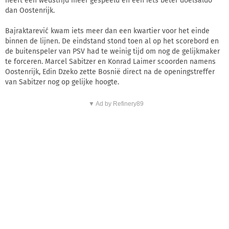
heeft een wedstrijd meer gespeeld en een iets beter doelsaldo
dan Oostenrijk.
Bajraktarević kwam iets meer dan een kwartier voor het einde
binnen de lijnen. De eindstand stond toen al op het scorebord en
de buitenspeler van PSV had te weinig tijd om nog de gelijkmaker
te forceren. Marcel Sabitzer en Konrad Laimer scoorden namens
Oostenrijk, Edin Dzeko zette Bosnië direct na de openingstreffer
van Sabitzer nog op gelijke hoogte.
▼ Ad by Refinery89