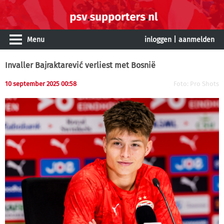
Menu
inloggen
|
aanmelden
Invaller Bajraktarević verliest met Bosnië
10 september 2025 00:58
Foto: Pro Shots