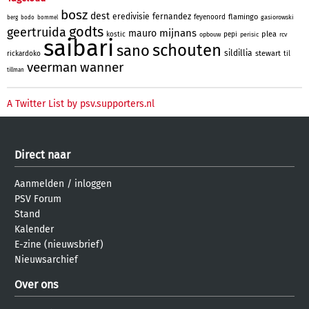
bosz
dest
eredivisie
fernandez
flamingo
feyenoord
gasiorowski
berg
bodo
bommel
godts
geertruida
mijnans
mauro
plea
kostic
pepi
opbouw
perisic
rcv
saibari
schouten
sano
sildillia
stewart
rickardoko
til
veerman
wanner
tillman
A Twitter List by psv.supporters.nl
Direct naar
Aanmelden
/
inloggen
PSV Forum
Stand
Kalender
E-zine (nieuwsbrief)
Nieuwsarchief
Over ons