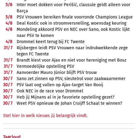
5/
8
Inter moet dokken voor Perišić, clausule geldt alleen voor
Barça
5/
8
PSV Vrouwen bereiken finale voorronde Champions League
4/
8
Deal Kostic ook in stroomversnelling, woensdag keuring
4/
8
Mondeling akkoord PSV en NEC over Sano, ook Kostic lijkt
naar PSV te komen
4/
8
Drommel keert terug bij FC Twente
31/
7
Rijsbergen leidt PSV Vrouwen naar indrukwekkende zege
tegen FC Twente
31/
7
Brandt kiest voor Ajax en niet voor hereniging met Bosz
31/
7
Vermoedelijke opstelling PSV
31/
7
Aanvoerder Mauro Júnior blijft PSV trouw
30/
7
Sano zet zinnen op PSV, sleutelrol voor zaakwaarnemer
30/
7
PSV laat oog vallen op Ajax-target Van Rooij
30/
7
Ook NEC in de race voor Drommel
30/
7
Heb jij Mijnans al in je favoriete opstelling gezet?
30/
7
Weet PSV opnieuw de Johan Cruijff Schaal te winnen?
Stel hier in welk nieuws jij belangrijk vindt.
Tagcloud