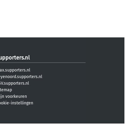
upporters.nl
ax.supporters.nl
eyenoord.supporters.nl
V.supporters.nl
itemap
ijn voorkeuren
ookie-instellingen