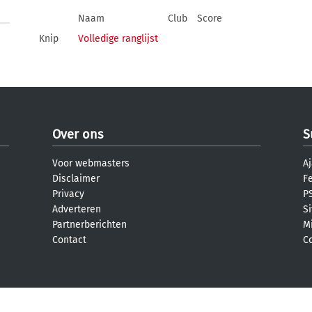
Naam
Club
Score
Knip
Volledige ranglijst
Over ons
S
Voor webmasters
Aj
Disclaimer
F
Privacy
PS
Adverteren
S
Partnerberichten
M
Contact
C