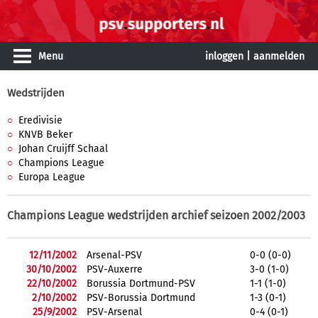
Menu
inloggen
|
aanmelden
Wedstrijden
Eredivisie
KNVB Beker
Johan Cruijff Schaal
Champions League
Europa League
Champions League wedstrijden archief seizoen 2002/2003
12/11/2002
Arsenal-PSV
0-0 (0-0)
30/10/2002
PSV-Auxerre
3-0 (1-0)
22/10/2002
Borussia Dortmund-PSV
1-1 (1-0)
2/10/2002
PSV-Borussia Dortmund
1-3 (0-1)
25/9/2002
PSV-Arsenal
0-4 (0-1)