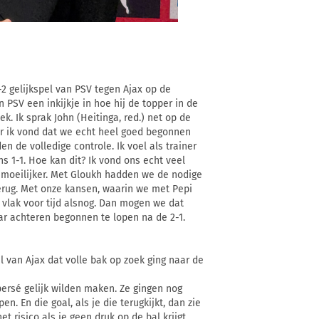
2 gelijkspel van PSV tegen Ajax op de
n PSV een inkijkje in hoe hij de topper in de
ek. Ik sprak John (Heitinga, red.) net op de
aar ik vond dat we echt heel goed begonnen
 de volledige controle. Ik voel als trainer
ens 1-1. Hoe kan dit? Ik vond ons echt veel
 moeilijker. Met Gloukh hadden we de nodige
erug. Met onze kansen, waarin we met Pepi
vlak voor tijd alsnog. Dan mogen we dat
r achteren begonnen te lopen na de 2-1.
l van Ajax dat volle bak op zoek ging naar de
persé gelijk wilden maken. Ze gingen nog
. En die goal, als je die terugkijkt, dan zie
et risico als je geen druk op de bal krijgt.