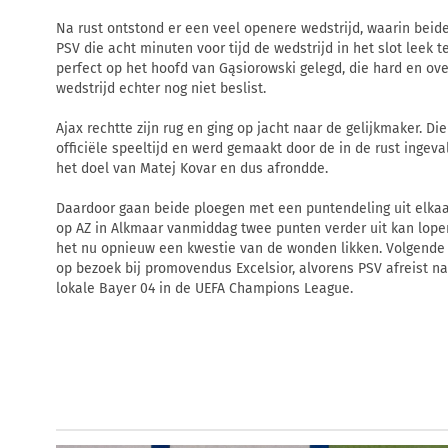
Na rust ontstond er een veel openere wedstrijd, waarin bei
PSV die acht minuten voor tijd de wedstrijd in het slot leek 
perfect op het hoofd van Gąsiorowski gelegd, die hard en o
wedstrijd echter nog niet beslist.
Ajax rechtte zijn rug en ging op jacht naar de gelijkmaker. Die
officiële speeltijd en werd gemaakt door de in de rust ingev
het doel van Matej Kovar en dus afrondde.
Daardoor gaan beide ploegen met een puntendeling uit elkaa
op AZ in Alkmaar vanmiddag twee punten verder uit kan lopen
het nu opnieuw een kwestie van de wonden likken. Volgende 
op bezoek bij promovendus Excelsior, alvorens PSV afreist n
lokale Bayer 04 in de UEFA Champions League.