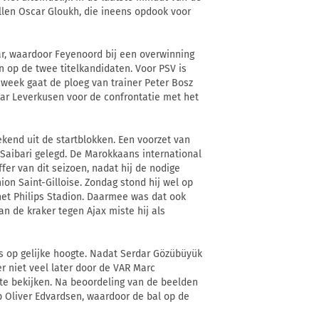
allen Oscar Gloukh, die ineens opdook voor
r, waardoor Feyenoord bij een overwinning
 op de twee titelkandidaten. Voor PSV is
week gaat de ploeg van trainer Peter Bosz
aar Leverkusen voor de confrontatie met het
kend uit de startblokken. Een voorzet van
 Saibari gelegd. De Marokkaans international
er van dit seizoen, nadat hij de nodige
on Saint-Gilloise. Zondag stond hij wel op
het Philips Stadion. Daarmee was dat ook
an de kraker tegen Ajax miste hij als
s op gelijke hoogte. Nadat Serdar Gözübüyük
r niet veel later door de VAR Marc
te bekijken. Na beoordeling van de beelden
 Oliver Edvardsen, waardoor de bal op de