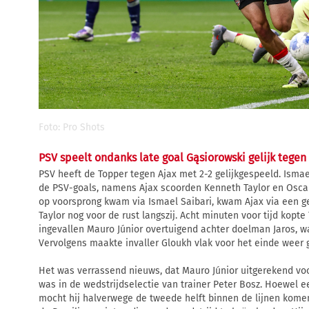
Foto: Pro Shots
PSV speelt ondanks late goal Gąsiorowski gelijk tegen
PSV heeft de Topper tegen Ajax met 2-2 gelijkgespeeld. Isma
de PSV-goals, namens Ajax scoorden Kenneth Taylor en Oscar
op voorsprong kwam via Ismael Saibari, kwam Ajax via een 
Taylor nog voor de rust langszij. Acht minuten voor tijd kopt
ingevallen Mauro Júnior overtuigend achter doelman Jaros, 
Vervolgens maakte invaller Gloukh vlak voor het einde weer g
Het was verrassend nieuws, dat Mauro Júnior uitgerekend voo
was in de wedstrijdselectie van trainer Peter Bosz. Hoewel e
mocht hij halverwege de tweede helft binnen de lijnen komen