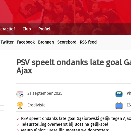
teractief
Club
Profiel
Twitter
Facebook
Bronnen
Scorebord
RSS feed
PSV speelt ondanks late goal G
Ajax
21 september 2025
Ph
Eredivisie
E
PSV speelt ondanks late goal Gąsiorowski gelijk tegen Ajax
Teleurstelling overheerst bij Bosz na gelijkspel
Mauro Júnior: "Deze lijn moeten we doorzetten"