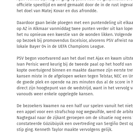
officiële speeltijd en werd gemaakt door de in de rust ingev
het doel van Matej Kovar en dus afrondde.
Daardoor gaan beide ploegen met een puntendeling uit elkaa
op AZ in Alkmaar vanmiddag twee punten verder uit kan lopen
het nu opnieuw een kwestie van de wonden likken. Volgende 
op bezoek bij promovendus Excelsior, alvorens PSV afreist n
lokale Bayer 04 in de UEFA Champions League.
PSV begon voortvarend aan het duel met Ajax en kwam uitste
Ivan Perisic werd keurig bij de tweede paal op het hoofd van
kopte overtuigend binnen en maakte daarmee zijn eerste treff
kansen miste in de afgelopen weken tegen Telstar, NEC en Uni
de goede plek en opende na zes minuten dus al de score in 
direct zijn hoogtepunt van de wedstrijd, want in het vervolg v
vanouds weer enkele opgelegde kansen.
De bezoekers kwamen na een half uur spelen vanuit het niet
een appel voor een strafschop nog wegwuifde, werd de arbite
Nagtegaal naar de zijkant geroepen om de situatie nog eens 
constateerde Gözübüyük een overtreding van Sergiño Dest op
stip ging. Kenneth Taylor maakte vervolgens gelijk.