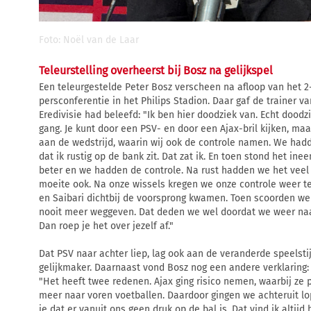
Foto: Noël van de Laar
Teleurstelling overheerst bij Bosz na gelijkspel
Een teleurgestelde Peter Bosz verscheen na afloop van het 2-
persconferentie in het Philips Stadion. Daar gaf de trainer va
Eredivisie had beleefd: "Ik ben hier doodziek van. Echt doodzi
gang. Je kunt door een PSV- en door een Ajax-bril kijken, m
aan de wedstrijd, waarin wij ook de controle namen. We hadden
dat ik rustig op de bank zit. Dat zat ik. En toen stond het ine
beter en we hadden de controle. Na rust hadden we het veel
moeite ook. Na onze wissels kregen we onze controle weer t
en Saibari dichtbij de voorsprong kwamen. Toen scoorden we 
nooit meer weggeven. Dat deden we wel doordat we weer naa
Dan roep je het over jezelf af."
Dat PSV naar achter liep, lag ook aan de veranderde speelstij
gelijkmaker. Daarnaast vond Bosz nog een andere verklaring:
"Het heeft twee redenen. Ajax ging risico nemen, waarbij ze 
meer naar voren voetballen. Daardoor gingen we achteruit lopen
je dat er vanuit ons geen druk op de bal is. Dat vind ik altijd h