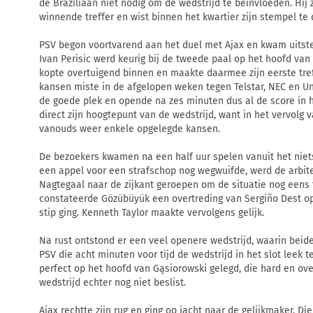
de Braziliaan niet nodig om de wedstrijd te beïnvloeden. Hij 
winnende treffer en wist binnen het kwartier zijn stempel te 
PSV begon voortvarend aan het duel met Ajax en kwam uitste
Ivan Perisic werd keurig bij de tweede paal op het hoofd van
kopte overtuigend binnen en maakte daarmee zijn eerste treff
kansen miste in de afgelopen weken tegen Telstar, NEC en Uni
de goede plek en opende na zes minuten dus al de score in 
direct zijn hoogtepunt van de wedstrijd, want in het vervolg v
vanouds weer enkele opgelegde kansen.
De bezoekers kwamen na een half uur spelen vanuit het niet
een appel voor een strafschop nog wegwuifde, werd de arbite
Nagtegaal naar de zijkant geroepen om de situatie nog eens 
constateerde Gözübüyük een overtreding van Sergiño Dest op
stip ging. Kenneth Taylor maakte vervolgens gelijk.
Na rust ontstond er een veel openere wedstrijd, waarin bei
PSV die acht minuten voor tijd de wedstrijd in het slot leek 
perfect op het hoofd van Gąsiorowski gelegd, die hard en o
wedstrijd echter nog niet beslist.
Ajax rechtte zijn rug en ging op jacht naar de gelijkmaker. Die