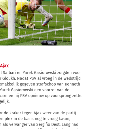
 Ajax
el Saibari en Yarek Gasiorowski zorgden voor
 Gloukh. Nadat PSV al vroeg in de wedstrijd
gemakkelijk gegeven strafschop van Kenneth
e Yarek Gąsiorowski een voorzet van de
waarmee hij PSV opnieuw op voorsprong zette.
elijk.
r de kraker tegen Ajax weer van de partij
en plek in de basis nog te vroeg kwam,
 als vervanger van Sergiño Dest. Lang had