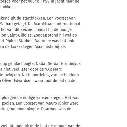
zorgde voor het vuur bij PSV in jacht naar de
drukken.
kend uit de startblokken. Een voorzet van
 Saibari gelegd. De Marokkaans international
er van dit seizoen, nadat hij de nodige
on Saint-Gilloise. Zondag stond hij wel op
het Philips Stadion. Daarmee was dat ook
an de kraker tegen Ajax miste hij als
s op gelijke hoogte. Nadat Serdar Gözübüyük
r niet veel later door de VAR Marc
te bekijken. Na beoordeling van de beelden
 Oliver Edvardsen, waardoor de bal op de
de ploegen de nodige kansen kregen. Het was
te gooien. Een voorzet van Mauro Júnior werd
vertuigend binnenkopte. Daarmee was de
 viel uiteindelijk in de laatste minuut van de