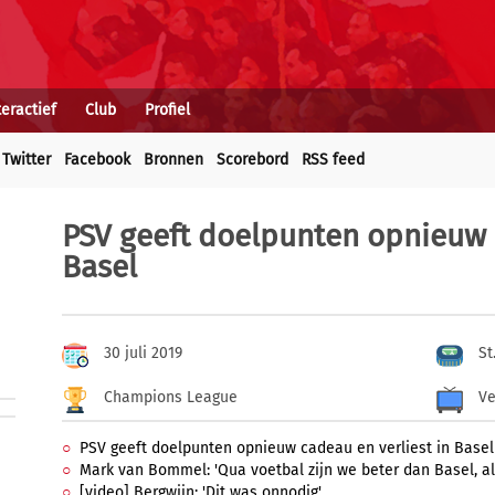
teractief
Club
Profiel
Twitter
Facebook
Bronnen
Scorebord
RSS feed
PSV geeft doelpunten opnieuw c
Basel
30 juli 2019
St
Champions League
Ve
PSV geeft doelpunten opnieuw cadeau en verliest in Basel
Mark van Bommel: 'Qua voetbal zijn we beter dan Basel, a
[video] Bergwijn: 'Dit was onnodig'