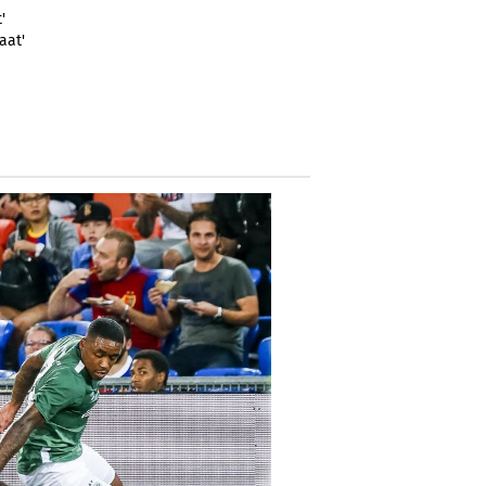
'
aat'