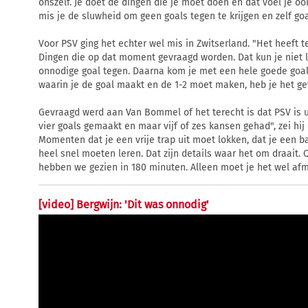
onszelf. Je doet de dingen die je moet doen en dat voel je 
mis je de sluwheid om geen goals tegen te krijgen en zelf go
Voor PSV ging het echter wel mis in Zwitserland. "Het heeft 
Dingen die op dat moment gevraagd worden. Dat kun je niet lat
onnodige goal tegen. Daarna kom je met een hele goede goal 
waarin je de goal maakt en de 1-2 moet maken, heb je het gev
Gevraagd werd aan Van Bommel of het terecht is dat PSV is ui
vier goals gemaakt en maar vijf of zes kansen gehad", zei hij 
Momenten dat je een vrije trap uit moet lokken, dat je een ba
heel snel moeten leren. Dat zijn details waar het om draait. 
hebben we gezien in 180 minuten. Alleen moet je het wel af
[video] Bergwijn: 'Dit was onnodig'