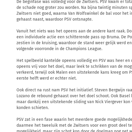
De beginfase was volledig voor de Zwitsers. PSV kwam er tota
de schade nog groter zou worden. Na bijna twintig minuten s
Zwitsers niet goed, waarna Van Wolfswinkel de bal voor het i
gehaast naast, waardoor PSV ontsnapte.
Vanuit het niets was het opeens aan de andere kant raak. Do
een individuele actie een schitterende pass op Bruma. De Po
zestien in de kruising, waardoor de stand weer gelijk werd e
volgende voorronde in de Champions League.
Het spelbeeld kantelde opeens volledig en PSV was heer en 
opeens vrij voor het doel, maar leek te schrikken van de mog
verkeerd, terwijl ook Malen een uitstekende kans kreeg om P
eerste helft werd er echter niet.
Ook direct na rust nam PSV het initiatief. Steven Bergwijn ra
Lozano de rebound gehaast over het doel schoot. Ook Basel k
maar dankzij een uitstekende sliding van Nick Viergever ko
konden schieten.
PSV zat in een fase waarin het meerdere goede mogelijkhed
daarmee het tweeluik met de Zwitsers voor een groot deel te
mogelijkheid, maar zijn schot kon door de doelman nog net 