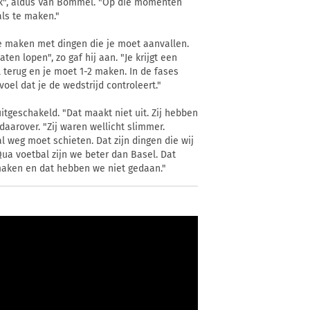
ook", aldus Van Bommel. "Op die momenten
als te maken."
te maken met dingen die je moet aanvallen.
en lopen", zo gaf hij aan. "Je krijgt een
terug en je moet 1-2 maken. In de fases
oel dat je de wedstrijd controleert."
tgeschakeld. "Dat maakt niet uit. Zij hebben
daarover. "Zij waren wellicht slimmer.
l weg moet schieten. Dat zijn dingen die wij
Qua voetbal zijn we beter dan Basel. Dat
maken en dat hebben we niet gedaan."