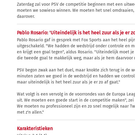
Zaterdag zal voor PSV de competitie beginnen met een uitwe
moeten we sowieso winnen. We moeten het snel omdraaien, dat
daarover.
Pablo Rosario: 'Uiteindelijk is het heel zuur als je er zo
Pablo Rosario gaf in gesprek met Fox Sports aan het heel pij
uitgeschakeld. "We hadden de wedstrijd onder controle en m
en krijgt een goal tegen", aldus Rosario. "Uiteindelijk moet
die tweede goal te makkelijk weg, maar als je hem daarvoor m
PSV begon zwak aan het duel, maar knokte zich terug in de wed
minuten zaten we goed in de wedstrijd en hadden we controle
maar uiteindelijk is het heel zuur als je er zo af gaat."
Wat volgt is een vervolg in de voorrondes van de Europa Le
uit. We moeten een goede start in de competitie maken", zei 
We moeten nu professioneel zijn en zo snel mogelijk naar T
met z'n allen."
Karakteristieken