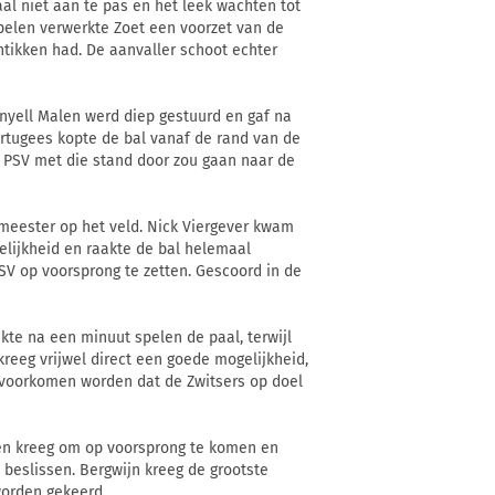
al niet aan te pas en het leek wachten tot
pelen verwerkte Zoet een voorzet van de
ntikken had. De aanvaller schoot echter
nyell Malen werd diep gestuurd en gaf na
rtugees kopte de bal vanaf de rand van de
n PSV met die stand door zou gaan naar de
meester op het veld. Nick Viergever kwam
elijkheid en raakte de bal helemaal
SV op voorsprong te zetten. Gescoord in de
akte na een minuut spelen de paal, terwijl
reeg vrijwel direct een goede mogelijkheid,
n voorkomen worden dat de Zwitsers op doel
en kreeg om op voorsprong te komen en
 beslissen. Bergwijn kreeg de grootste
worden gekeerd.