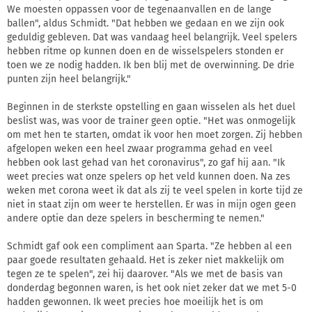
We moesten oppassen voor de tegenaanvallen en de lange
ballen", aldus Schmidt. "Dat hebben we gedaan en we zijn ook
geduldig gebleven. Dat was vandaag heel belangrijk. Veel spelers
hebben ritme op kunnen doen en de wisselspelers stonden er
toen we ze nodig hadden. Ik ben blij met de overwinning. De drie
punten zijn heel belangrijk."
Beginnen in de sterkste opstelling en gaan wisselen als het duel
beslist was, was voor de trainer geen optie. "Het was onmogelijk
om met hen te starten, omdat ik voor hen moet zorgen. Zij hebben
afgelopen weken een heel zwaar programma gehad en veel
hebben ook last gehad van het coronavirus", zo gaf hij aan. "Ik
weet precies wat onze spelers op het veld kunnen doen. Na zes
weken met corona weet ik dat als zij te veel spelen in korte tijd ze
niet in staat zijn om weer te herstellen. Er was in mijn ogen geen
andere optie dan deze spelers in bescherming te nemen."
Schmidt gaf ook een compliment aan Sparta. "Ze hebben al een
paar goede resultaten gehaald. Het is zeker niet makkelijk om
tegen ze te spelen", zei hij daarover. "Als we met de basis van
donderdag begonnen waren, is het ook niet zeker dat we met 5-0
hadden gewonnen. Ik weet precies hoe moeilijk het is om