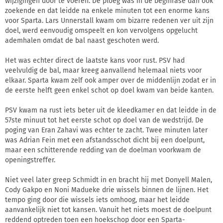
wijzigingen door te voeren. De ploeg was in de beginfase dan ook
zoekende en dat leidde na enkele minuten tot een enorme kans
voor Sparta. Lars Unnerstall kwam om bizarre redenen ver uit zijn
doel, werd eenvoudig omspeelt en kon vervolgens opgelucht
ademhalen omdat de bal naast geschoten werd.
Het was echter direct de laatste kans voor rust. PSV had
veelvuldig de bal, maar kreeg aanvallend helemaal niets voor
elkaar. Sparta kwam zelf ook amper over de middenlijn zodat er in
de eerste helft geen enkel schot op doel kwam van beide kanten.
PSV kwam na rust iets beter uit de kleedkamer en dat leidde in de
57ste minuut tot het eerste schot op doel van de wedstrijd. De
poging van Eran Zahavi was echter te zacht. Twee minuten later
was Adrian Fein met een afstandsschot dicht bij een doelpunt,
maar een schitterende redding van de doelman voorkwam de
openingstreffer.
Niet veel later greep Schmidt in en bracht hij met Donyell Malen,
Cody Gakpo en Noni Madueke drie wissels binnen de lijnen. Het
tempo ging door die wissels iets omhoog, maar het leidde
aanvankelijk niet tot kansen. Vanuit het niets moest de doelpunt
reddend optreden toen een hoekschop door een Sparta-