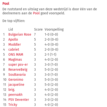
Pool
De ruststand en uitslag van deze wedstrijd is door één van de
deelnemers aan de
Pool
goed voorspeld.
De top vijftien:
Lid
Score
Voorspelling
1
Bulgarian Rose
7
1-0 (0-0)
2
Apollo
5
2-0 (0-0)
3
Muddler
5
4-0 (0-0)
4
cabriet
5
2-0 (0-0)
5
ONS MAM
3
2-1 (1-1)
6
Maglmas
3
4-0 (2-0)
7
super psv-er
3
3-0 (1-0)
8
ReserveBelg
3
5-0 (2-0)
9
SouBavaria
3
3-0 (1-0)
10
Geronimo
3
5-0 (3-0)
11
jacqueline
3
5-0 (2-0)
12
brig.
3
4-0 (2-0)
13
peervakh
3
4-0 (2-0)
14
PSV Deventer
3
3-0 (2-0)
15
Tricky
3
4-0 (2-0)