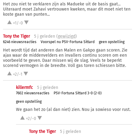
Het zou niet te verklaren zijn als Madueke uit de basis gaat...
Uiteraard moet Zahavi vertrouwen kweken, maar dit moet niet ten
koste gaan van punten...
+1/-0
Tony the Tiger
5 j
geleden (
gewijzigd
)
6246 nieuwsreacties
Voorspel nu PSV-Fortuna Sittard
geen opstelling
Het wordt tijd dat anderen dan Malen en Gakpo gaan scoren. Zie
ajax waar de middenvelders en invallers continu scoren om een
voorbeeld te geven. Daar missen wij de slag. Veels te beperkt
scorend vermogen in de breedte. Voll gas toren schiessen bitte.
+2/-1
killermfc
5 j
geleden
7602 nieuwsreacties
PSV-Fortuna Sittard 3-0 (2-0)
geen opstelling
We gaan het zo (al dan niet) zien. Nou ja sowieso voor rust.
+2/-0
Tony the Tiger
5 j
geleden