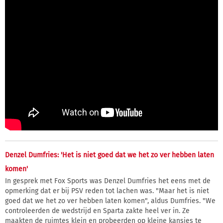
Denzel Dumfries: 'Het is niet goed dat we het zo ver hebben laten
komen'
In gesprek met Fox Sports was Denzel Dumfries het eens met de
opmerking dat er bij PSV reden tot lachen was. "Maar het is niet
goed dat we het zo ver hebben laten komen", aldus Dumfries. "We
controleerden de wedstrijd en Sparta zakte heel ver in. Ze
maakten de ruimtes klein en probeerden op kleine kansjes te