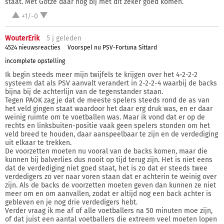
staat. Met Götze daar nog bij met dit zeker goed komen.
+1/-0
WouterErik
5 j
geleden
4524 nieuwsreacties
Voorspel nu PSV-Fortuna Sittard
incomplete opstelling
Ik begin steeds meer mijn twijfels te krijgen over het 4-2-2-2
systeem dat als PSV aanvalt verandert in 2-2-2-4 waarbij de backs
bijna bij de achterlijn van de tegenstander staan.
Tegen PAOK zag je dat de meeste spelers steeds rond de as van
het veld gingen staat waardoor het daar erg druk was, en er daar
weinig ruimte om te voetballen was. Maar ik vond dat er op de
rechts en linksbuiten-positie vaak geen spelers stonden om het
veld breed te houden, daar aanspeelbaar te zijn en de verdediging
uit elkaar te trekken.
De voorzetten moeten nu vooral van de backs komen, maar die
kunnen bij balverlies dus nooit op tijd terug zijn. Het is niet eens
dat de verdediging niet goed staat, het is zo dat er steeds twee
verdedigers zo ver naar voren staan dat er achterin te weinig over
zijn. Als de backs de voorzetten moeten geven dan kunnen ze niet
meer om en om aanvallen, zodat er altijd nog een back achter is
gebleven en je nog drie verdedigers hebt.
Verder vraag ik me af of alle voetballers na 50 minuten moe zijn,
of dat juist een aantal voetballers die extreem veel moeten lopen