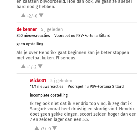
en kaatsen bijvoorbeeld. Hoe dan ook, we gaan ze allebei
hard nodig hebben.
+2/-0
de kenner
5 j
geleden
850 nieuwsreacties
Voorspel nu PSV-Fortuna Sittard
geen opstelling
Als je over Hendrikx gaat beginnen kan je beter stoppen
met voetbal kijken. Ff serieus.
+1/-2
Mick001
5 j
geleden
1171 nieuwsreacties
Voorspel nu PSV-Fortuna Sittard
incomplete opstelling
Ik zeg ook niet dat ik Hendrix top vind, ik zeg dat ik
Sangaré vooral heel druistig en slordig vind. Hendrix
doet geen gekke dingen, scoort zelden hoger dan een
7 en zelden lager dan een 5,5.
+3/-0