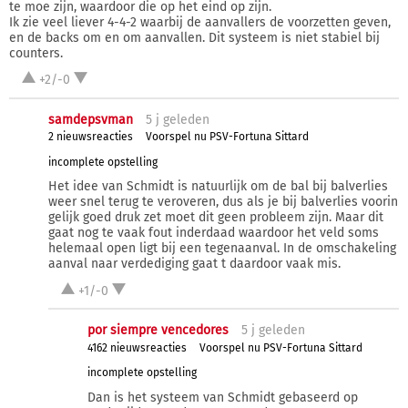
te moe zijn, waardoor die op het eind op zijn.
Ik zie veel liever 4-4-2 waarbij de aanvallers de voorzetten geven,
en de backs om en om aanvallen. Dit systeem is niet stabiel bij
counters.
+2/-0
samdepsvman
5 j
geleden
2 nieuwsreacties
Voorspel nu PSV-Fortuna Sittard
incomplete opstelling
Het idee van Schmidt is natuurlijk om de bal bij balverlies
weer snel terug te veroveren, dus als je bij balverlies voorin
gelijk goed druk zet moet dit geen probleem zijn. Maar dit
gaat nog te vaak fout inderdaad waardoor het veld soms
helemaal open ligt bij een tegenaanval. In de omschakeling
aanval naar verdediging gaat t daardoor vaak mis.
+1/-0
por siempre vencedores
5 j
geleden
4162 nieuwsreacties
Voorspel nu PSV-Fortuna Sittard
incomplete opstelling
Dan is het systeem van Schmidt gebaseerd op