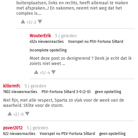
buitenplaatsen, links en rechts, heeft allemaal te maken
met afspraken...! En nakomen, neemt niet weg dat het
complex is....
+3/-2
WouterErik
5 j
geleden
4524 nieuwsreacties
Voorspel nu PSV-Fortuna Sittard
incomplete opstelling
Moet deze post zo denigrerend ? Denk je echt dat ik
zoiets niet weet ...
+3/-4
killermfc
5 j
geleden
7602 nieuwsreacties
PSV-Fortuna Sittard 3-0 (2-0)
geen opstelling
Wel fijn, met alle respect, Sparta zo vlak voor de week van de
waarheid. Stilte voor de storm.
+2/-0
psver2012
5 j
geleden
622 nieuwsreacties
Voorspel nu PSV-Fortuna Sittard
geen opstelling