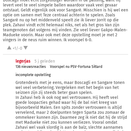
Boscagli moet echt zorgvuldiger worden in de passing, want hij
levert veel te veel simpele ballen waardoor vaak veel gevaar
ontstaat. Geldt eigenlijk ook voor Sangaré. Misschien is hij wel een
optie om samen met Teze centraal achterin te spelen. Zoals
Sangaré nu op het middenveld speelt zie ik liever Jorrit op die
plek. Zahavi vindt echt helemaal niks, net als het gros Van zijn
teamgenoten dat volgens mij vinden. Zie veel liever Gakpo-Malen-
Madueke voorin. Maar ook met deze opstelling moet je met 2
vingers in de neus ruim winnen. Ik voorspel 6-0.
+1/-0
legerjas
5 j
geleden
136 nieuwsreacties
Voorspel nu PSV-Fortuna Sittard
incomplete opstelling
Grotendeels met je eens, maar Boscagli en Sangare tonen
wel veel verbetering. Vergeleken met het begin van het
seizoen zijn zij steeds beter gaan spelen.
In Zahavi heb ik ook nog wel vertrouwen. Hij heeft veel
goede loopacties gehad waar hij de bal niet kreeg van
bijvoorbeeld Malen. Een spits zonder vertrouwen is altijd
vervelend, maar 2 doelpunten tegen Sparta zou zomaar de
ommekeer kunnen zijn. Daarmee zeg ik niet dat hij de strijd
met Madueke niet zou kunnen verliezen. Vooral omdat
Zahavi wel vaak slordig is aan de balz, slechte aannames