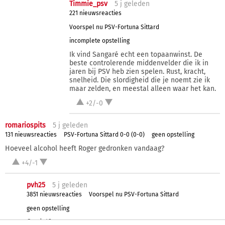
Timmie_psv
5 j
geleden
221 nieuwsreacties
Voorspel nu PSV-Fortuna Sittard
incomplete opstelling
Ik vind Sangaré echt een topaanwinst. De
beste controlerende middenvelder die ik in
jaren bij PSV heb zien spelen. Rust, kracht,
snelheid. Die slordigheid die je noemt zie ik
maar zelden, en meestal alleen waar het kan.
+2/-0
romariospits
5 j
geleden
131 nieuwsreacties
PSV-Fortuna Sittard 0-0 (0-0)
geen opstelling
Hoeveel alcohol heeft Roger gedronken vandaag?
+4/-1
pvh25
5 j
geleden
3851 nieuwsreacties
Voorspel nu PSV-Fortuna Sittard
geen opstelling
Omdat?