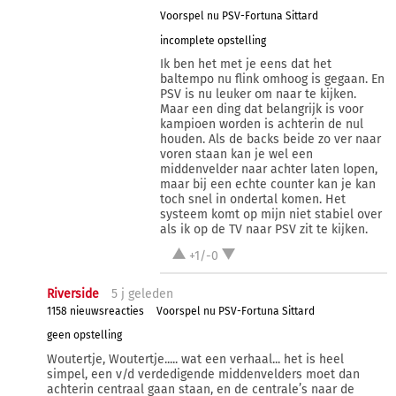
Voorspel nu PSV-Fortuna Sittard
incomplete opstelling
Ik ben het met je eens dat het
baltempo nu flink omhoog is gegaan. En
PSV is nu leuker om naar te kijken.
Maar een ding dat belangrijk is voor
kampioen worden is achterin de nul
houden. Als de backs beide zo ver naar
voren staan kan je wel een
middenvelder naar achter laten lopen,
maar bij een echte counter kan je kan
toch snel in ondertal komen. Het
systeem komt op mijn niet stabiel over
als ik op de TV naar PSV zit te kijken.
+1/-0
Riverside
5 j
geleden
1158 nieuwsreacties
Voorspel nu PSV-Fortuna Sittard
geen opstelling
Woutertje, Woutertje..... wat een verhaal... het is heel
simpel, een v/d verdedigende middenvelders moet dan
achterin centraal gaan staan, en de centrale’s naar de