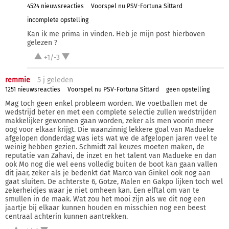
4524 nieuwsreacties
Voorspel nu PSV-Fortuna Sittard
incomplete opstelling
Kan ik me prima in vinden. Heb je mijn post hierboven
gelezen ?
+1/-3
remmie
5 j
geleden
1251 nieuwsreacties
Voorspel nu PSV-Fortuna Sittard
geen opstelling
Mag toch geen enkel probleem worden. We voetballen met de
wedstrijd beter en met een complete selectie zullen wedstrijden
makkelijker gewonnen gaan worden, zeker als men voorin meer
oog voor elkaar krijgt. Die waanzinnig lekkere goal van Madueke
afgelopen donderdag was iets wat we de afgelopen jaren veel te
weinig hebben gezien. Schmidt zal keuzes moeten maken, de
reputatie van Zahavi, de inzet en het talent van Madueke en dan
ook Mo nog die wel eens volledig buiten de boot kan gaan vallen
dit jaar, zeker als je bedenkt dat Marco van Ginkel ook nog aan
gaat sluiten. De achterste 6, Gotze, Malen en Gakpo lijken toch wel
zekerheidjes waar je niet omheen kan. Een elftal om van te
smullen in de maak. Wat zou het mooi zijn als we dit nog een
jaartje bij elkaar kunnen houden en misschien nog een beest
centraal achterin kunnen aantrekken.