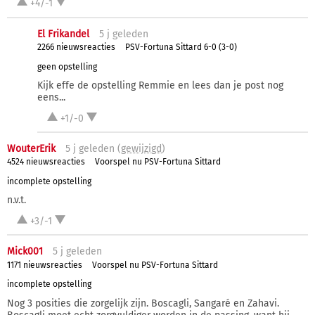
+4/-1
El Frikandel
5 j
geleden
2266 nieuwsreacties
PSV-Fortuna Sittard 6-0 (3-0)
geen opstelling
Kijk effe de opstelling Remmie en lees dan je post nog
eens...
+1/-0
WouterErik
5 j
geleden (
gewijzigd
)
4524 nieuwsreacties
Voorspel nu PSV-Fortuna Sittard
incomplete opstelling
n.v.t.
+3/-1
Mick001
5 j
geleden
1171 nieuwsreacties
Voorspel nu PSV-Fortuna Sittard
incomplete opstelling
Nog 3 posities die zorgelijk zijn. Boscagli, Sangaré en Zahavi.