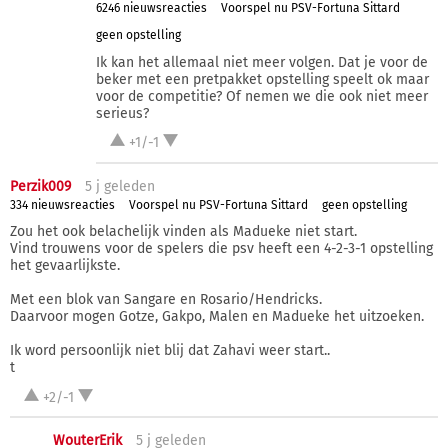
6246 nieuwsreacties
Voorspel nu PSV-Fortuna Sittard
geen opstelling
Ik kan het allemaal niet meer volgen. Dat je voor de
beker met een pretpakket opstelling speelt ok maar
voor de competitie? Of nemen we die ook niet meer
serieus?
+1/-1
Perzik009
5 j
geleden
334 nieuwsreacties
Voorspel nu PSV-Fortuna Sittard
geen opstelling
Zou het ook belachelijk vinden als Madueke niet start.
Vind trouwens voor de spelers die psv heeft een 4-2-3-1 opstelling
het gevaarlijkste.
Met een blok van Sangare en Rosario/Hendricks.
Daarvoor mogen Gotze, Gakpo, Malen en Madueke het uitzoeken.
Ik word persoonlijk niet blij dat Zahavi weer start..
t
+2/-1
WouterErik
5 j
geleden