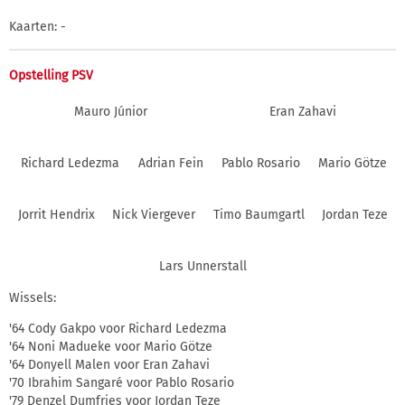
Kaarten: -
Opstelling PSV
Mauro Júnior
Eran Zahavi
Richard Ledezma
Adrian Fein
Pablo Rosario
Mario Götze
Jorrit Hendrix
Nick Viergever
Timo Baumgartl
Jordan Teze
Lars Unnerstall
Wissels:
'64 Cody Gakpo voor Richard Ledezma
'64 Noni Madueke voor Mario Götze
'64 Donyell Malen voor Eran Zahavi
'70 Ibrahim Sangaré voor Pablo Rosario
'79 Denzel Dumfries voor Jordan Teze