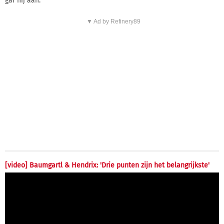
gaf hij aan.
▼ Ad by Refinery89
[video] Baumgartl & Hendrix: 'Drie punten zijn het belangrijkste'