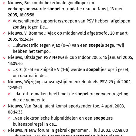
Nieuws, Buscombi bekerfinale goedkoper en
verkoopvoorwaarde
soepel
er [update: reactie fans], 13 mei
2005, 18:05:58
Verschillende supportersgroepen van PSV hebben afgelopen
zondag tegen De...
Nieuws, V. Bommel: 'Ajax op middenveld afgetroefd', 20 maart
2005, 15:24:34
...uitwedstrijd tegen Ajax (0-4) van een
soepel
e zege. "Wij
hebben het tempo...
Nieuws, Uitslagen PSV Netwerk Cup Indoor 2005, 16 januari 2005,
13:09:46
...XTC (0-6) en Zuipsite V (1-6) werden
soepel
tjes opzij gezet,
om daarna in de...
Nieuws, Wijziging aanvangstijden enkele duels PSV, 25 juli 2004,
12:58:41
...dat dit te maken heeft met de
soepel
ere vervoersregeling
die de gemeente...
Nieuws, Van Raaij juicht komst sportzender toe, 4 april 2003,
08:14:33
...van elektronische hulpmiddelen en een
soepel
ere
buitenspelregel in de...
Nieuws, Nieuw forum in gebruik genomen, 1 juli 2002, 02:48:00