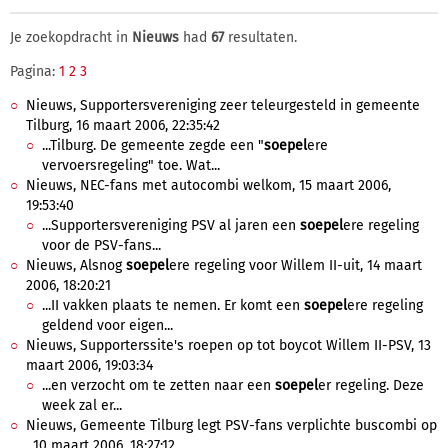
Je zoekopdracht in
Nieuws
had
67
resultaten.
Pagina:
1
2
3
Nieuws, Supportersvereniging zeer teleurgesteld in gemeente
Tilburg, 16 maart 2006, 22:35:42
...Tilburg. De gemeente zegde een "
soepel
ere
vervoersregeling" toe. Wat...
Nieuws, NEC-fans met autocombi welkom, 15 maart 2006,
19:53:40
...Supportersvereniging PSV al jaren een
soepel
ere regeling
voor de PSV-fans...
Nieuws, Alsnog
soepel
ere regeling voor Willem II-uit, 14 maart
2006, 18:20:21
...II vakken plaats te nemen. Er komt een
soepel
ere regeling
geldend voor eigen...
Nieuws, Supporterssite's roepen op tot boycot Willem II-PSV, 13
maart 2006, 19:03:34
...en verzocht om te zetten naar een
soepel
er regeling. Deze
week zal er...
Nieuws, Gemeente Tilburg legt PSV-fans verplichte buscombi op
, 10 maart 2006, 18:27:12