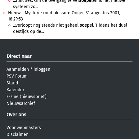
...functies. Om de overgang te ver
soepel
en is het nieuwe
systeem zo...
Nieuws, Mysterie rond blessure Ooijer, 31 augustus 2001,
18:29:53
...verloopt nog steeds niet geheel
soepel
. Tijdens het duel
destijds op de...
Direct naar
Aanmelden
/
inloggen
PSV Forum
Stand
Kalender
E-zine (nieuwsbrief)
Nieuwsarchief
Over ons
Voor webmasters
Disclaimer