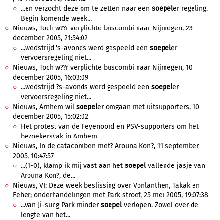
...en verzocht deze om te zetten naar een
soepel
er regeling.
Begin komende week...
Nieuws, Toch w??r verplichte buscombi naar Nijmegen, 23
december 2005, 21:54:02
...wedstrijd 's-avonds werd gespeeld een
soepel
er
vervoersregeling niet...
Nieuws, Toch w??r verplichte buscombi naar Nijmegen, 10
december 2005, 16:03:09
...wedstrijd ?s-avonds werd gespeeld een
soepel
er
vervoersregeling niet...
Nieuws, Arnhem wil
soepel
er omgaan met uitsupporters, 10
december 2005, 15:02:02
Het protest van de Feyenoord en PSV-supporters om het
bezoekersvak in Arnhem...
Nieuws, In de catacomben met? Arouna Kon?, 11 september
2005, 10:47:57
...(1-0), klamp ik mij vast aan het
soepel
vallende jasje van
Arouna Kon?, de...
Nieuws, VI: Deze week beslissing over Vonlanthen, Takak en
Feher; onderhandelingen met Park stroef, 25 mei 2005, 19:07:38
...van Ji-sung Park minder
soepel
verlopen. Zowel over de
lengte van het...