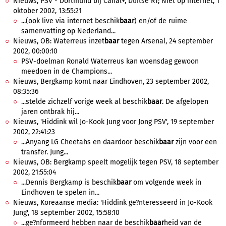
Nieuws, PSV - Dortmund bij Canal+, Duitse RT; Niet op internet, 1
oktober 2002, 13:55:21
...(ook live via internet beschik
baar
) en/of de ruime
samenvatting op Nederland...
Nieuws, OB: Waterreus inzet
baar
tegen Arsenal, 24 september
2002, 00:00:10
PSV-doelman Ronald Waterreus kan woensdag gewoon
meedoen in de Champions...
Nieuws, Bergkamp komt naar Eindhoven, 23 september 2002,
08:35:36
...stelde zichzelf vorige week al beschik
baar
. De afgelopen
jaren ontbrak hij...
Nieuws, 'Hiddink wil Jo-Kook Jung voor Jong PSV', 19 september
2002, 22:41:23
...Anyang LG Cheetahs en daardoor beschik
baar
zijn voor een
transfer. Jung...
Nieuws, OB: Bergkamp speelt mogelijk tegen PSV, 18 september
2002, 21:55:04
...Dennis Bergkamp is beschik
baar
om volgende week in
Eindhoven te spelen in...
Nieuws, Koreaanse media: 'Hiddink ge?nteresseerd in Jo-Kook
Jung', 18 september 2002, 15:58:10
...ge?nformeerd hebben naar de beschik
baar
heid van de