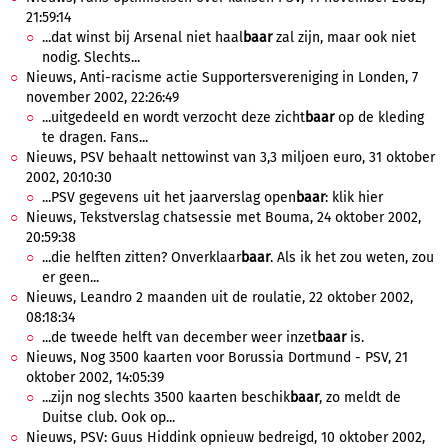
21:59:14
...dat winst bij Arsenal niet haal
baar
zal zijn, maar ook niet
nodig. Slechts...
Nieuws, Anti-racisme actie Supportersvereniging in Londen, 7
november 2002, 22:26:49
...uitgedeeld en wordt verzocht deze zicht
baar
op de kleding
te dragen. Fans...
Nieuws, PSV behaalt nettowinst van 3,3 miljoen euro, 31 oktober
2002, 20:10:30
...PSV gegevens uit het jaarverslag open
baar
: klik hier
Nieuws, Tekstverslag chatsessie met Bouma, 24 oktober 2002,
20:59:38
...die helften zitten? Onverklaar
baar
. Als ik het zou weten, zou
er geen...
Nieuws, Leandro 2 maanden uit de roulatie, 22 oktober 2002,
08:18:34
...de tweede helft van december weer inzet
baar
is.
Nieuws, Nog 3500 kaarten voor Borussia Dortmund - PSV, 21
oktober 2002, 14:05:39
...zijn nog slechts 3500 kaarten beschik
baar
, zo meldt de
Duitse club. Ook op...
Nieuws, PSV: Guus Hiddink opnieuw bedreigd, 10 oktober 2002,