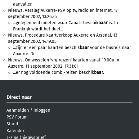
aanvaller.
Nieuws, Verslag Auxerre-PSV op tv, radio en internet, 17
september 2002, 13:26:35
...gelegenheid moeten waar Canal+ beschik
baar
is. In
Frankrijk wordt het duel...
Nieuws, Procedure kaartverkoop Auxerre en Arsenal, 13
september 2002, 14:19:05
...zijn er een paar kaarten beschik
baar
voor de busreis naar
Auxerre. De...
Nieuws, Omwisselen 'vrij reizen' kaarten vanaf 19.00u in
Auxerre, 11 september 2002, 17:31:01
...er nog voldoende combi-reizen beschik
baar
.
Direct naar
Aanmelden
/
inloggen
PSV Forum
Stand
Kalender
E-zine (nieuwsbrief)