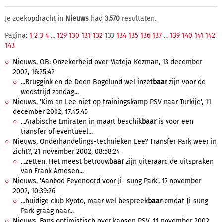
Je zoekopdracht in
Nieuws
had
3.570
resultaten.
Pagina:
1
2
3
4
...
129
130
131
132
133
134
135
136
137
...
139
140
141
142
143
Nieuws, OB: Onzekerheid over Mateja Kezman, 13 december
2002, 16:25:42
...Bruggink en de Deen Bogelund wel inzet
baar
zijn voor de
wedstrijd zondag...
Nieuws, 'Kim en Lee niet op trainingskamp PSV naar Turkije', 11
december 2002, 17:45:45
...Arabische Emiraten in maart beschik
baar
is voor een
transfer of eventueel...
Nieuws, Onderhandelings-technieken Lee? Transfer Park weer in
zicht?, 21 november 2002, 08:58:24
...zetten. Het meest betrouw
baar
zijn uiteraard de uitspraken
van Frank Arnesen...
Nieuws, 'Aanbod Feyenoord voor Ji- sung Park', 17 november
2002, 10:39:26
...huidige club Kyoto, maar wel bespreek
baar
omdat Ji-sung
Park graag naar...
Nieuws, Fans optimistisch over kansen PSV, 11 november 2002,