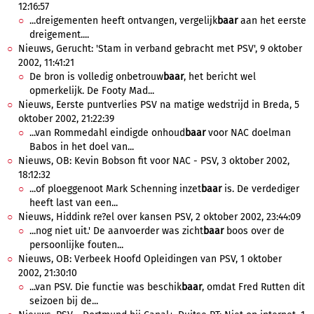
12:16:57
...dreigementen heeft ontvangen, vergelijk
baar
aan het eerste
dreigement....
Nieuws, Gerucht: 'Stam in verband gebracht met PSV', 9 oktober
2002, 11:41:21
De bron is volledig onbetrouw
baar
, het bericht wel
opmerkelijk. De Footy Mad...
Nieuws, Eerste puntverlies PSV na matige wedstrijd in Breda, 5
oktober 2002, 21:22:39
...van Rommedahl eindigde onhoud
baar
voor NAC doelman
Babos in het doel van...
Nieuws, OB: Kevin Bobson fit voor NAC - PSV, 3 oktober 2002,
18:12:32
...of ploeggenoot Mark Schenning inzet
baar
is. De verdediger
heeft last van een...
Nieuws, Hiddink re?el over kansen PSV, 2 oktober 2002, 23:44:09
...nog niet uit.' De aanvoerder was zicht
baar
boos over de
persoonlijke fouten...
Nieuws, OB: Verbeek Hoofd Opleidingen van PSV, 1 oktober
2002, 21:30:10
...van PSV. Die functie was beschik
baar
, omdat Fred Rutten dit
seizoen bij de...