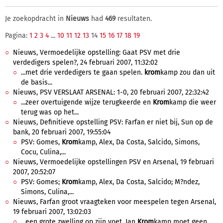
Je zoekopdracht in
Nieuws
had
469
resultaten.
Pagina:
1
2
3
4
...
10
11
12
13
14
15
16
17
18
19
Nieuws, Vermoedelijke opstelling: Gaat PSV met drie
verdedigers spelen?, 24 februari 2007, 11:32:02
...met drie verdedigers te gaan spelen.
krom
kamp zou dan uit
de basis...
Nieuws, PSV VERSLAAT ARSENAL: 1-0, 20 februari 2007, 22:32:42
...zeer overtuigende wijze terugkeerde en
Krom
kamp die weer
terug was op het...
Nieuws, Definitieve opstelling PSV: Farfan er niet bij, Sun op de
bank, 20 februari 2007, 19:55:04
PSV: Gomes,
Krom
kamp, Alex, Da Costa, Salcido, Simons,
Cocu, Culina,...
Nieuws, Vermoedelijke opstellingen PSV en Arsenal, 19 februari
2007, 20:52:07
PSV: Gomes;
Krom
kamp, Alex, Da Costa, Salcido; M?ndez,
Simons, Culina,...
Nieuws, Farfan groot vraagteken voor meespelen tegen Arsenal,
19 februari 2007, 13:02:03
...een grote zwelling op zijn voet. Jan
Krom
kamp moet geen