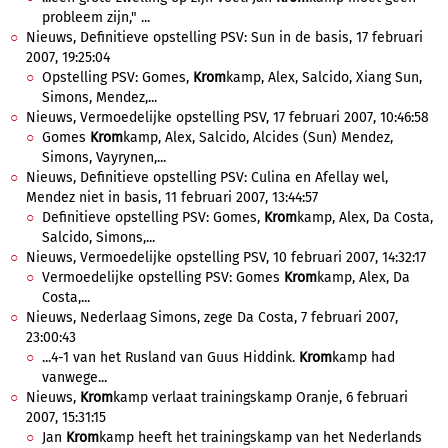
probleem zijn," ...
Nieuws, Definitieve opstelling PSV: Sun in de basis, 17 februari
2007, 19:25:04
Opstelling PSV: Gomes,
Krom
kamp, Alex, Salcido, Xiang Sun,
Simons, Mendez,...
Nieuws, Vermoedelijke opstelling PSV, 17 februari 2007, 10:46:58
Gomes
Krom
kamp, Alex, Salcido, Alcides (Sun) Mendez,
Simons, Vayrynen,...
Nieuws, Definitieve opstelling PSV: Culina en Afellay wel,
Mendez niet in basis, 11 februari 2007, 13:44:57
Definitieve opstelling PSV: Gomes,
Krom
kamp, Alex, Da Costa,
Salcido, Simons,...
Nieuws, Vermoedelijke opstelling PSV, 10 februari 2007, 14:32:17
Vermoedelijke opstelling PSV: Gomes
Krom
kamp, Alex, Da
Costa,...
Nieuws, Nederlaag Simons, zege Da Costa, 7 februari 2007,
23:00:43
...4-1 van het Rusland van Guus Hiddink.
Krom
kamp had
vanwege...
Nieuws,
Krom
kamp verlaat trainingskamp Oranje, 6 februari
2007, 15:31:15
Jan
Krom
kamp heeft het trainingskamp van het Nederlands