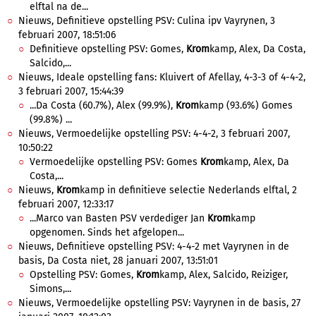
elftal na de...
Nieuws, Definitieve opstelling PSV: Culina ipv Vayrynen, 3
februari 2007, 18:51:06
Definitieve opstelling PSV: Gomes,
Krom
kamp, Alex, Da Costa,
Salcido,...
Nieuws, Ideale opstelling fans: Kluivert of Afellay, 4-3-3 of 4-4-2,
3 februari 2007, 15:44:39
...Da Costa (60.7%), Alex (99.9%),
Krom
kamp (93.6%) Gomes
(99.8%) ...
Nieuws, Vermoedelijke opstelling PSV: 4-4-2, 3 februari 2007,
10:50:22
Vermoedelijke opstelling PSV: Gomes
Krom
kamp, Alex, Da
Costa,...
Nieuws,
Krom
kamp in definitieve selectie Nederlands elftal, 2
februari 2007, 12:33:17
...Marco van Basten PSV verdediger Jan
Krom
kamp
opgenomen. Sinds het afgelopen...
Nieuws, Definitieve opstelling PSV: 4-4-2 met Vayrynen in de
basis, Da Costa niet, 28 januari 2007, 13:51:01
Opstelling PSV: Gomes,
Krom
kamp, Alex, Salcido, Reiziger,
Simons,...
Nieuws, Vermoedelijke opstelling PSV: Vayrynen in de basis, 27