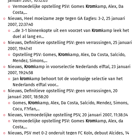
januari 2007, 10:12:03
Vermoedelijke opstelling PSV: Gomes
Krom
kamp, Alex, Da
Costa,...
Nieuws, Heel moeizame zege tegen GA Eagles: 3-2, 25 januari
2007, 22:37:40
...de 3-1 binnenkopte uit een voorzet van
Krom
kamp leek het
duel al lang en...
Nieuws, Definitieve opstelling PSV: geen verrassingen, 25 januari
2007, 19:47:41
Opstelling PSV: Gomes,
Krom
kamp, Alex, Da Costa, Salcido,
Mendez, Simons,...
Nieuws,
Krom
kamp in voorselectie Nederlands elftal, 23 januari
2007, 19:24:58
Jan
krom
kamp behoort tot de voorlopige selectie van het
Nederlands elftal voor...
Nieuws, Definitieve opstelling PSV: geen verrassingen, 20
januari 2007, 18:58:20
Gomes,
Krom
kamp, Alex, Da Costa, Salcido, Mendez, Simons,
Cocu, F?rfan,...
Nieuws, Vermoedelijke opstelling PSV, 20 januari 2007, 11:38:34
Vermoedelijke opstelling PSV: Gomes
Krom
kamp, Alex, da
Costa,...
Nieuws, PSV met 0-2 onderuit tegen FC Koln, debuut Alcides, 14