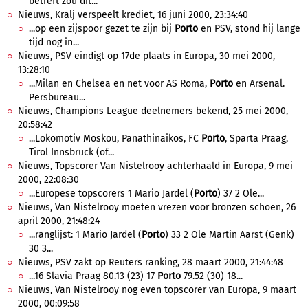
betreft zou dit...
Nieuws, Kralj verspeelt krediet, 16 juni 2000, 23:34:40
...op een zijspoor gezet te zijn bij
Porto
en PSV, stond hij lange
tijd nog in...
Nieuws, PSV eindigt op 17de plaats in Europa, 30 mei 2000,
13:28:10
...Milan en Chelsea en net voor AS Roma,
Porto
en Arsenal.
Persbureau...
Nieuws, Champions League deelnemers bekend, 25 mei 2000,
20:58:42
...Lokomotiv Moskou, Panathinaikos, FC
Porto
, Sparta Praag,
Tirol Innsbruck (of...
Nieuws, Topscorer Van Nistelrooy achterhaald in Europa, 9 mei
2000, 22:08:30
...Europese topscorers 1 Mario Jardel (
Porto
) 37 2 Ole...
Nieuws, Van Nistelrooy moeten vrezen voor bronzen schoen, 26
april 2000, 21:48:24
...ranglijst: 1 Mario Jardel (
Porto
) 33 2 Ole Martin Aarst (Genk)
30 3...
Nieuws, PSV zakt op Reuters ranking, 28 maart 2000, 21:44:48
...16 Slavia Praag 80.13 (23) 17
Porto
79.52 (30) 18...
Nieuws, Van Nistelrooy nog even topscorer van Europa, 9 maart
2000, 00:09:58