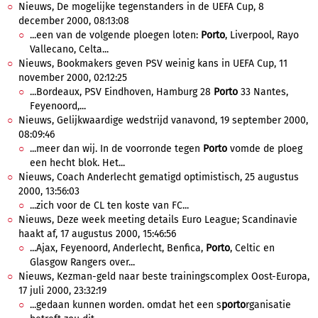
Nieuws, De mogelijke tegenstanders in de UEFA Cup, 8
december 2000, 08:13:08
...een van de volgende ploegen loten:
Porto
, Liverpool, Rayo
Vallecano, Celta...
Nieuws, Bookmakers geven PSV weinig kans in UEFA Cup, 11
november 2000, 02:12:25
...Bordeaux, PSV Eindhoven, Hamburg 28
Porto
33 Nantes,
Feyenoord,...
Nieuws, Gelijkwaardige wedstrijd vanavond, 19 september 2000,
08:09:46
...meer dan wij. In de voorronde tegen
Porto
vomde de ploeg
een hecht blok. Het...
Nieuws, Coach Anderlecht gematigd optimistisch, 25 augustus
2000, 13:56:03
...zich voor de CL ten koste van FC...
Nieuws, Deze week meeting details Euro League; Scandinavie
haakt af, 17 augustus 2000, 15:46:56
...Ajax, Feyenoord, Anderlecht, Benfica,
Porto
, Celtic en
Glasgow Rangers over...
Nieuws, Kezman-geld naar beste trainingscomplex Oost-Europa,
17 juli 2000, 23:32:19
...gedaan kunnen worden. omdat het een s
porto
rganisatie