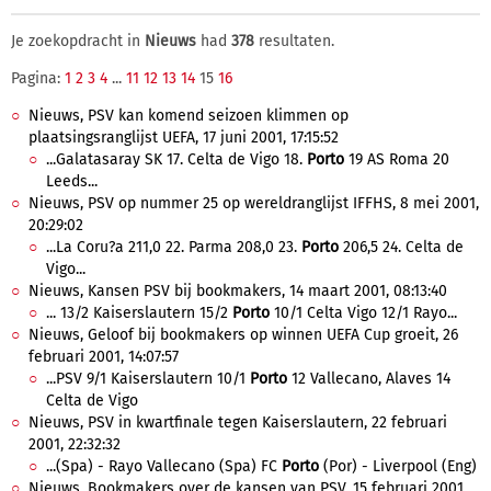
Je zoekopdracht in
Nieuws
had
378
resultaten.
Pagina:
1
2
3
4
...
11
12
13
14
15
16
Nieuws, PSV kan komend seizoen klimmen op
plaatsingsranglijst UEFA, 17 juni 2001, 17:15:52
...Galatasaray SK 17. Celta de Vigo 18.
Porto
19 AS Roma 20
Leeds...
Nieuws, PSV op nummer 25 op wereldranglijst IFFHS, 8 mei 2001,
20:29:02
...La Coru?a 211,0 22. Parma 208,0 23.
Porto
206,5 24. Celta de
Vigo...
Nieuws, Kansen PSV bij bookmakers, 14 maart 2001, 08:13:40
... 13/2 Kaiserslautern 15/2
Porto
10/1 Celta Vigo 12/1 Rayo...
Nieuws, Geloof bij bookmakers op winnen UEFA Cup groeit, 26
februari 2001, 14:07:57
...PSV 9/1 Kaiserslautern 10/1
Porto
12 Vallecano, Alaves 14
Celta de Vigo
Nieuws, PSV in kwartfinale tegen Kaiserslautern, 22 februari
2001, 22:32:32
...(Spa) - Rayo Vallecano (Spa) FC
Porto
(Por) - Liverpool (Eng)
Nieuws, Bookmakers over de kansen van PSV, 15 februari 2001,