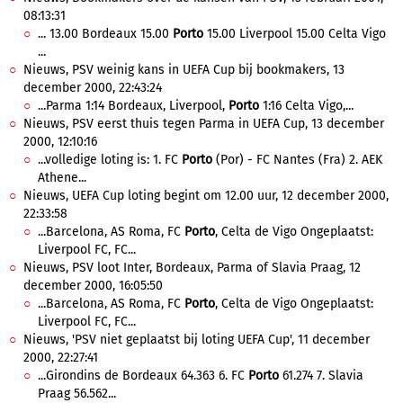
08:13:31
... 13.00 Bordeaux 15.00
Porto
15.00 Liverpool 15.00 Celta Vigo
...
Nieuws, PSV weinig kans in UEFA Cup bij bookmakers, 13
december 2000, 22:43:24
...Parma 1:14 Bordeaux, Liverpool,
Porto
1:16 Celta Vigo,...
Nieuws, PSV eerst thuis tegen Parma in UEFA Cup, 13 december
2000, 12:10:16
...volledige loting is: 1. FC
Porto
(Por) - FC Nantes (Fra) 2. AEK
Athene...
Nieuws, UEFA Cup loting begint om 12.00 uur, 12 december 2000,
22:33:58
...Barcelona, AS Roma, FC
Porto
, Celta de Vigo Ongeplaatst:
Liverpool FC, FC...
Nieuws, PSV loot Inter, Bordeaux, Parma of Slavia Praag, 12
december 2000, 16:05:50
...Barcelona, AS Roma, FC
Porto
, Celta de Vigo Ongeplaatst:
Liverpool FC, FC...
Nieuws, 'PSV niet geplaatst bij loting UEFA Cup', 11 december
2000, 22:27:41
...Girondins de Bordeaux 64.363 6. FC
Porto
61.274 7. Slavia
Praag 56.562...