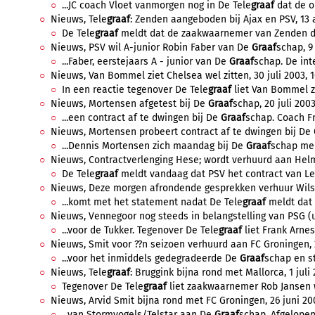
...JC coach Vloet vanmorgen nog in De Tele
graaf
dat de o
Nieuws, Tele
graaf
: Zenden aangeboden bij Ajax en PSV, 13 
De Tele
graaf
meldt dat de zaakwaarnemer van Zenden de 
Nieuws, PSV wil A-junior Robin Faber van De
Graaf
schap, 9
...Faber, eerstejaars A - junior van De
Graaf
schap. De inte
Nieuws, Van Bommel ziet Chelsea wel zitten, 30 juli 2003, 1
In een reactie tegenover De Tele
graaf
liet Van Bommel zic
Nieuws, Mortensen afgetest bij De
Graaf
schap, 20 juli 2003
...een contract af te dwingen bij De
Graaf
schap. Coach Fr
Nieuws, Mortensen probeert contract af te dwingen bij De
...Dennis Mortensen zich maandag bij De
Graaf
schap mel
Nieuws, Contractverlenging Hese; wordt verhuurd aan Helmo
De Tele
graaf
meldt vandaag dat PSV het contract van Leo
Nieuws, Deze morgen afrondende gesprekken verhuur Wilson
...komt met het statement nadat De Tele
graaf
meldt dat e
Nieuws, Vennegoor nog steeds in belangstelling van PSG (up
...voor de Tukker. Tegenover De Tele
graaf
liet Frank Arnes
Nieuws, Smit voor ??n seizoen verhuurd aan FC Groningen, 2 
...voor het inmiddels gedegradeerde De
Graaf
schap en st
Nieuws, Tele
graaf
: Bruggink bijna rond met Mallorca, 1 juli 
Tegenover De Tele
graaf
liet zaakwaarnemer Rob Jansen w
Nieuws, Arvid Smit bijna rond met FC Groningen, 26 juni 200
...van Stormvogels/Telstar aan De
Graaf
schap. Afgelopen