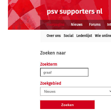
Voorpagina
Nieuws
Forums
In
Over ons
Social
Ledenlijst
Wie onlin
Zoeken naar
Zoekterm
Zoekgebied