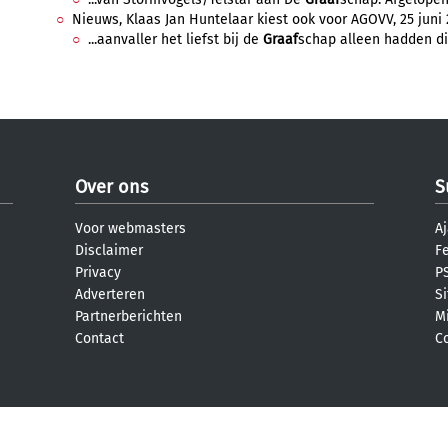
Nieuws, Klaas Jan Huntelaar kiest ook voor AGOVV, 25 juni 2
...aanvaller het liefst bij de
Graaf
schap alleen hadden di
Over ons
S
Voor webmasters
Aj
Disclaimer
F
Privacy
PS
Adverteren
S
Partnerberichten
M
Contact
C