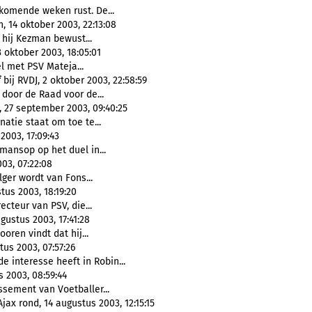
 komende weken rust. De...
 14 oktober 2003, 22:13:08
hij Kezman bewust...
 oktober 2003, 18:05:01
l met PSV Mateja...
f
bij RVDJ, 2 oktober 2003, 22:58:59
door de Raad voor de...
 27 september 2003, 09:40:25
atie staat om toe te...
2003, 17:09:43
mansop op het duel in...
03, 07:22:08
er wordt van Fons...
tus 2003, 18:19:20
ecteur van PSV, die...
gustus 2003, 17:41:28
oren vindt dat hij...
us 2003, 07:57:26
 interesse heeft in Robin...
s 2003, 08:59:44
ssement van Voetballer...
ax rond, 14 augustus 2003, 12:15:15