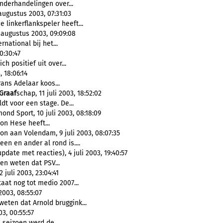
nderhandelingen over...
augustus 2003, 07:31:03
linkerflankspeler heeft...
 augustus 2003, 09:09:08
rnational bij het...
0:30:47
h positief uit over...
, 18:06:14
ans Adelaar koos...
Graaf
schap, 11 juli 2003, 18:52:02
dt voor een stage. De...
nd Sport, 10 juli 2003, 08:18:09
n Hese heeft...
 aan Volendam, 9 juli 2003, 08:07:35
en en ander al rond is....
date met reacties), 4 juli 2003, 19:40:57
en weten dat PSV...
juli 2003, 23:04:41
aat nog tot medio 2007...
2003, 08:55:07
eten dat Arnold bruggink...
3, 00:55:57
 seizoen werd de...