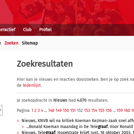
teractief
Club
Profiel
e
Zoeken
Sitemap
Zoekresultaten
Hier kan je nieuws en reacties doorzoeken. Ben je op zoek na
de
ledenlijst
.
Je zoekopdracht in
Nieuws
had
4.070
resultaten.
Pagina:
1
2
3
4
...
148
149
150
151
152
153
154
155
156
...
159
160
1
Nieuws, KNVB wil na kritiek Koeman Kezman-zaak snel afha
...Ronald Koeman maandag in De Tele
graaf
. Voor Ronald
Nieuws, Tele
graaf
: Hoogstrate krijgt rust, 18 oktober 2003, 1