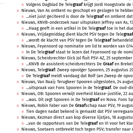
Volgens Dagblad De Tele
graaf
krijgt Jordi Hoogstrate de
Nieuws, Van As ontkent nu geschopt en geslagen te hebben,
...niet juist geciteerd is door de Tele
graaf
en ontkent dat 
Nieuws, KNVB-onderzoek naar uitspraken Jeffrey van As, 13
...Haag geeft in een artikel in De Tele
graaf
toe in het due
Nieuws, Vrijdagmiddag dient klacht PSV tegen De Tele
graa
...wordt de klacht van PSV tegen De Tele
graaf
behandeld 
Nieuws, Feyenoord op nominatie om lid te worden van G14,
In De Tele
graaf
staat te lezen dat Feyenoord op de nomin
Nieuws, Scheidsrechter Dick Jol fluit PSV-AZ, 25 september 
...KNVB de assistent-scheidsrechters De
Graaf
en Brekel
Nieuws, Tele
graaf
: Zweep opvolger Spooren, 25 augustus 20
De Tele
graaf
meldt vandaag dat Rolf-Jan Zweep de opvolg
Nieuws, Van Raaij: Terugkeer Spooren uitgesloten, 24 augus
...uitspraak van Fons Spooren in de Tele
graaf
. De oud-dir
Nieuws, OB: Spooren verwijt overheid klasse-justitie, 22 au
...was. Dit zegt Spooren in De Tele
graaf
en Nova. Fons Spo
Nieuws, Robin Faber van De
Graaf
schap naar PSV, 19 august
Tien dagen nadat bekend is gemaakt dat PSV verregaande
Nieuws, Kezman direct aan kop diverse lijstjes, 18 augustu
...van de rapporteurs van De Tele
graaf
en VI voor het kla
Nieuws, Soetaers ontbreekt toch tegen PSV; transfer naar Aj