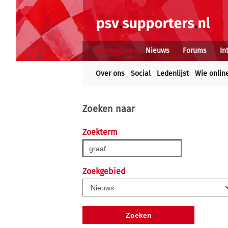
Voorpagina
Nieuws
Forums
In
Over ons
Social
Ledenlijst
Wie onlin
Zoeken naar
Zoekterm
Zoekgebied