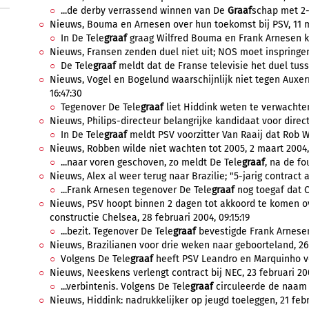
...de derby verrassend winnen van De
Graaf
schap met 2-4
Nieuws, Bouma en Arnesen over hun toekomst bij PSV, 11 m
In De Tele
graaf
graag Wilfred Bouma en Frank Arnesen ko
Nieuws, Fransen zenden duel niet uit; NOS moet inspringen
De Tele
graaf
meldt dat de Franse televisie het duel tuss
Nieuws, Vogel en Bogelund waarschijnlijk niet tegen Auxer
16:47:30
Tegenover De Tele
graaf
liet Hiddink weten te verwachten
Nieuws, Philips-directeur belangrijke kandidaat voor direct
In De Tele
graaf
meldt PSV voorzitter Van Raaij dat Rob We
Nieuws, Robben wilde niet wachten tot 2005, 2 maart 2004,
...naar voren geschoven, zo meldt De Tele
graaf
, na de fo
Nieuws, Alex al weer terug naar Brazilie; "5-jarig contract 
...Frank Arnesen tegenover De Tele
graaf
nog toegaf dat Ch
Nieuws, PSV hoopt binnen 2 dagen tot akkoord te komen ov
constructie Chelsea, 28 februari 2004, 09:15:19
...bezit. Tegenover De Tele
graaf
bevestigde Frank Arnesen
Nieuws, Brazilianen voor drie weken naar geboorteland, 26 
Volgens De Tele
graaf
heeft PSV Leandro en Marquinho vo
Nieuws, Neeskens verlengt contract bij NEC, 23 februari 200
...verbintenis. Volgens De Tele
graaf
circuleerde de naam 
Nieuws, Hiddink: nadrukkelijker op jeugd toeleggen, 21 febr