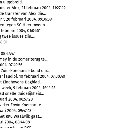
uitgebreid...
sfer Alex, 21 februari 2004, 11:27:49
 transfer van Alex die...
", 20 februari 2004, 09:36:39
en tegen SC Heerenveen...
ebruari 2004, 01:04:51
twee issues zijn....
18:01
 08:47:47
y in de zomer terug te...
004, 07:49:56
e Zuid-Koreaanse bond om...
 [audio], 10 februari 2004, 07:00:40
t Eindhovens Dagblad...
week, 9 februari 2004, 16:14:25
ad snelle duidelijkheid...
uari 2004, 06:57:28
zeker Erwin Koeman te...
ari 2004, 09:47:43
t RKC Waalwijk gaat...
ari 2004, 08:44:08
e coach van RKC...