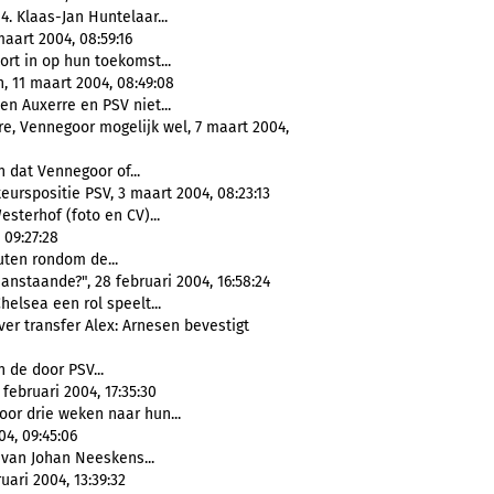
. Klaas-Jan Huntelaar...
aart 2004, 08:59:16
rt in op hun toekomst...
, 11 maart 2004, 08:49:08
en Auxerre en PSV niet...
re, Vennegoor mogelijk wel, 7 maart 2004,
 dat Vennegoor of...
eurspositie PSV, 3 maart 2004, 08:23:13
sterhof (foto en CV)...
 09:27:28
uten rondom de...
aanstaande?", 28 februari 2004, 16:58:24
elsea een rol speelt...
er transfer Alex: Arnesen bevestigt
 de door PSV...
februari 2004, 17:35:30
or drie weken naar hun...
4, 09:45:06
van Johan Neeskens...
uari 2004, 13:39:32