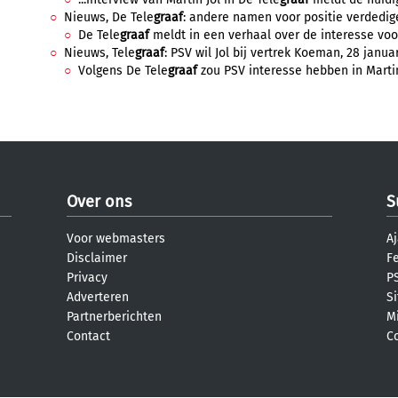
Nieuws, De Tele
graaf
: andere namen voor positie verdediger
De Tele
graaf
meldt in een verhaal over de interesse voor
Nieuws, Tele
graaf
: PSV wil Jol bij vertrek Koeman, 28 janua
Volgens De Tele
graaf
zou PSV interesse hebben in Martin J
Over ons
S
Voor webmasters
Aj
Disclaimer
F
Privacy
PS
Adverteren
S
Partnerberichten
M
Contact
C