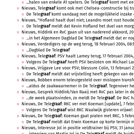
...halen van enkele A1 spelers. De Tele
graaf
komt met een 
Nieuws, Tele
graaf
komt ook met Chelsea-constructie bij tran
De Tele
graaf
komt vandaag met de mogelijkheid inzake de
Nieuws, "Hofland haalt duel niet; Leandro moet rust houden
De Tele
graaf
meldt dat Kevin Hofland het duel van morg
Nieuws, Hiddink en RvC gaan uit van naderend akkoord, 20 f
...in het Algemeen Dagblad De Tele
graaf
meldt dat er nog 
Nieuws, Verdedigers op de weg terug, 18 februari 2004, 08:
...Dagblad De Tele
graaf
Nieuws, Tele
graaf
: PSV haalt Lamey terug, 17 februari 2004,
Volgens De Tele
graaf
heeft PSV besloten om Michael Lame
Nieuws, Vrijgave Lee voor PSV; blessure Colin, 13 februari 2
De Tele
graaf
meldt dat vrijstelling heeft gekegen van d
Nieuws, Robben enorm teleurgesteld over mislopen transfer
...aldus de zaakwaarnemer in De Tele
graaf
. Tegenover he
Nieuws, Gesprek Hiddink/Van Raaij met RvC pas later in de 
...de week plaatsvinden, zo meldt De Tele
graaf
. De RvC h
Nieuws, De Tele
graaf
: RKC ver met Koeman [update], 7 febr
Volgens De Tele
graaf
wist RKC Waalwijk gisteren vrijwel 
Nieuws, De Tele
graaf
: Koeman gaat praten met RKC, 5 febru
De Tele
graaf
meldt dat Erwin Koeman op korte termijn me
Nieuws, Interesse Jol in positie veldtrainer bij PSV, 31 janu
...interview van Martin Jol in De Tele
graaf
meldt de huidig