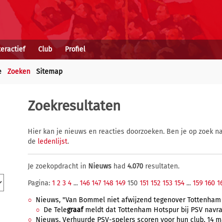
teractief
Club
Profiel
e
Zoeken
Sitemap
Zoekresultaten
Hier kan je nieuws en reacties doorzoeken. Ben je op zoek na
de
ledenlijst
.
Je zoekopdracht in
Nieuws
had
4.070
resultaten.
Pagina:
1
2
3
4
...
146
147
148
149
150
151
152
153
154
...
159
160
1
Nieuws, "Van Bommel niet afwijzend tegenover Tottenham H
De Tele
graaf
meldt dat Tottenham Hotspur bij PSV navra
Nieuws, Verhuurde PSV-spelers scoren voor hun club, 14 ma