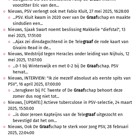
voorzitter Eric van den...
Nieuws, PSV verlengt ook met Fabio Kluit, 27 mei 2025, 16:28:00
...PSV. Kluit kwam in 2020 over van De
Graaf
schap en maakte
sindsdien een...
Nieuws, Sjaak Swart noemt beslissing Makkelie "diefstal", 13
mei 2025, 17:51:00
...Ajax zei dinsdagochtend in De Tele
graaf
de rode kaart van
Givairo Read in de...
Nieuws, Wedstrijd tegen Heracles onder leiding van Nijhuis, 12
mei 2025, 17:07:00
...0-1 bij Winterswijk en met 0-2 bij De
Graaf
schap. PSV
hervat...
Nieuws, INTERVIEW: "Ik zie mezelf absoluut als eerste spits van
PSV", 16 april 2025, 07:00:00
...terugkeer bij FC Twente of De
Graaf
schap behoort deze
zomer dus nog niet tot...
Nieuws, [UPDATE:] Actieve tuberculose in PSV-selectie, 24 maart
2025, 15:50:00
...is door Jeroen Kapteijns van de Tele
graaf
uitgezocht en
bevestigd dat het om...
Nieuws, Ook De
Graaf
schap te sterk voor Jong PSV, 28 februari
2025, 22:04:00