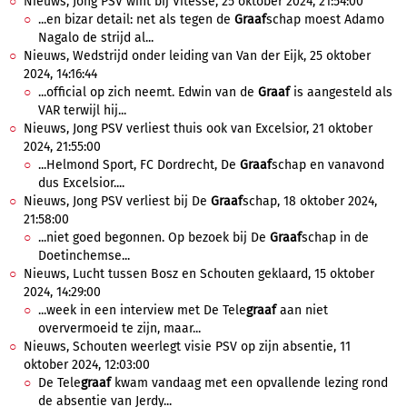
Nieuws, Jong PSV wint bij Vitesse, 25 oktober 2024, 21:54:00
...en bizar detail: net als tegen de
Graaf
schap moest Adamo
Nagalo de strijd al...
Nieuws, Wedstrijd onder leiding van Van der Eijk, 25 oktober
2024, 14:16:44
...official op zich neemt. Edwin van de
Graaf
is aangesteld als
VAR terwijl hij...
Nieuws, Jong PSV verliest thuis ook van Excelsior, 21 oktober
2024, 21:55:00
...Helmond Sport, FC Dordrecht, De
Graaf
schap en vanavond
dus Excelsior....
Nieuws, Jong PSV verliest bij De
Graaf
schap, 18 oktober 2024,
21:58:00
...niet goed begonnen. Op bezoek bij De
Graaf
schap in de
Doetinchemse...
Nieuws, Lucht tussen Bosz en Schouten geklaard, 15 oktober
2024, 14:29:00
...week in een interview met De Tele
graaf
aan niet
oververmoeid te zijn, maar...
Nieuws, Schouten weerlegt visie PSV op zijn absentie, 11
oktober 2024, 12:03:00
De Tele
graaf
kwam vandaag met een opvallende lezing rond
de absentie van Jerdy...