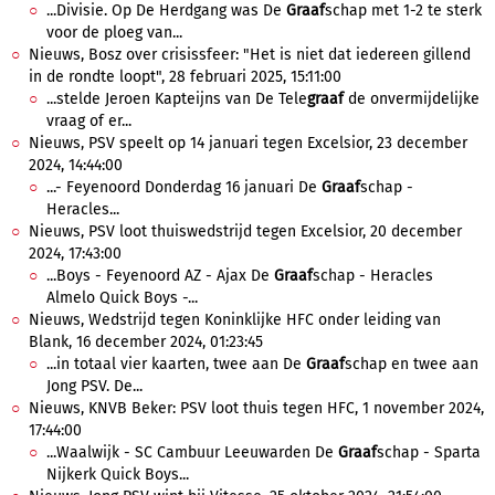
...Divisie. Op De Herdgang was De
Graaf
schap met 1-2 te sterk
voor de ploeg van...
Nieuws, Bosz over crisissfeer: "Het is niet dat iedereen gillend
in de rondte loopt", 28 februari 2025, 15:11:00
...stelde Jeroen Kapteijns van De Tele
graaf
de onvermijdelijke
vraag of er...
Nieuws, PSV speelt op 14 januari tegen Excelsior, 23 december
2024, 14:44:00
...- Feyenoord Donderdag 16 januari De
Graaf
schap -
Heracles...
Nieuws, PSV loot thuiswedstrijd tegen Excelsior, 20 december
2024, 17:43:00
...Boys - Feyenoord AZ - Ajax De
Graaf
schap - Heracles
Almelo Quick Boys -...
Nieuws, Wedstrijd tegen Koninklijke HFC onder leiding van
Blank, 16 december 2024, 01:23:45
...in totaal vier kaarten, twee aan De
Graaf
schap en twee aan
Jong PSV. De...
Nieuws, KNVB Beker: PSV loot thuis tegen HFC, 1 november 2024,
17:44:00
...Waalwijk - SC Cambuur Leeuwarden De
Graaf
schap - Sparta
Nijkerk Quick Boys...