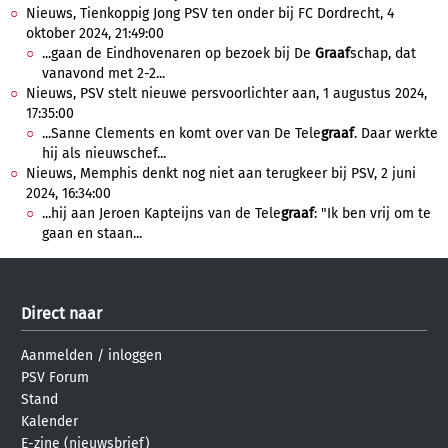
Nieuws, Tienkoppig Jong PSV ten onder bij FC Dordrecht, 4
oktober 2024, 21:49:00
...gaan de Eindhovenaren op bezoek bij De
Graaf
schap, dat
vanavond met 2-2...
Nieuws, PSV stelt nieuwe persvoorlichter aan, 1 augustus 2024,
17:35:00
...Sanne Clements en komt over van De Tele
graaf
. Daar werkte
hij als nieuwschef...
Nieuws, Memphis denkt nog niet aan terugkeer bij PSV, 2 juni
2024, 16:34:00
...hij aan Jeroen Kapteijns van de Tele
graaf
: "Ik ben vrij om te
gaan en staan...
Direct naar
Aanmelden
/
inloggen
PSV Forum
Stand
Kalender
E-zine (nieuwsbrief)