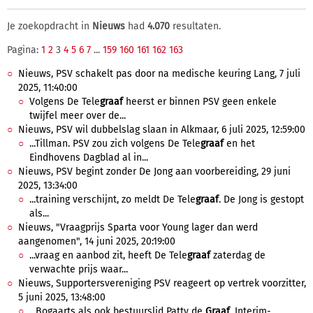
Je zoekopdracht in
Nieuws
had
4.070
resultaten.
Pagina:
1
2
3
4
5
6
7
...
159
160
161
162
163
Nieuws, PSV schakelt pas door na medische keuring Lang, 7 juli
2025, 11:40:00
Volgens De Tele
graaf
heerst er binnen PSV geen enkele
twijfel meer over de...
Nieuws, PSV wil dubbelslag slaan in Alkmaar, 6 juli 2025, 12:59:00
...Tillman. PSV zou zich volgens De Tele
graaf
en het
Eindhovens Dagblad al in...
Nieuws, PSV begint zonder De Jong aan voorbereiding, 29 juni
2025, 13:34:00
...training verschijnt, zo meldt De Tele
graaf
. De Jong is gestopt
als...
Nieuws, "Vraagprijs Sparta voor Young lager dan werd
aangenomen", 14 juni 2025, 20:19:00
...vraag en aanbod zit, heeft De Tele
graaf
zaterdag de
verwachte prijs waar...
Nieuws, Supportersvereniging PSV reageert op vertrek voorzitter,
5 juni 2025, 13:48:00
...Bogaarts als ook bestuurslid Patty de
Graaf
. Interim-