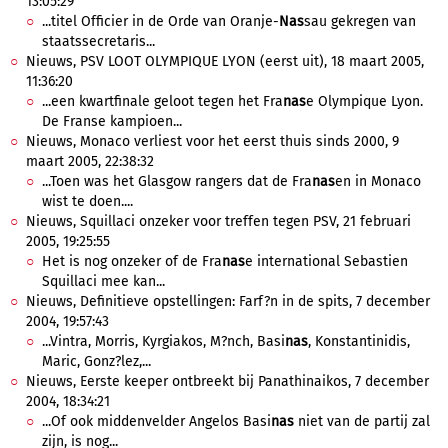
13:05:29
...titel Officier in de Orde van Oranje-
Nas
sau gekregen van
staatssecretaris...
Nieuws, PSV LOOT OLYMPIQUE LYON (eerst uit), 18 maart 2005,
11:36:20
...een kwartfinale geloot tegen het Fra
nas
e Olympique Lyon.
De Franse kampioen...
Nieuws, Monaco verliest voor het eerst thuis sinds 2000, 9
maart 2005, 22:38:32
...Toen was het Glasgow rangers dat de Fra
nas
en in Monaco
wist te doen....
Nieuws, Squillaci onzeker voor treffen tegen PSV, 21 februari
2005, 19:25:55
Het is nog onzeker of de Fra
nas
e international Sebastien
Squillaci mee kan...
Nieuws, Definitieve opstellingen: Farf?n in de spits, 7 december
2004, 19:57:43
...Vintra, Morris, Kyrgiakos, M?nch, Basi
nas
, Konstantinidis,
Maric, Gonz?lez,...
Nieuws, Eerste keeper ontbreekt bij Panathinaikos, 7 december
2004, 18:34:21
...Of ook middenvelder Angelos Basi
nas
niet van de partij zal
zijn, is nog...