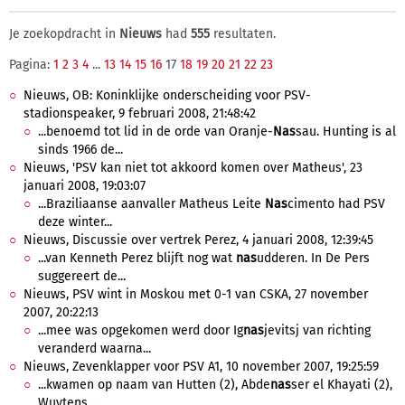
Je zoekopdracht in
Nieuws
had
555
resultaten.
Pagina:
1
2
3
4
...
13
14
15
16
17
18
19
20
21
22
23
Nieuws, OB: Koninklijke onderscheiding voor PSV-
stadionspeaker, 9 februari 2008, 21:48:42
...benoemd tot lid in de orde van Oranje-
Nas
sau. Hunting is al
sinds 1966 de...
Nieuws, 'PSV kan niet tot akkoord komen over Matheus', 23
januari 2008, 19:03:07
...Braziliaanse aanvaller Matheus Leite
Nas
cimento had PSV
deze winter...
Nieuws, Discussie over vertrek Perez, 4 januari 2008, 12:39:45
...van Kenneth Perez blijft nog wat
nas
udderen. In De Pers
suggereert de...
Nieuws, PSV wint in Moskou met 0-1 van CSKA, 27 november
2007, 20:22:13
...mee was opgekomen werd door Ig
nas
jevitsj van richting
veranderd waarna...
Nieuws, Zevenklapper voor PSV A1, 10 november 2007, 19:25:59
...kwamen op naam van Hutten (2), Abde
nas
ser el Khayati (2),
Wuytens,...