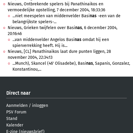
Nieuws, Ontbrekende spelers bij Panathinaikos en
vermoedelijke opstelling, 7 december 2004, 18:33:36
...niet meespelen van middenvelder Basi
nas
-een van de
belangrijkste spelers-...
Nieuws, Grieken twijfelen over Basi
nas
, 6 december 2004,
20:16:46
...van middenvelder Angelos Basi
nas
omdat hij een
spierverrekking heeft. Hij is...
Nieuws, [CL] Panathinaikos laat dure punten liggen, 28
november 2004, 22:34:13
...Munch), Skancel (46' Olisadebe), Basi
nas
, Sapanis, Gonzalez,
Konstantinou,...
Direct naar
Aanmelden
/
inloggen
PSV Forum
Stand
Kalender
E-zine (nieuwsbrief)