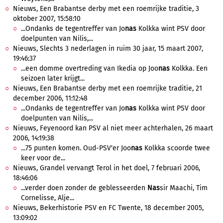
Nieuws, Een Brabantse derby met een roemrijke traditie, 3
oktober 2007, 15:58:10
...Ondanks de tegentreffer van Jo
nas
Kolkka wint PSV door
doelpunten van Nilis,...
Nieuws, Slechts 3 nederlagen in ruim 30 jaar, 15 maart 2007,
19:46:37
...een domme overtreding van Ikedia op Joo
nas
Kolkka. Een
seizoen later krijgt...
Nieuws, Een Brabantse derby met een roemrijke traditie, 21
december 2006, 11:12:48
...Ondanks de tegentreffer van Jo
nas
Kolkka wint PSV door
doelpunten van Nilis,...
Nieuws, Feyenoord kan PSV al niet meer achterhalen, 26 maart
2006, 14:19:38
...75 punten komen. Oud-PSV'er Joo
nas
Kolkka scoorde twee
keer voor de...
Nieuws, Grandel vervangt Terol in het doel, 7 februari 2006,
18:46:06
...verder doen zonder de geblesseerden
Nas
sir Maachi, Tim
Cornelisse, Alje...
Nieuws, Bekerhistorie PSV en FC Twente, 18 december 2005,
13:09:02