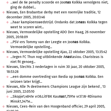
...wel de 6e penalty scoorde en Joo
nas
Kolkka vervolgens niet,
ging de dubbel...
Nieuws, Een Brabantse derby met een roemrijke traditie, 12
december 2005, 20:03:46
...haar kampioenswedstrijd. Ondanks dat Jo
nas
s Kolkka tegen
weet te scoren wint...
Nieuws, Vermoedelijke opstelling ADO Den Haag, 26 november
2005, 20:18:09
...PSV-ers Tommy van der Leegte en Joo
nas
Kolkka.
Vermoedelijke opstelling...
Nieuws, Vermoedelijke opstelling Ajax, 22 oktober 2005, 13:35:42
...tegen FC Thun nog uitblinkende A
nas
tasiou. Charisteas is
niet fit genoeg...
Nieuws, Slechts 3 nederlagen in ruim 30 jaar, 20 oktober 2005,
18:53:28
...een domme overtreding van Ikedia op Joo
nas
Kolkka. Een
seizoen later krijgt...
Nieuws, Alle 74 deelnemers Champions League zijn bekend , 13
juni 2005, 22:05:10
...Skopje1,4841e vr36.LitFBK Kau
nas
1,7591e vr37.W-RDinamo
Minsk1,3471e...
Nieuws, Cees-Rein van den Hoogenband officier, 29 april 2005,