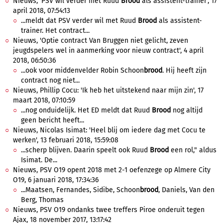
Nieuws, 'PSV wil verder met Ruud
Brood
als assistent-trainer', 17
april 2018, 07:54:13
...meldt dat PSV verder wil met Ruud
Brood
als assistent-
trainer. Het contract...
Nieuws, 'Optie contract Van Bruggen niet gelicht, zeven
jeugdspelers wel in aanmerking voor nieuw contract', 4 april
2018, 06:50:36
...ook voor middenvelder Robin Schoon
brood
. Hij heeft zijn
contract nog niet...
Nieuws, Phillip Cocu: 'Ik heb het uitstekend naar mijn zin', 17
maart 2018, 07:10:59
...nog onduidelijk. Het ED meldt dat Ruud
Brood
nog altijd
geen bericht heeft...
Nieuws, Nicolas Isimat: 'Heel blij om iedere dag met Cocu te
werken', 13 februari 2018, 15:59:08
...scherp blijven. Daarin speelt ook Ruud
Brood
een rol," aldus
Isimat. De...
Nieuws, PSV O19 opent 2018 met 2-1 oefenzege op Almere City
O19, 6 januari 2018, 17:34:36
...Maatsen, Fernandes, Sidibe, Schoon
brood
, Daniels, Van den
Berg, Thomas
Nieuws, PSV O19 ondanks twee treffers Piroe onderuit tegen
Ajax, 18 november 2017, 13:17:42