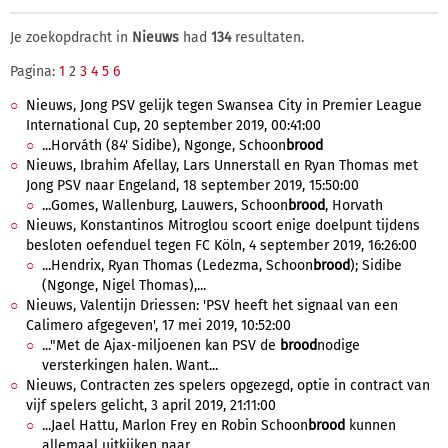
Je zoekopdracht in
Nieuws
had
134
resultaten.
Pagina:
1
2
3
4
5
6
Nieuws, Jong PSV gelijk tegen Swansea City in Premier League
International Cup, 20 september 2019, 00:41:00
...Horváth (84' Sidibe), Ngonge, Schoon
brood
Nieuws, Ibrahim Afellay, Lars Unnerstall en Ryan Thomas met
Jong PSV naar Engeland, 18 september 2019, 15:50:00
...Gomes, Wallenburg, Lauwers, Schoon
brood
, Horvath
Nieuws, Konstantinos Mitroglou scoort enige doelpunt tijdens
besloten oefenduel tegen FC Köln, 4 september 2019, 16:26:00
...Hendrix, Ryan Thomas (Ledezma, Schoon
brood
); Sidibe
(Ngonge, Nigel Thomas),...
Nieuws, Valentijn Driessen: 'PSV heeft het signaal van een
Calimero afgegeven', 17 mei 2019, 10:52:00
..."Met de Ajax-miljoenen kan PSV de
brood
nodige
versterkingen halen. Want...
Nieuws, Contracten zes spelers opgezegd, optie in contract van
vijf spelers gelicht, 3 april 2019, 21:11:00
...Jael Hattu, Marlon Frey en Robin Schoon
brood
kunnen
allemaal uitkijken naar...