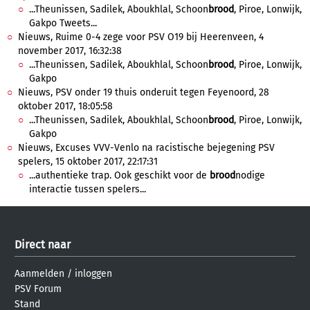
...Theunissen, Sadilek, Aboukhlal, Schoon
brood
, Piroe, Lonwijk,
Gakpo Tweets...
Nieuws, Ruime 0-4 zege voor PSV O19 bij Heerenveen, 4
november 2017, 16:32:38
...Theunissen, Sadilek, Aboukhlal, Schoon
brood
, Piroe, Lonwijk,
Gakpo
Nieuws, PSV onder 19 thuis onderuit tegen Feyenoord, 28
oktober 2017, 18:05:58
...Theunissen, Sadilek, Aboukhlal, Schoon
brood
, Piroe, Lonwijk,
Gakpo
Nieuws, Excuses VVV-Venlo na racistische bejegening PSV
spelers, 15 oktober 2017, 22:17:31
...authentieke trap. Ook geschikt voor de
brood
nodige
interactie tussen spelers...
Direct naar
Aanmelden
/
inloggen
PSV Forum
Stand