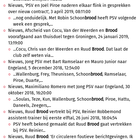
Nieuws, 'PSV en Joël Piroe naderen elkaar flink in gesprekken
over nieuw contract', 3 april 2019, 08:11:00
...nog onduidelijk. Met Robin Schoon
brood
heeft PSV volgende
week een gesprek,...
Nieuws, Afscheid van Cocu, Van der Weerden en
Brood
voorafgaand aan thuisduel tegen Groningen, 24 januari 2019,
13:19:00
...Cocu, Chris van der Weerden en Ruud
Brood
. Dat laat de
club zelf weten via...
Nieuws, Jong PSV met Bart Ramselaar en Mauro Junior naar
Engeland, 5 december 2018, 12:54:00
...Wallenburg, Frey, Theunissen, Schoon
brood
, Ramselaar,
Piroe, Duarte,...
Nieuws, Maximiliano Romero met Jong PSV naar Engeland, 30
oktober 2018, 16:20:00
...Soulas, Teze, Kun, Wallenburg, Schoon
brood
, Piroe, Hattu,
Daneels, Zeegers,...
Nieuws, Ruud
Brood
vertrekt bij PSV, Reinier Robbemond
assistent-trainer bij eerste elftal, 26 juni 2018, 18:04:54
PSV heeft bekend gemaakt dat Ruud
Brood
gaat vertrekken
bij PSV. Reinier...
Nieuws, Ruud
Brood
: 'Er circuleren foutieve berichtgevingen. Ik