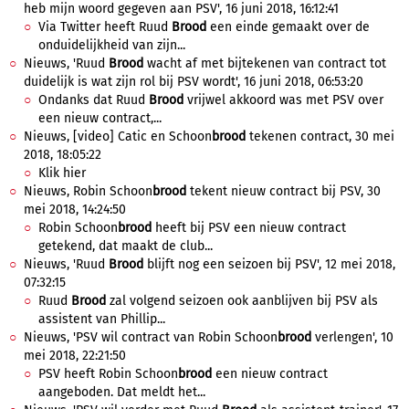
heb mijn woord gegeven aan PSV', 16 juni 2018, 16:12:41
Via Twitter heeft Ruud
Brood
een einde gemaakt over de
onduidelijkheid van zijn...
Nieuws, 'Ruud
Brood
wacht af met bijtekenen van contract tot
duidelijk is wat zijn rol bij PSV wordt', 16 juni 2018, 06:53:20
Ondanks dat Ruud
Brood
vrijwel akkoord was met PSV over
een nieuw contract,...
Nieuws, [video] Catic en Schoon
brood
tekenen contract, 30 mei
2018, 18:05:22
Klik hier
Nieuws, Robin Schoon
brood
tekent nieuw contract bij PSV, 30
mei 2018, 14:24:50
Robin Schoon
brood
heeft bij PSV een nieuw contract
getekend, dat maakt de club...
Nieuws, 'Ruud
Brood
blijft nog een seizoen bij PSV', 12 mei 2018,
07:32:15
Ruud
Brood
zal volgend seizoen ook aanblijven bij PSV als
assistent van Phillip...
Nieuws, 'PSV wil contract van Robin Schoon
brood
verlengen', 10
mei 2018, 22:21:50
PSV heeft Robin Schoon
brood
een nieuw contract
aangeboden. Dat meldt het...