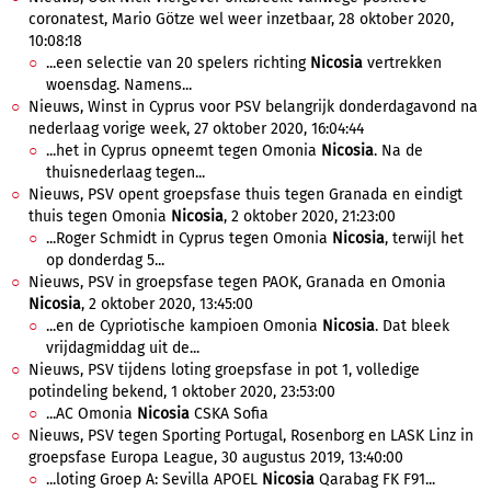
coronatest, Mario Götze wel weer inzetbaar, 28 oktober 2020,
10:08:18
...een selectie van 20 spelers richting
Nicosia
vertrekken
woensdag. Namens...
Nieuws, Winst in Cyprus voor PSV belangrijk donderdagavond na
nederlaag vorige week, 27 oktober 2020, 16:04:44
...het in Cyprus opneemt tegen Omonia
Nicosia
. Na de
thuisnederlaag tegen...
Nieuws, PSV opent groepsfase thuis tegen Granada en eindigt
thuis tegen Omonia
Nicosia
, 2 oktober 2020, 21:23:00
...Roger Schmidt in Cyprus tegen Omonia
Nicosia
, terwijl het
op donderdag 5...
Nieuws, PSV in groepsfase tegen PAOK, Granada en Omonia
Nicosia
, 2 oktober 2020, 13:45:00
...en de Cypriotische kampioen Omonia
Nicosia
. Dat bleek
vrijdagmiddag uit de...
Nieuws, PSV tijdens loting groepsfase in pot 1, volledige
potindeling bekend, 1 oktober 2020, 23:53:00
...AC Omonia
Nicosia
CSKA Sofia
Nieuws, PSV tegen Sporting Portugal, Rosenborg en LASK Linz in
groepsfase Europa League, 30 augustus 2019, 13:40:00
...loting Groep A: Sevilla APOEL
Nicosia
Qarabag FK F91...