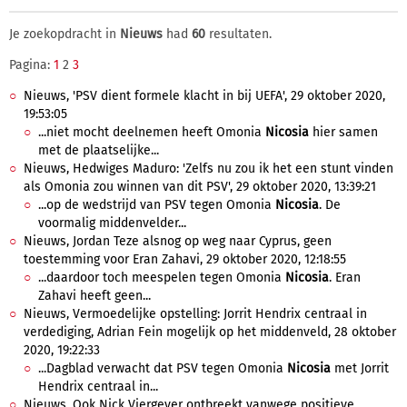
Je zoekopdracht in
Nieuws
had
60
resultaten.
Pagina:
1
2
3
Nieuws, 'PSV dient formele klacht in bij UEFA', 29 oktober 2020,
19:53:05
...niet mocht deelnemen heeft Omonia
Nicosia
hier samen
met de plaatselijke...
Nieuws, Hedwiges Maduro: 'Zelfs nu zou ik het een stunt vinden
als Omonia zou winnen van dit PSV', 29 oktober 2020, 13:39:21
...op de wedstrijd van PSV tegen Omonia
Nicosia
. De
voormalig middenvelder...
Nieuws, Jordan Teze alsnog op weg naar Cyprus, geen
toestemming voor Eran Zahavi, 29 oktober 2020, 12:18:55
...daardoor toch meespelen tegen Omonia
Nicosia
. Eran
Zahavi heeft geen...
Nieuws, Vermoedelijke opstelling: Jorrit Hendrix centraal in
verdediging, Adrian Fein mogelijk op het middenveld, 28 oktober
2020, 19:22:33
...Dagblad verwacht dat PSV tegen Omonia
Nicosia
met Jorrit
Hendrix centraal in...
Nieuws, Ook Nick Viergever ontbreekt vanwege positieve