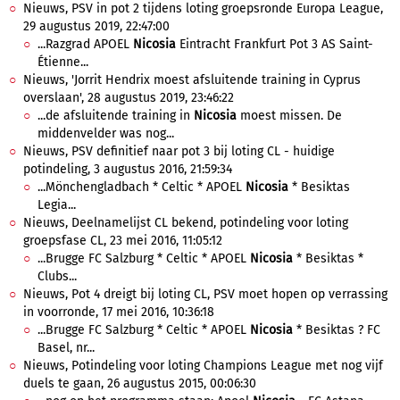
Nieuws, PSV in pot 2 tijdens loting groepsronde Europa League,
29 augustus 2019, 22:47:00
...Razgrad APOEL
Nicosia
Eintracht Frankfurt Pot 3 AS Saint-
Étienne...
Nieuws, 'Jorrit Hendrix moest afsluitende training in Cyprus
overslaan', 28 augustus 2019, 23:46:22
...de afsluitende training in
Nicosia
moest missen. De
middenvelder was nog...
Nieuws, PSV definitief naar pot 3 bij loting CL - huidige
potindeling, 3 augustus 2016, 21:59:34
...Mönchengladbach * Celtic * APOEL
Nicosia
* Besiktas
Legia...
Nieuws, Deelnamelijst CL bekend, potindeling voor loting
groepsfase CL, 23 mei 2016, 11:05:12
...Brugge FC Salzburg * Celtic * APOEL
Nicosia
* Besiktas *
Clubs...
Nieuws, Pot 4 dreigt bij loting CL, PSV moet hopen op verrassing
in voorronde, 17 mei 2016, 10:36:18
...Brugge FC Salzburg * Celtic * APOEL
Nicosia
* Besiktas ? FC
Basel, nr...
Nieuws, Potindeling voor loting Champions League met nog vijf
duels te gaan, 26 augustus 2015, 00:06:30