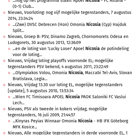
...nog op het programma staan: Apoel
Nicosia
- FC Astana -
(0-1) Club...
Nieuws, Voorloting: nog vijf mogelijke tegenstanders, 7 augustus
2014, 23:34:24
...(Zwe) DVSC Debrecen (Hon) Omonia
Nicosia
(Cyp) Hajduk
Split...
Nieuws, Groep B: PSV, Dinamo Zagreb, Chornomorets Odesa en
Ludogorets, 30 augustus 2013, 12:36:09
...en de loting van 'Lucky Loser' Apoel
Nicosia
de potindeling
voor de loting...
Nieuws, Vrijdag loting playoffs voorronde EL; mogelijke
tegenstanders PSV bekend, 4 augustus 2011, 23:22:49
...Olympiakos Volou, Omonia
Nicosia
, Maccabi Tel-Aviv, Slovan
Bratislava, Legia...
Nieuws, Vrijdag 13.30 uur loting EL, mogelijke tegenstanders
[update], 5 augustus 2010, 13:53:34
...Wien FC Timisoara APOEL
Nicosia
PAOK Saloniki FC Vaslui
Lech...
Nieuws, PSV als tweede in kokers vrijdag, mogelijke
tegenstanders, 16 juli 2009, 21:44:57
...Kinyras Peyias Winnaar Omonia
Nicosia
- HB IFK Göteborg
MFK Kosice...
Nieuws, Alle mogelijke tegenstanders in derde voorronde EL, 1