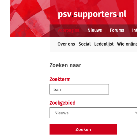
Voorpagina
Nieuws
Forums
In
Over ons
Social
Ledenlijst
Wie onlin
Zoeken naar
Zoekterm
Zoekgebied