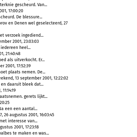
terknie gescheurd. Van...
01, 17:00:20
cheurd. De blessure...
forov en Denen wel geselecteerd, 27
et verzoek ingediend...
ember 2001, 23:03:03
t iedereen heel...
1, 21:40:48
ed als uitverkocht. Er...
r 2001, 17:52:39
moet plaats nemen. De...
ekend, 13 september 2001, 12:22:02
en daaruit bleek dat...
11:14:19
atsnemen. gerets lijkt...
20:25
Na een een aantal...
7, 26 augustus 2001, 16:03:45
et interesse van...
ustus 2001, 17:23:18
walbes te maken en was...