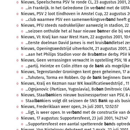
Nieuws, Speelschema PSV 1e ronde CL, 23 augustus 2001, 2
...in Frankrijk. In het Gelredome (in ver
ban
d met de UEFA-s
Nieuws, PSV 2 loot Eindhoven in Amstel Cup, 22 augustus 20
...club waarmee PSV een samenwerkingsver
ban
d heeft g
Nieuws, PFU steeds nadrukkelijker aanwezig in stadion, 22 
...seizoen onthulde het al haar nieuwe
ban
ner die bij vee
Nieuws, VI: Kralj kan naar West Ham, 22 augustus 2001, 10:
...Eerste doelman David James is met kruis
ban
dletsel z
Nieuws, Openingswedstrijd uitverkocht, 21 augustus 2001, 2
...aan het Philips Stadion voor de Bra
ban
tse derby. PSV 
Nieuws, Geen verrassingen verwacht in opstelling PSV, 18 a
...partij. Heintze en Colin zitten op de
ban
k als mogelijke 
Nieuws, Tegenstander Groningen kent geen geheimen, 17 au
...Tuhuteru, Torma en Robben. Op de
ban
k beginnen: Darwi
Nieuws, Kralj en Kezman naar WK kwalificatiewedstrijd , 11
...Ognjanovic (Partizan, Yugoslavia), Bo
ban
Dmitrovic (GAK,
Nieuws, Staal
ban
kiers nieuwe businesspartner van PSV, 8 
Staal
ban
kiers volgt dit seizoen de SNS
Ban
k op als busi
Nieuws, Frederiklaan weer open, 24 juli 2001, 12:52:57
...ligt, is weer open. In ver
ban
d met de constructie van de
Nieuws, 17 augustus: Supportersfeest, 23 juli 2001, 14:21:47
...Supportersfeest een aantal spetterende
ban
ds optrede
Nieuws, Van Nistelrooy debuteert met 2 goals, 22 juli 2001, 