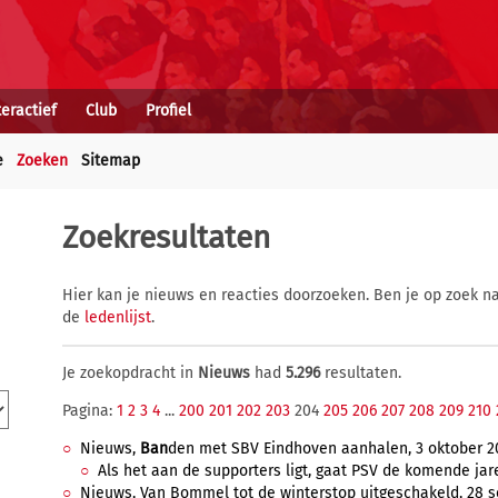
teractief
Club
Profiel
e
Zoeken
Sitemap
Zoekresultaten
Hier kan je nieuws en reacties doorzoeken. Ben je op zoek na
de
ledenlijst
.
Je zoekopdracht in
Nieuws
had
5.296
resultaten.
Pagina:
1
2
3
4
...
200
201
202
203
204
205
206
207
208
209
210
Nieuws,
Ban
den met SBV Eindhoven aanhalen, 3 oktober 200
Als het aan de supporters ligt, gaat PSV de komende jare
Nieuws, Van Bommel tot de winterstop uitgeschakeld, 28 s