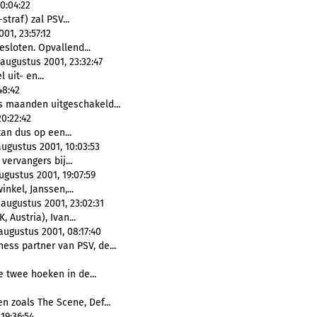
0:04:22
traf) zal PSV...
01, 23:57:12
esloten. Opvallend...
augustus 2001, 23:32:47
l uit- en...
48:42
es maanden uitgeschakeld...
0:22:42
kan dus op een...
ugustus 2001, 10:03:53
vervangers bij...
gustus 2001, 19:07:59
nkel, Janssen,...
 augustus 2001, 23:02:31
 Austria), Ivan...
augustus 2001, 08:17:40
ness partner van PSV, de...
 twee hoeken in de...
n zoals The Scene, Def...
19:36:54