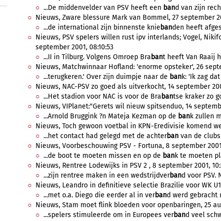
...De middenvelder van PSV heeft een
ban
d van zijn rech
Nieuws, Zware blessure Mark van Bommel, 27 september 20
...de international zijn binnenste knie
ban
den heeft afges
Nieuws, PSV spelers willen rust ipv interlands; Vogel, Niki
september 2001, 08:10:53
...II in Tilburg. Volgens Omroep Bra
ban
t heeft Van Raaij h
Nieuws, Matchwinnaar Hofland: 'enorme opsteker', 26 sept
...terugkeren.' Over zijn duimpje naar de
ban
k: 'Ik zag da
Nieuws, NAC-PSV zo goed als uitverkocht, 14 september 200
...Het stadion voor NAC is voor de Bra
ban
tse kraker zo go
Nieuws, VIPlanet:"Gerets wil nieuw spitsenduo, 14 septembe
...Arnold Bruggink ?n Mateja Kezman op de
ban
k zullen 
Nieuws, Toch gewoon voetbal in KPN-Eredivisie komend we
...het contact had gelegd met de achter
ban
van de clubs 
Nieuws, Voorbeschouwing PSV - Fortuna, 8 september 2001, 
...de boot te moeten missen en op de
ban
k te moeten pla
Nieuws, Rentree Lodewijks in PSV 2 , 8 september 2001, 10:
...zijn rentree maken in een wedstrijdver
ban
d voor PSV. 
Nieuws, Leandro in definitieve selectie Brazilie voor WK U1
...met o.a. Diego die eerder al in ver
ban
d werd gebracht m
Nieuws, Stam moet flink bloeden voor openbaringen, 25 aug
...spelers stimuleerde om in Europees ver
ban
d veel sch