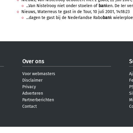
...Van Nistelrooy niet onder stoelen of
ban
ken. De Ier ver
Nieuws, Waterreus te gast in de Tour, 10 juli 2001, 14:18:23
...dagen te gast bij de Nederlandse Rabo
ban
k wielerploe
Over ons
S
Voor webmasters
Aj
Disclaimer
F
Privacy
PS
Adverteren
S
Partnerberichten
M
Contact
C