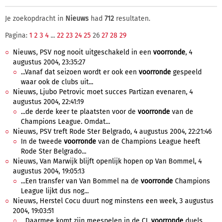
Je zoekopdracht in
Nieuws
had
712
resultaten.
Pagina:
1
2
3
4
...
22
23
24
25
26
27
28
29
Nieuws, PSV nog nooit uitgeschakeld in een
voorronde
, 4
augustus 2004, 23:35:27
...Vanaf dat seizoen wordt er ook een
voorronde
gespeeld
waar ook de clubs uit...
Nieuws, Ljubo Petrovic moet succes Partizan evenaren, 4
augustus 2004, 22:41:19
...de derde keer te plaatsten voor de
voorronde
van de
Champions League. Omdat...
Nieuws, PSV treft Rode Ster Belgrado, 4 augustus 2004, 22:21:46
In de tweede
voorronde
van de Champions League heeft
Rode Ster Belgrado...
Nieuws, Van Marwijk blijft openlijk hopen op Van Bommel, 4
augustus 2004, 19:05:13
...Een transfer van Van Bommel na de
voorronde
Champions
League lijkt dus nog...
Nieuws, Herstel Cocu duurt nog minstens een week, 3 augustus
2004, 19:03:51
...Daarmee komt zijn meespelen in de CL
voorronde
duels