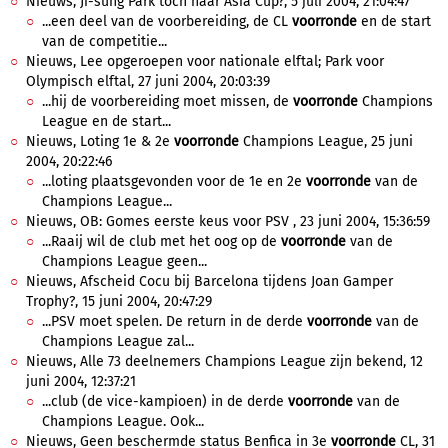
Nieuws, Ji-sung Park toch naar Asia Cup?, 5 juli 2004, 21:04:47
...een deel van de voorbereiding, de CL
voorronde
en de start
van de competitie...
Nieuws, Lee opgeroepen voor nationale elftal; Park voor
Olympisch elftal, 27 juni 2004, 20:03:39
...hij de voorbereiding moet missen, de
voorronde
Champions
League en de start...
Nieuws, Loting 1e & 2e
voorronde
Champions League, 25 juni
2004, 20:22:46
...loting plaatsgevonden voor de 1e en 2e
voorronde
van de
Champions League...
Nieuws, OB: Gomes eerste keus voor PSV , 23 juni 2004, 15:36:59
...Raaij wil de club met het oog op de
voorronde
van de
Champions League geen...
Nieuws, Afscheid Cocu bij Barcelona tijdens Joan Gamper
Trophy?, 15 juni 2004, 20:47:29
...PSV moet spelen. De return in de derde
voorronde
van de
Champions League zal...
Nieuws, Alle 73 deelnemers Champions League zijn bekend, 12
juni 2004, 12:37:21
...club (de vice-kampioen) in de derde
voorronde
van de
Champions League. Ook...
Nieuws, Geen beschermde status Benfica in 3e
voorronde
CL, 31