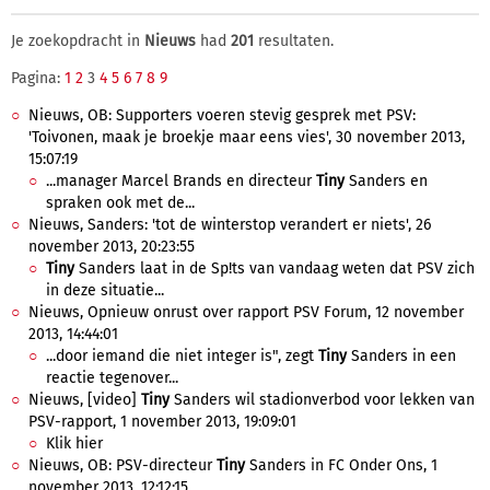
Je zoekopdracht in
Nieuws
had
201
resultaten.
Pagina:
1
2
3
4
5
6
7
8
9
Nieuws, OB: Supporters voeren stevig gesprek met PSV:
'Toivonen, maak je broekje maar eens vies', 30 november 2013,
15:07:19
...manager Marcel Brands en directeur
Tiny
Sanders en
spraken ook met de...
Nieuws, Sanders: 'tot de winterstop verandert er niets', 26
november 2013, 20:23:55
Tiny
Sanders laat in de Sp!ts van vandaag weten dat PSV zich
in deze situatie...
Nieuws, Opnieuw onrust over rapport PSV Forum, 12 november
2013, 14:44:01
...door iemand die niet integer is", zegt
Tiny
Sanders in een
reactie tegenover...
Nieuws, [video]
Tiny
Sanders wil stadionverbod voor lekken van
PSV-rapport, 1 november 2013, 19:09:01
Klik hier
Nieuws, OB: PSV-directeur
Tiny
Sanders in FC Onder Ons, 1
november 2013, 12:12:15