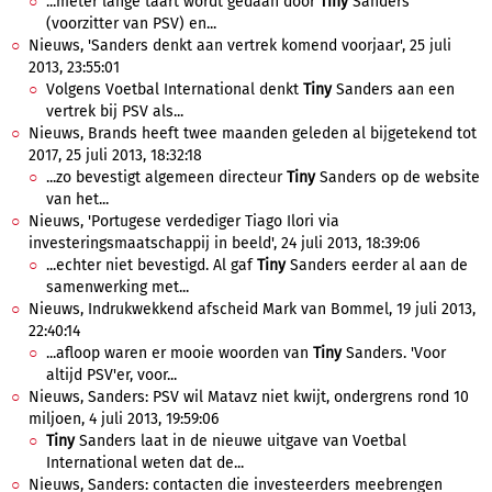
...meter lange taart wordt gedaan door
Tiny
Sanders
(voorzitter van PSV) en...
Nieuws, 'Sanders denkt aan vertrek komend voorjaar', 25 juli
2013, 23:55:01
Volgens Voetbal International denkt
Tiny
Sanders aan een
vertrek bij PSV als...
Nieuws, Brands heeft twee maanden geleden al bijgetekend tot
2017, 25 juli 2013, 18:32:18
...zo bevestigt algemeen directeur
Tiny
Sanders op de website
van het...
Nieuws, 'Portugese verdediger Tiago Ilori via
investeringsmaatschappij in beeld', 24 juli 2013, 18:39:06
...echter niet bevestigd. Al gaf
Tiny
Sanders eerder al aan de
samenwerking met...
Nieuws, Indrukwekkend afscheid Mark van Bommel, 19 juli 2013,
22:40:14
...afloop waren er mooie woorden van
Tiny
Sanders. 'Voor
altijd PSV'er, voor...
Nieuws, Sanders: PSV wil Matavz niet kwijt, ondergrens rond 10
miljoen, 4 juli 2013, 19:59:06
Tiny
Sanders laat in de nieuwe uitgave van Voetbal
International weten dat de...
Nieuws, Sanders: contacten die investeerders meebrengen