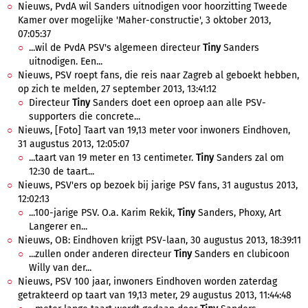
Nieuws, PvdA wil Sanders uitnodigen voor hoorzitting Tweede
Kamer over mogelijke 'Maher-constructie', 3 oktober 2013,
07:05:37
...wil de PvdA PSV's algemeen directeur
Tiny
Sanders
uitnodigen. Een...
Nieuws, PSV roept fans, die reis naar Zagreb al geboekt hebben,
op zich te melden, 27 september 2013, 13:41:12
Directeur
Tiny
Sanders doet een oproep aan alle PSV-
supporters die concrete...
Nieuws, [Foto] Taart van 19,13 meter voor inwoners Eindhoven,
31 augustus 2013, 12:05:07
...taart van 19 meter en 13 centimeter.
Tiny
Sanders zal om
12:30 de taart...
Nieuws, PSV'ers op bezoek bij jarige PSV fans, 31 augustus 2013,
12:02:13
...100-jarige PSV. O.a. Karim Rekik,
Tiny
Sanders, Phoxy, Art
Langerer en...
Nieuws, OB: Eindhoven krijgt PSV-laan, 30 augustus 2013, 18:39:11
...zullen onder anderen directeur
Tiny
Sanders en clubicoon
Willy van der...
Nieuws, PSV 100 jaar, inwoners Eindhoven worden zaterdag
getrakteerd op taart van 19,13 meter, 29 augustus 2013, 11:44:48