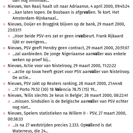
dan nog minimaal...
Nieuws, Van Raaij haalt uit naar Adriaanse, 4 april 2000, 09:45:24
...kan laten lopen. De Bosbaan is afge
val
len. Te kort. Het
Amsterdam-Rijnkanaal...
Nieuws, Ooijer en Bruggink blijven op de bank, 29 maart 2000,
23:03:11
...Voor beide PSV-ers zat er geen in
val
beurt. Frank Rijkaard
lijkt er overigens...
Nieuws, PSV geeft Hendry geen contract, 29 maart 2000, 20:51:07
...zal aanbieden. De jonge Nigeriaanse aan
val
ler was enkele
weken op proef bij...
Nieuws, Actie voor van Nistelrooy, 29 maart 2000, 11:22:22
...actie op touw heeft gezet voor PSV aan
val
ler van Nistelrooy.
De actie...
Nieuws, PSV zakt op Reuters ranking, 28 maart 2000, 21:44:48
...17 Porto 79.52 (30) 18
Val
encia 78.75 (15) 19...
Nieuws, 'Nilis slechts 2e keus in Belgie', 28 maart 2000, 08:22:41
...missen. Sindsdien is de Belgische aan
val
ler van PSV echter
nog niet...
Nieuws, Spelers statistieken na Willem II - PSV, 27 maart 2000,
00:38:33
...is na 27 wedstrijden precies 2.333. Op
val
lend is dat
Waterreus, die 24...