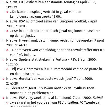
Nieuws, ED: Festiviteiten aanstaande zondag, 11 april 2000,
11:41:59
...De kampioensploeg vertrekt in ge
val
van een
kampioenschap omstreeks 18.00...
Nieuws, PSV nu officieel zeker van Europees voetbal, 9 april
2000, 21:18:03
...PSV in een uiterst theoretisch ge
val
nog kunnen passeren
op de ranglijst,...
Nieuws, H'veen wint; datum kamp. wedstrijd nog onzeker, 9 april
2000, 16:44:39
...Heerenveen won vanmiddag door een toe
val
streffer met 0-1
van RKC. Indien...
Nieuws, Spelers statistieken na Fortuna - PSV, 8 april 2000,
13:20:55
...bij PSV-Heerenveen is 0-2. Rommedahl
val
t na de pauze in
en de eindscore is...
Nieuws, Gerets: 'een van beste wedstrijden', 7 april 2000,
23:45:28
...deed hem goed. PSV kwam ondanks de in
val
lers geen
moment in de problemen en...
Nieuws, PSV volg. week thuis al kampioen?, 7 april 2000, 23:29:15
...week wel in het voordeel van PSV uit
val
len. FC Twente zal