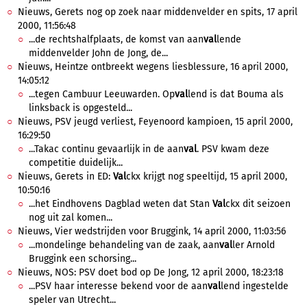
Nieuws, Gerets nog op zoek naar middenvelder en spits, 17 april
2000, 11:56:48
...de rechtshalfplaats, de komst van aan
val
lende
middenvelder John de Jong, de...
Nieuws, Heintze ontbreekt wegens liesblessure, 16 april 2000,
14:05:12
...tegen Cambuur Leeuwarden. Op
val
lend is dat Bouma als
linksback is opgesteld...
Nieuws, PSV jeugd verliest, Feyenoord kampioen, 15 april 2000,
16:29:50
...Takac continu gevaarlijk in de aan
val
. PSV kwam deze
competitie duidelijk...
Nieuws, Gerets in ED:
Val
ckx krijgt nog speeltijd, 15 april 2000,
10:50:16
...het Eindhovens Dagblad weten dat Stan
Val
ckx dit seizoen
nog uit zal komen...
Nieuws, Vier wedstrijden voor Bruggink, 14 april 2000, 11:03:56
...mondelinge behandeling van de zaak, aan
val
ler Arnold
Bruggink een schorsing...
Nieuws, NOS: PSV doet bod op De Jong, 12 april 2000, 18:23:18
...PSV haar interesse bekend voor de aan
val
lend ingestelde
speler van Utrecht...