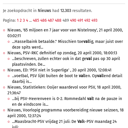
Je zoekopdracht in
Nieuws
had
12.303
resultaten.
Pagina:
1
2
3
4
...
485
486
487
488
489
490
491
492
493
Nieuws, '65 miljoen en 7 jaar voor van Nistelrooy', 21 april 2000,
03:02:11
...Hasselbaink betaalde." Misschien toe
val
lig, maar juist over
deze spits werd...
Nieuws, PSV-RKC definitief op zondag, 20 april 2000, 18:00:13
...beschreven, zullen echter ook in dat ge
val
pas op 30 april
plaatsvinden. De...
Nieuws, ED: 'PSV niet in Superliga' , 20 april 2000, 12:08:41
...voetbal, PSV lijkt buiten de boot te
val
len. Op
val
lend detail
daarbij is...
Nieuws, Statistieken: Ooijer waardevol voor PSV, 18 april 2000,
21:36:47
...bij PSV-Heerenveen is 0-2. Rommedahl
val
t na de pauze in
en de eindscore is...
Nieuws, Voorlopig programma voorbereiding nieuwe seizoen, 18
april 2000, 12:37:24
...Maasbracht-PSV vrijdag 21 juli: De
Val
k-PSV maandag 24
juli:...