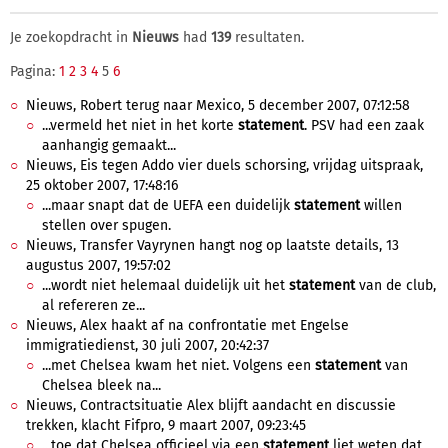
Je zoekopdracht in
Nieuws
had
139
resultaten.
Pagina:
1
2
3
4
5
6
Nieuws, Robert terug naar Mexico, 5 december 2007, 07:12:58
...vermeld het niet in het korte
statement
. PSV had een zaak
aanhangig gemaakt...
Nieuws, Eis tegen Addo vier duels schorsing, vrijdag uitspraak,
25 oktober 2007, 17:48:16
...maar snapt dat de UEFA een duidelijk
statement
willen
stellen over spugen.
Nieuws, Transfer Vayrynen hangt nog op laatste details, 13
augustus 2007, 19:57:02
...wordt niet helemaal duidelijk uit het
statement
van de club,
al refereren ze...
Nieuws, Alex haakt af na confrontatie met Engelse
immigratiedienst, 30 juli 2007, 20:42:37
...met Chelsea kwam het niet. Volgens een
statement
van
Chelsea bleek na...
Nieuws, Contractsituatie Alex blijft aandacht en discussie
trekken, klacht Fifpro, 9 maart 2007, 09:23:45
...toe dat Chelsea officieel via een
statement
liet weten dat