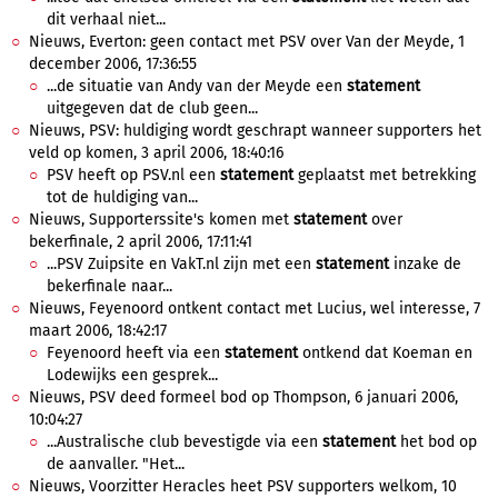
dit verhaal niet...
Nieuws, Everton: geen contact met PSV over Van der Meyde, 1
december 2006, 17:36:55
...de situatie van Andy van der Meyde een
statement
uitgegeven dat de club geen...
Nieuws, PSV: huldiging wordt geschrapt wanneer supporters het
veld op komen, 3 april 2006, 18:40:16
PSV heeft op PSV.nl een
statement
geplaatst met betrekking
tot de huldiging van...
Nieuws, Supporterssite's komen met
statement
over
bekerfinale, 2 april 2006, 17:11:41
...PSV Zuipsite en VakT.nl zijn met een
statement
inzake de
bekerfinale naar...
Nieuws, Feyenoord ontkent contact met Lucius, wel interesse, 7
maart 2006, 18:42:17
Feyenoord heeft via een
statement
ontkend dat Koeman en
Lodewijks een gesprek...
Nieuws, PSV deed formeel bod op Thompson, 6 januari 2006,
10:04:27
...Australische club bevestigde via een
statement
het bod op
de aanvaller. "Het...
Nieuws, Voorzitter Heracles heet PSV supporters welkom, 10