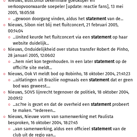
Nieuws, Buscombi bekerfinale goedkoper en
verkoopvoorwaarde soepeler [update: reactie fans], 13 mei
2005, 18:05:58
...gewoon doorgang vinden, aldus het
statement
van de...
Nieuws, Sibon niet blij met fluitconcert, 21 februari 2005,
00:14:04
...United keurde het fluitconcert via een
statement
op haar
website duidelijk...
Nieuws, Onduidelijkheid over status transfer Robert de Pinho,
28 januari 2005, 12:06:02
...hem niet kon tegenhouden. In een later
statement
op de
offici?le site meldt...
Nieuws, Ook VI meldt bod op Robinho, 18 oktober 2004, 21:41:23
...uitlatingen uit Brazilie nogmaals een
statement
dat er geen
bod was geweest....
Nieuws, SOVS lijnrecht tegenover de politiek, 18 oktober 2004,
20:09:12
...sc?ne is gezet en dat de overheid een
statement
probeert
te maken. "Iedereen...
Nieuws, Nieuwe vorm van samenwerking met Paulista
besproken, 16 oktober 2004, 18:27:45
...van samenwerking, aldus een officieel
statement
van de
club uit de regio van...